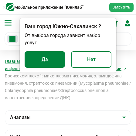
Мобильное приложение “Юнилаб”
Загрузить
Ваш город
Южно-Сахалинск
?
От выбора города зависит набор
услуг
Да
Нет
Главная
Анализы
Анализы
ПЦР - диагностика
инфекционных заболеваний
Бактериальные инфекции
Бронхокомплекс 1: микоплазма пневмония, хламидофила
пневмония, стрептококк пневмонии (Mycoplasma pneumoniae /
Chlamydophila pneumoniae/Streptococcus pneumonia,
качественное определение ДНК)