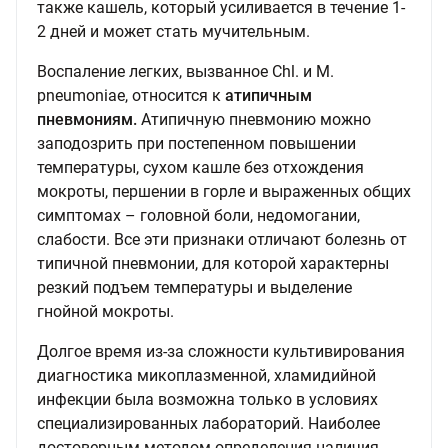
также кашель, который усиливается в течение 1-
2 дней и может стать мучительным.
Воспаление легких, вызванное Chl. и М.
pneumoniaе, относится к
атипичным
пневмониям.
Атипичную пневмонию можно
заподозрить при постепенном повышении
температуры, сухом кашле без отхождения
мокроты, першении в горле и выраженных общих
симптомах – головной боли, недомогании,
слабости. Все эти признаки отличают болезнь от
типичной пневмонии, для которой характерны
резкий подъем температуры и выделение
гнойной мокроты.
Долгое время из-за сложности культивирования
диагностика микоплазменной, хламидийной
инфекции была возможна только в условиях
специализированных лабораторий. Наиболее
достоверным методом определения наличия