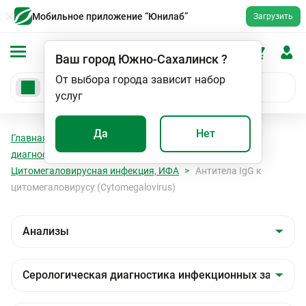
Мобильное приложение “Юнилаб”
Загрузить
Ваш город
Южно-Сахалинск
?
От выбора города зависит набор
услуг
Да
Нет
Главная
Анализы
Анализы
Серологическая
диагностика инфекционных заболеваний
Цитомегаловирусная инфекция, ИФА
Антитела IgG к
цитомегаловирусу (Cytomegalovirus)