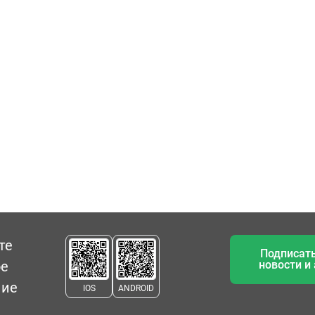
те
Подписать
ое
новости и
ние
IOS
ANDROID