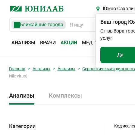
Южно-Сахали
Ваш город
Юж
Ближайшие города
От выбора гор
услуг
АНАЛИЗЫ
ВРАЧИ
АКЦИИ
МЕД. УСЛУГИ
АДРЕС
Да
Главная
Анализы
Анализы
Серологическая диагност
Nile virus)
Анализы
Комплексы
Категории
Код иссле