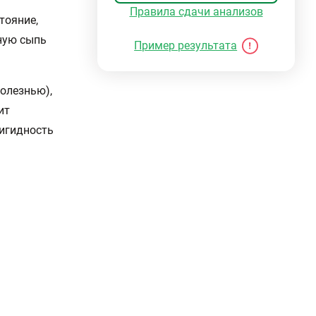
Правила сдачи анализов
тояние,
жную сыпь
Пример результата
олезнью),
ит
ригидность