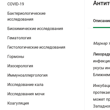
Антит
COVID-19
Бактериологические
исследования
Описани
Биохимические исследования
Гематология
Маркер т
Гистологические исследования
Лихорад
Гормоны
инфекцио
Изосерология
укусы ин
Ближнем 
Иммуноаллергология
Исследование кала
Инкубаци
протекае
Исследования мочи
может пр
Коагуляция
Западног