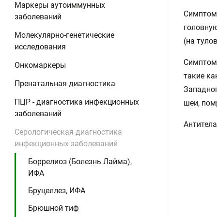
Маркеры аутоиммунных
Симптом
заболеваний
головную
Молекулярно-генетические
(на туло
исследования
Симптомы
Онкомаркеры
такие ка
Пренатальная диагностика
Западног
ПЦР - диагностика инфекционных
шеи, пом
заболеваний
Антитела
Серологическая диагностика
инфекционных заболеваний
Боррелиоз (Болезнь Лайма),
ИФА
Бруцеллез, ИФА
Брюшной тиф