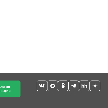
ся на
 акции