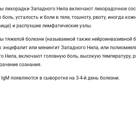
ы лихорадки Западного Нила включают лихорадочное сос
 боль, усталость и боли в теле, тошноту, рвоту, иногда ко
вище) и распухшие лимфатические узлы.
 тяжелой болезни (называемой также нейроинвазивной б
к энцефалит или менингит Западного Нила, или полиомиел
о Нила, включают головную боль, высокую температуру, 
рачение сознания.
 IgМ появляются в сыворотке на 3-4-й день болезни.