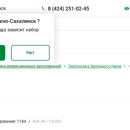
8 (424) 251-02-45
нск
но-Сахалинск
?
ода зависит набор
А
ВАЖНО И ПОЛЕЗНО
Нет
ика инфекционных заболеваний
Лихорадка Западного Нила
дования: 1184
/
А26.06.114.001