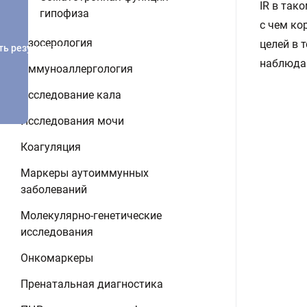
IR в так
гипофиза
с чем ко
Изосерология
целей в 
ть результатов
наблюдаю
Иммуноаллергология
Исследование кала
Исследования мочи
Коагуляция
Маркеры аутоиммунных
заболеваний
Молекулярно-генетические
исследования
Онкомаркеры
Пренатальная диагностика