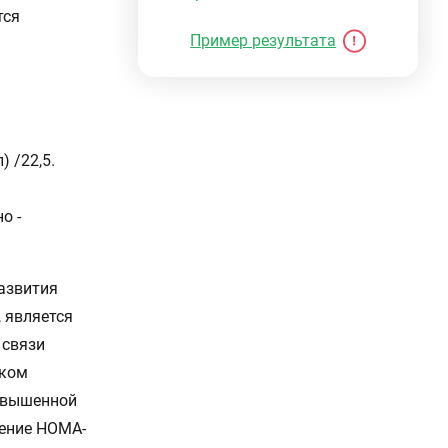
тся
Пример результата
 /22,5.
о -
азвития
, является
 связи
ском
повышенной
шение HOMA-