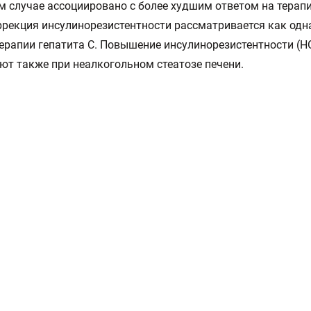
ом случае ассоциировано с более худшим ответом на терапи
ррекция инсулинорезистентности рассматривается как одн
терапии гепатита С. Повышение инсулинорезистентности (H
т также при неалкогольном стеатозе печени.