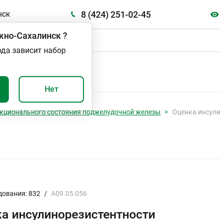
8 (424) 251-02-45
нск
но-Сахалинск
?
ода зависит набор
А
ВАЖНО И ПОЛЕЗНО
Нет
кционального состояния поджелудочной железы
Оценка инсул
дования: 832
/
A09.05.056
а инсулинорезистентности