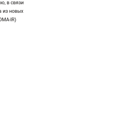
ю, в связи
а из новых
OMA-IR)