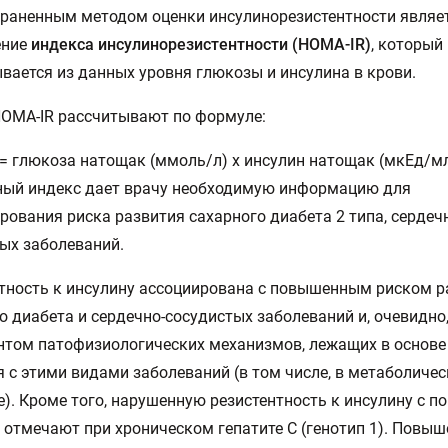
раненным методом оценки инсулинорезистентности являе
ение
индекса инсулинорезистентности (НОМА-IR)
, который
вается из данных уровня глюкозы и инсулина в крови.
OMA-IR рассчитывают по формуле:
= глюкоза натощак (ммоль/л) х инсулин натощак (мкЕд/мл)
ный индекс дает врачу необходимую информацию для
рования риска развития сахарного диабета 2 типа, сердечн
ых заболеваний.
тность к инсулину ассоциирована с повышенным риском р
о диабета и сердечно-сосудистых заболеваний и, очевидно
том патофизиологических механизмов, лежащих в основе
 с этими видами заболеваний (в том числе, в метаболиче
). Кроме того, нарушенную резистентность к инсулину с 
 отмечают при хроническом гепатите С (генотип 1). Повы