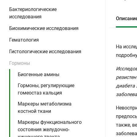
Бактериологические
исследования
Описани
Биохимические исследования
Гематология
На иссле
Гистологические исследования
подробну
Гормоны
Исследов
Биогенные амины
резистен
Гормоны, регулирующие
диабета 
гомеостаз кальция
заболева
Маркеры метаболизма
Невоспри
костной ткани
предпосы
Маркеры функционального
также, в
состояния желудочно-
заболева
кишечного тракта