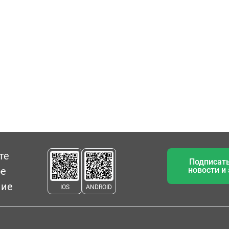
те
Подписать
ое
новости и
ние
IOS
ANDROID