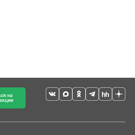
ся на
 акции