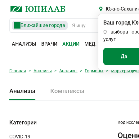
Южно-Сахали
Ваш город
Юж
Ближайшие города
От выбора гор
услуг
АНАЛИЗЫ
ВРАЧИ
АКЦИИ
МЕД. УСЛУГИ
АДРЕС
Да
Главная
Анализы
Анализы
Гормоны
Маркеры фун
Анализы
Комплексы
Категории
Код иссле
Оценк
COVID-19