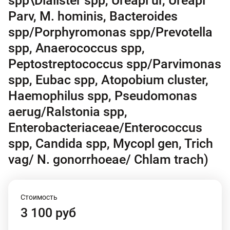
spp\Dialister spp, Ureapl ur, Ureapl
Parv, M. hominis, Bacteroides
spp/Porphyromonas spp/Prevotella
spp, Anaerococcus spp,
Peptostreptococcus spp/Parvimonas
spp, Eubac spp, Atopobium cluster,
Haemophilus spp, Pseudomonas
aerug/Ralstonia spp,
Enterobacteriaceae/Enterococcus
spp, Candida spp, Mycopl gen, Trich
vag/ N. gonorrhoeae/ Chlam trach)
Стоимость
3 100 руб