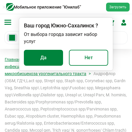
Мобильное приложение “Юнилаб”
Загрузить
Ваш город
Южно-Сахалинск
?
От выбора города зависит набор
услуг
Да
Нет
Главная
Анализы
Анализы
ПЦР - диагностика
инфекционных заболеваний
Исследование
микробиоценоза урогенитального тракта
Андрофлор
(ОБМ, ГДЧ,Lact spp, Strept spp, Staph spp, Corynebac spp, Gardn
Vag, Sneathia spp\ Leptotrihia spp\Fusobac spp, Megasphaera
spp\Veillonella spp\Dialister spp, Ureapl ur, Ureapl Parv, M. hominis,
Bacteroides spp/Porphyromonas spp/Prevotella spp,
Anaerococcus spp, Peptostreptococcus spp/Parvimonas spp,
Eubac spp, Atopobium cluster, Haemophilus spp, Pseudomonas
aerug/Ralstonia spp, Enterobacteriaceae/Enterococcus spp,
Candida spp, Mycopl gen, Trich vag/ N. gonorrhoeae/ Chlam trach)