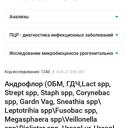
Код исследования: 1240
/
A26.21.036.001
Андрофлор (ОБМ, ГДЧ,Lact spp,
Strept spp, Staph spp, Corynebac
spp, Gardn Vag, Sneathia spp\
Leptotrihia spp\Fusobac spp,
Megasphaera spp\Veillonella