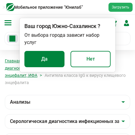
Мобильное приложение “Юнилаб”
Загрузить
Ваш город
Южно-Сахалинск
?
От выбора города зависит набор
услуг
Да
Нет
Главная
Анализы
Анализы
Серологическая
диагностика инфекционных заболеваний
Клещевой
энцефалит, ИФА
Антитела класса IgG к вирусу клещевого
энцефалита