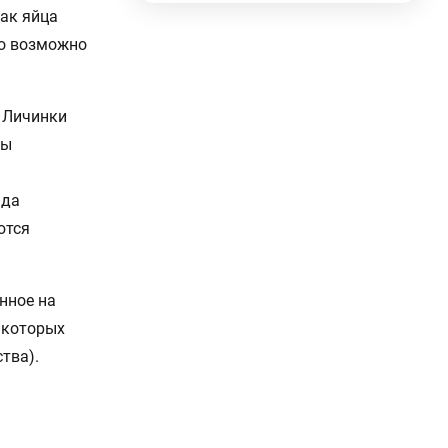
как яйца
то возможно
. Личинки
ты
ада
ются
нное на
 которых
тва).