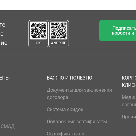
те
Подписать
ое
новости и
ние
IOS
ANDROID
ЦЕНЫ
ВАЖНО И ПОЛЕЗНО
КОРП
КЛИЕ
Документы для заключения
договора
Меди
орган
Система скидок
Прочи
Подарочные сертификаты
р/СМАД
Сертификаты на