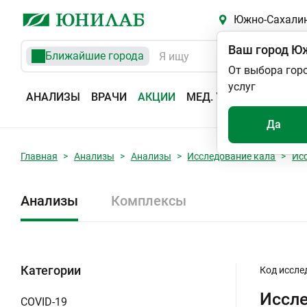
Южно-Сахали
Ваш город
Юж
Ближайшие города
От выбора гор
услуг
АНАЛИЗЫ
ВРАЧИ
АКЦИИ
МЕД. УСЛУГИ
АДРЕС
Да
Главная
Анализы
Анализы
Исследование кала
Ис
Анализы
Комплексы
Категории
Код иссле
Иссле
COVID-19