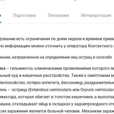
е
Подготовка
Показания
Интерпретация
дование есть ограничения по дням недели и времени прием
ю информацию можно уточнить у оператора Контактного 
ание, направленное на определение яиц остриц в соскобе.
иоз
– гельминтоз, клиническими проявлениями которого 
ьный зуд и кишечные расстройства. Также к симптомам 
беспокойство, потерю аппетита, бессонницу, раздражительн
ль – острица (Enterobius vermicularis или Охуuris vermicular
ематода, которая обитает в толстом кишечнике, а выполза
ишки, откладывает яйца в складках у заднепроходного от
ом заражения является больной человек. Механизм зара