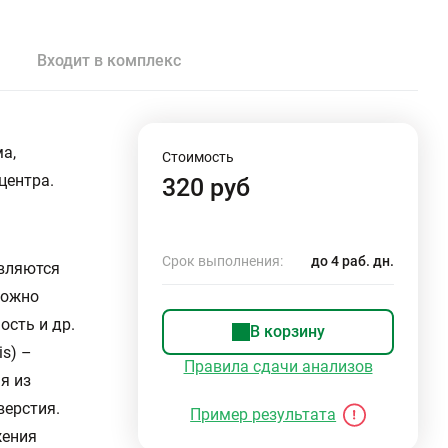
Входит в комплекс
а,
Стоимость
центра.
320 руб
Срок выполнения:
до 4 раб. дн.
являются
можно
ость и др.
В корзину
is) –
Правила сдачи анализов
я из
верстия.
Пример результата
жения