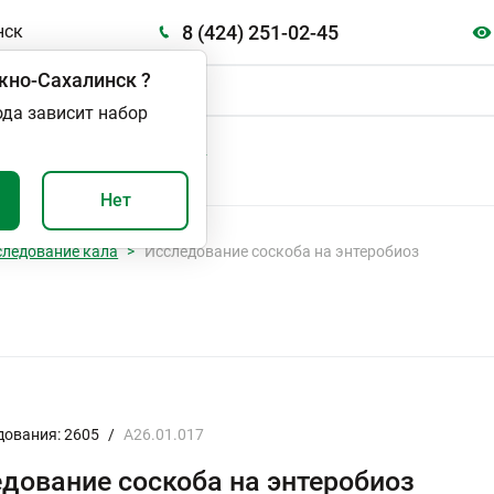
8 (424) 251-02-45
нск
но-Сахалинск
?
ода зависит набор
А
ВАЖНО И ПОЛЕЗНО
Нет
следование кала
Исследование соскоба на энтеробиоз
дования: 2605
/
A26.01.017
дование соскоба на энтеробиоз