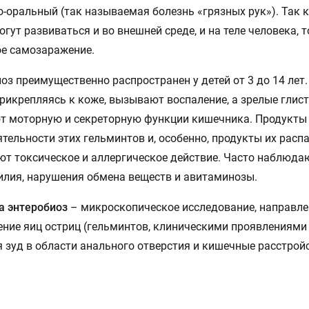
-оральный (так называемая болезнь «грязных рук»). Так 
огут развиваться и во внешней среде, и на теле человека, 
е самозаражение.
оз преимущественно распространен у детей от 3 до 14 лет
прикрепляясь к коже, вызывают воспаление, а зрелые глис
т моторную и секреторную функции кишечника. Продукты
тельности этих гельминтов и, особенно, продукты их расп
т токсическое и аллергическое действие. Часто наблюда
лия, нарушения обмена веществ и авитаминозы.
а энтеробиоз
– микроскопическое исследование, направле
ние яиц остриц (гельминтов, клиническими проявлениями
 зуд в области анального отверстия и кишечные расстройс