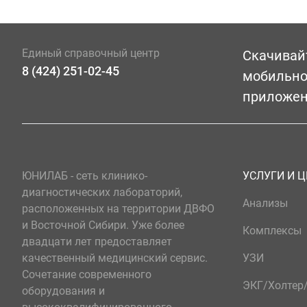
Единый справочный центр
Скачивай
8 (424) 251-02-45
мобильн
приложе
ЮНИЛАБ - сеть клинико-
УСЛУГИ И 
диагностических лабораторий,
Анализы
расположенных на территории ДВФО
и Восточной Сибири. Уже более
Комплексы
двадцати лет предоставляет
качественный медицинский сервис.
УЗИ
Сочетание современного
ЭКГ/Холте
оборудования и