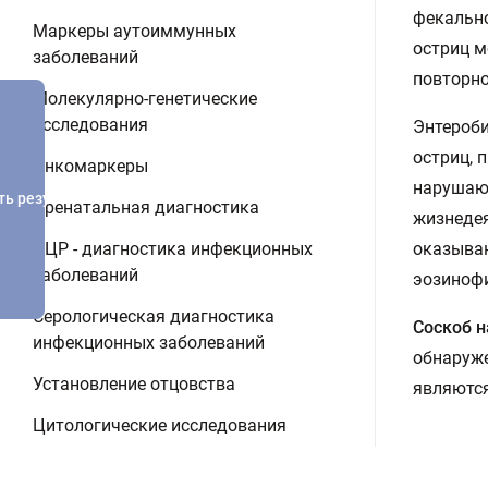
фекально
Маркеры аутоиммунных
остриц м
заболеваний
повторно
Молекулярно-генетические
исследования
Энтероби
остриц, 
Онкомаркеры
нарушаю
ть результатов
Пренатальная диагностика
жизнедея
ПЦР - диагностика инфекционных
оказываю
заболеваний
эозинофи
Серологическая диагностика
Соскоб н
инфекционных заболеваний
обнаруже
Установление отцовства
являются
Цитологические исследования