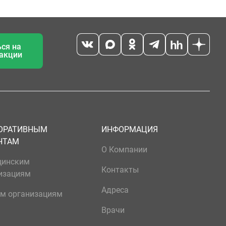
ся на
 акции
ОРАТИВНЫМ
ИНФОРМАЦИЯ
НТАМ
О Компании
цинским
Контакты
изациям
Адреса
м организациям
Врачи