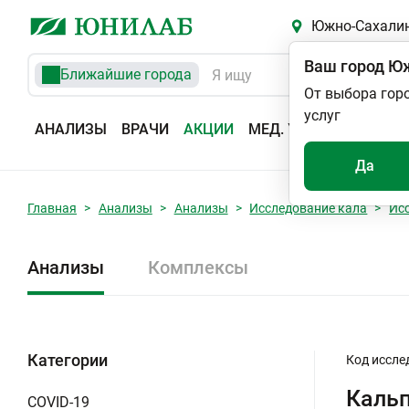
Южно-Сахали
Ваш город
Юж
Ближайшие города
От выбора гор
услуг
АНАЛИЗЫ
ВРАЧИ
АКЦИИ
МЕД. УСЛУГИ
АДРЕС
Да
Главная
Анализы
Анализы
Исследование кала
Ис
Анализы
Комплексы
Категории
Код иссле
Каль
COVID-19