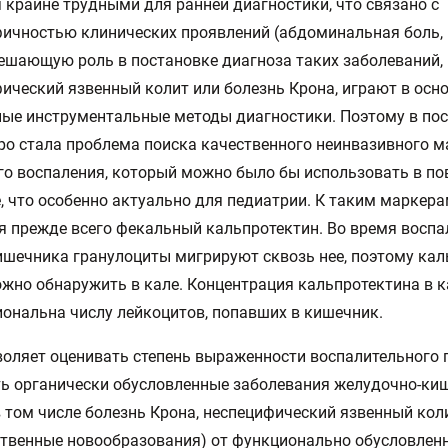
 крайне трудными для ранней диагностики, что связано с
ичностью клинических проявлений (абдоминальная боль,
Решающую роль в постановке диагноза таких заболеваний,
ический язвенный колит или болезнь Крона, играют в осн
ые инструментальные методы диагностики. Поэтому в по
ро стала проблема поиска качественного неинвазивного м
о воспаления, который можно было бы использовать в по
, что особенно актуально для педиатрии. К таким маркер
я прежде всего фекальный кальпротектин. Во время воспа
ишечника гранулоциты мигрируют сквозь нее, поэтому кал
жно обнаружить в кале. Концентрация кальпротектина в 
ональна числу лейкоцитов, попавших в кишечник.
воляет оценивать степень выраженности воспалительного 
ь органически обусловленные заболевания желудочно-ки
в том числе болезнь Крона, неспецифический язвенный коли
твенные новообразования) от функционально обусловлен