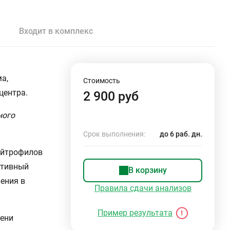
Входит в комплекс
а,
Стоимость
центра.
2 900 руб
ного
Срок выполнения:
до 6 раб. дн.
ейтрофилов
ктивный
В корзину
ения в
Правила сдачи анализов
Пример результата
мени