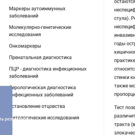
остаются
Маркеры аутоиммунных
неспециф
заболеваний
стула). 
неспециф
Молекулярно-генетические
исследования
инвазивн
годы ост
Онкомаркеры
кишечног
Пренатальная диагностика
практике
ПЦР - диагностика инфекционных
относитс
заболеваний
стенки к
также мо
Серологическая диагностика
пропорци
инфекционных заболеваний
Установление отцовства
Тест поз
различит
Цитологические исследования
ть результатов
тракта (
злокачес