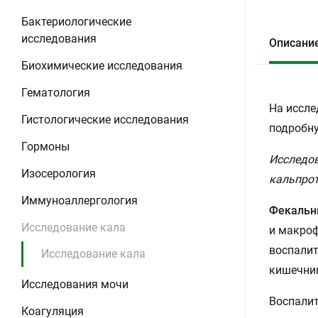
Бактериологические
исследования
Описани
Биохимические исследования
Гематология
На иссле
Гистологические исследования
подробну
Гормоны
Исследов
Изосерология
кальпрот
Иммуноаллергология
Фекальн
Исследование кала
и макроф
воспалит
Исследование кала
кишечни
Исследования мочи
Воспалит
Коагуляция