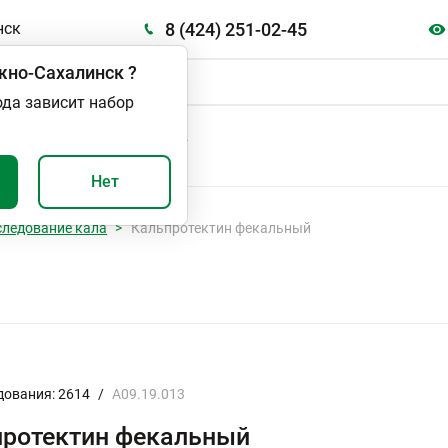
8 (424) 251-02-45
нск
но-Сахалинск
?
ода зависит набор
А
ВАЖНО И ПОЛЕЗНО
Нет
следование кала
Кальпротектин фекальный
дования: 2614
/
A09.19.013
протектин фекальный