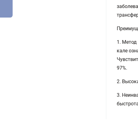
заболева
трансфер
Преимущ
1. Метод
кале озн
Чувствит
97%.
2. Высок
3. Неинв
быстрота