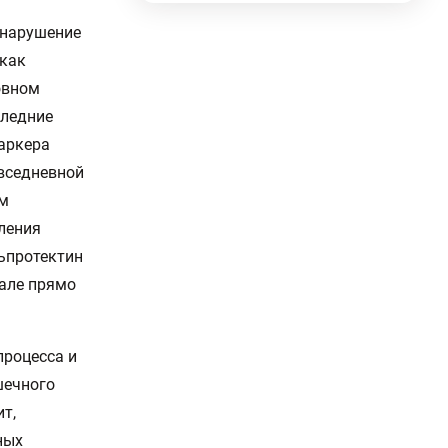
 нарушение
 как
овном
следние
аркера
вседневной
ам
ления
ьпротектин
кале прямо
процесса и
шечного
т,
ных