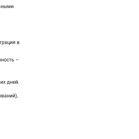
льными
трация в
чность –
их дней.
ований),