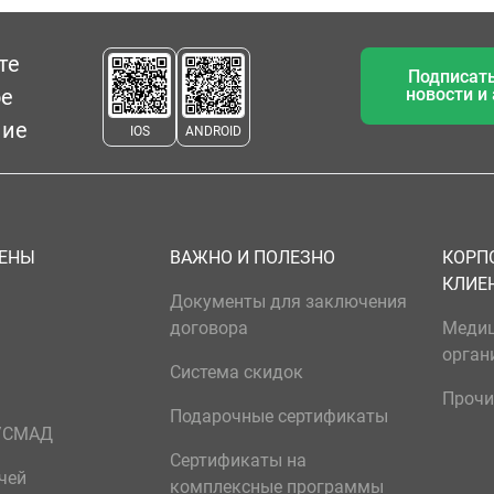
те
Подписать
ое
новости и
ние
IOS
ANDROID
ЦЕНЫ
ВАЖНО И ПОЛЕЗНО
КОРП
КЛИЕ
Документы для заключения
договора
Меди
орган
Система скидок
Прочи
Подарочные сертификаты
р/СМАД
Сертификаты на
чей
комплексные программы