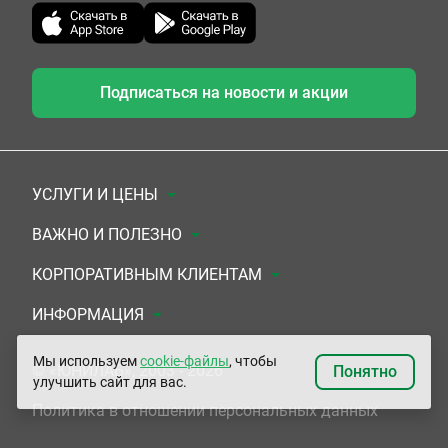
Подписаться на новости и акции
УСЛУГИ И ЦЕНЫ
Анализы
ВАЖНО И ПОЛЕЗНО
Комплексы
Документы для заключения договора
КОРПОРАТИВНЫМ КЛИЕНТАМ
УЗИ
Система скидок
Медицинским организациям
ИНФОРМАЦИЯ
ЭКГ/Холтер/СМАД
Подарочные сертификаты
Прочим организациям
О Компании
Мы используем
cookie-файлы
, чтобы
© «ЮНИЛАБ», 2003 - 2026
Понятно
улучшить сайт для вас.
Приемы врачей
Сертификаты на комплексные программы
Контакты
Политика в отношении персональных данных
Прочие услуги
Застрахованным по ОМС и ДМС
Адреса