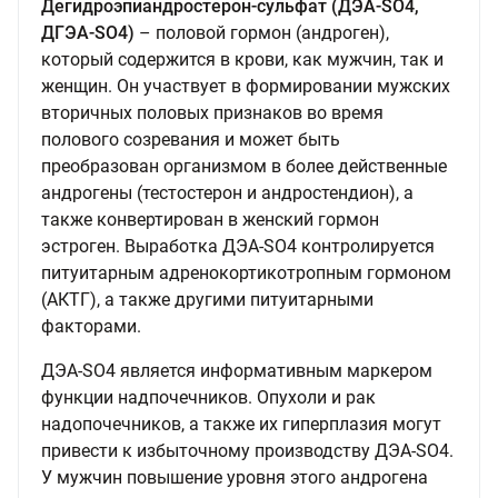
Дегидроэпиандростерон-сульфат (ДЭА-SO4,
ДГЭА-SO4)
– половой гормон (андроген),
который содержится в крови, как мужчин, так и
женщин. Он участвует в формировании мужских
вторичных половых признаков во время
полового созревания и может быть
преобразован организмом в более действенные
андрогены (тестостерон и андростендион), а
также конвертирован в женский гормон
эстроген. Выработка ДЭА-SO4 контролируется
питуитарным адренокортикотропным гормоном
(АКТГ), а также другими питуитарными
факторами.
ДЭА-SO4 является информативным маркером
функции надпочечников. Опухоли и рак
надопочечников, а также их гиперплазия могут
привести к избыточному производству ДЭА-SO4.
У мужчин повышение уровня этого андрогена