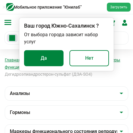
Мобильное приложение “Юнилаб”
Загрузить
Ваш город
Южно-Сахалинск
?
От выбора города зависит набор
услуг
Да
Нет
Главная
Анализы
Анализы
Гормоны
Маркеры
функционального состояния репродуктивной сферы
Дегидроэпиандростерон-сульфат (ДЭА-SO4)