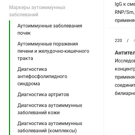
IgG к см
Маркеры аутоиммунных
RNP/Sm, 
заболеваний
применя
Аутоиммунные заболевания
почек
220
/
Аутоиммунные поражения
печени и желудочно-кишечного
Антител
тракта
Исследов
концентр
Диагностика
антифосфолипидного
применя
синдрома
соединит
билиарн
Диагностика артритов
Диагностика аутоиммунных
заболеваний кожи
Диагностика аутоиммунных
заболеваний (комплексы)