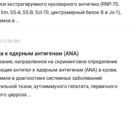
еси экстрагируемого нуклеарного антигена (RNP-70,
Sm, SS-A, SS-B, Scl-70, центромерный белок B и Jo-1),
емое в …
A12.06.061
а к ядерным антигенам (ANA)
ание, направленное на скрининговое определение
ации антител к ядерным антигенам (ANA) в крови,
емое в диагностике системных заболеваний
ельной ткани, аутоиммуного гепатита, первичного
ого цирроза …