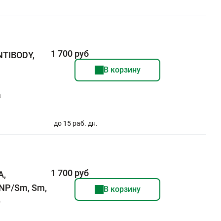
1 700 руб
NTIBODY,
В корзину
а
до 15 раб. дн.
1 700 руб
А,
 RNP/Sm, Sm,
В корзину
)