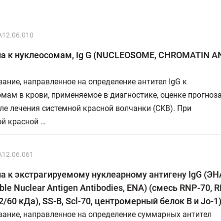
A12.06.010
ла к нуклеосомам, Ig G (NUCLEOSOME, CHROMATIN A
ание, направленное на определение антител IgG к
мам в крови, применяемое в диагностике, оценке прогноз
ле лечения системной красной волчанки (СКВ). При
ой красной …
A12.06.061
а к экстрагируемому нуклеарному антигену IgG (ЭН
able Nuclear Antigen Antibodies, ENA) (смесь RNP-70,
52/60 кДа), SS-B, Scl-70, центромерный белок B и Jo-1
вание, направленное на определение суммарных антител