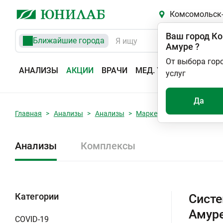
Комсомольск-
Ваш город
Ко
Ближайшие города
Амуре
?
От выбора гор
АНАЛИЗЫ
АКЦИИ
ВРАЧИ
МЕД. УСЛУГИ
АДРЕС
услуг
Да
Главная
Анализы
Анализы
Маркеры аутоиммунных з
Анализы
Комплексы
Категории
Систе
Амур
COVID-19