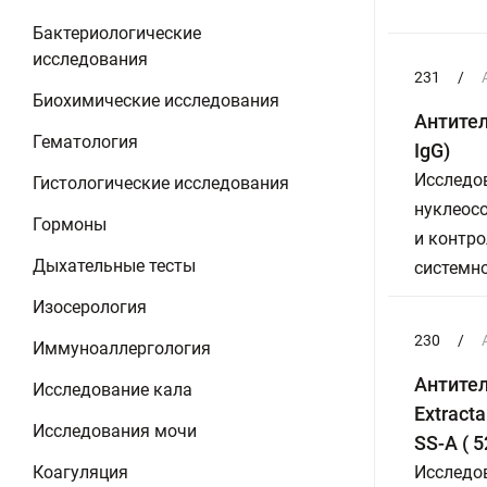
Бактериологические
исследования
231
/
Биохимические исследования
Антите
Гематология
IgG)
Исследов
Гистологические исследования
нуклеосо
Гормоны
и контро
Дыхательные тесты
системн
Изосерология
230
/
Иммуноаллергология
Антител
Исследование кала
Extract
Исследования мочи
SS-A ( 
Коагуляция
Исследо