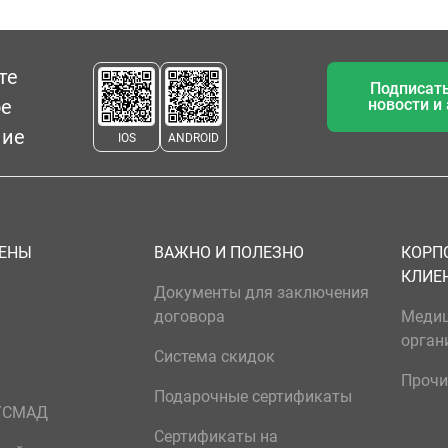
те
Подписать
ое
новости и
ние
IOS
ANDROID
ЦЕНЫ
ВАЖНО И ПОЛЕЗНО
КОРП
КЛИЕ
Документы для заключения
договора
Меди
орган
Система скидок
Прочи
Подарочные сертификаты
р/СМАД
Сертификаты на