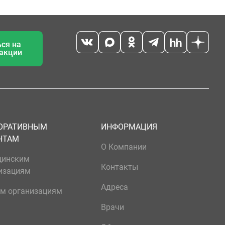
ся на
 акции
ОРАТИВНЫМ
ИНФОРМАЦИЯ
НТАМ
О Компании
цинским
Контакты
изациям
Адреса
м организациям
Врачи