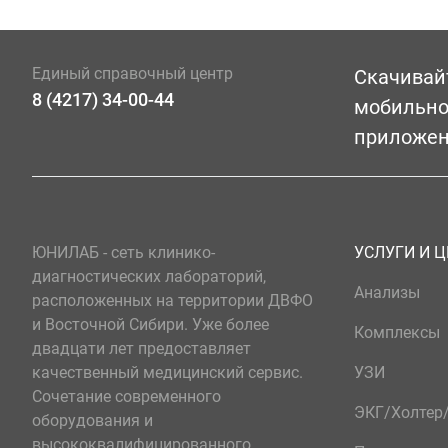
Единый справочный центр
Скачивай
8 (4217) 34-00-44
мобильн
приложе
ЮНИЛАБ - сеть клинико-
УСЛУГИ И 
диагностических лабораторий,
Анализы
расположенных на территории ДВФО
и Восточной Сибири. Уже более
Комплексы
двадцати лет предоставляет
качественный медицинский сервис.
УЗИ
Сочетание современного
ЭКГ/Холте
оборудования и
высококвалифицированного