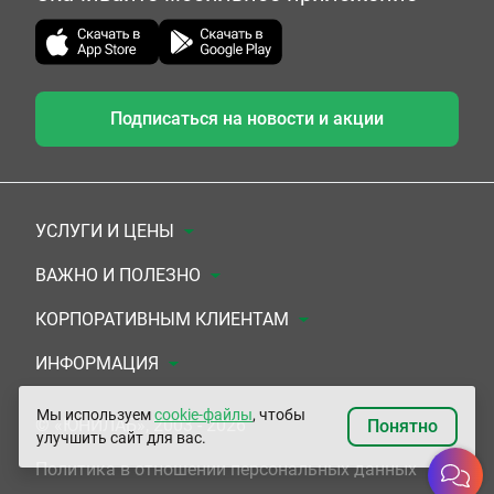
Подписаться на новости и акции
УСЛУГИ И ЦЕНЫ
Анализы
ВАЖНО И ПОЛЕЗНО
Комплексы
Документы для заключения договора
КОРПОРАТИВНЫМ КЛИЕНТАМ
УЗИ
Система скидок
Медицинским организациям
ИНФОРМАЦИЯ
ЭКГ/Холтер/СМАД
Подарочные сертификаты
Прочим организациям
О Компании
Мы используем
cookie-файлы
, чтобы
© «ЮНИЛАБ», 2003 - 2026
Понятно
улучшить сайт для вас.
Приемы врачей
Сертификаты на комплексные программы
Контакты
Политика в отношении персональных данных