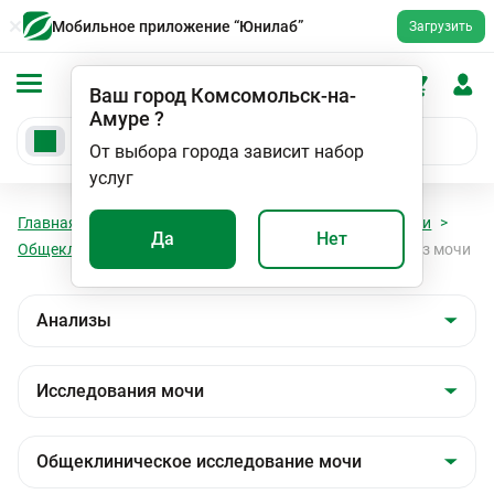
Мобильное приложение “Юнилаб”
Загрузить
Ваш город
Комсомольск-на-
Амуре
?
От выбора города зависит набор
услуг
Главная
Анализы
Анализы
Исследования мочи
Да
Нет
Общеклиническое исследование мочи
Общий анализ мочи