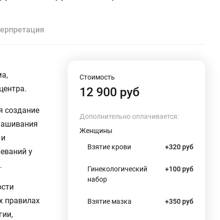
ерпретация
а,
Стоимость
центра.
12 900 руб
я создание
Дополнительно оплачивается:
ынашивания
Женщины
 и
Взятие крови
+320 руб
еваний у
.
Гинекологический
+100 руб
набор
ости
х правилах
Взятие мазка
+350 руб
гии,