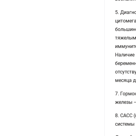
5. Диагн
цитомега
большинс
тяжелыми
иммуните
Наличие 
беременн
отсутств
месяца д
7. Гормо
железы –
8. САСС 
системы 