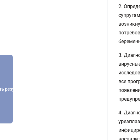
2. Опред
супругам
возникну
потребов
беременн
3. Диагн
вирусные
исследов
все прог
ть результатов
появлени
предупре
4. Диагн
уреаплаз
инфицир
воспалит