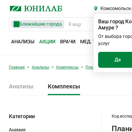
Комсомольск-
Ваш город
Ко
Ближайшие города
Амуре
?
От выбора гор
АНАЛИЗЫ
АКЦИИ
ВРАЧИ
МЕД. УСЛУГИ
АДРЕС
услуг
Да
Главная
Анализы
Комплексы
Планирование и контро
Анализы
Комплексы
Категории
Код иссле
Плани
Анемия