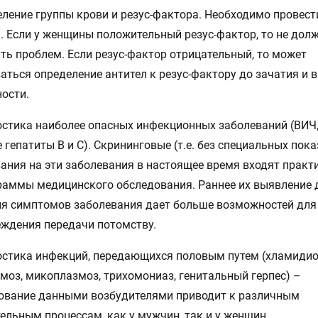
еление группы крови и резус-фактора. Необходимо провес
. Если у женщины положительный резус-фактор, то не дол
ть проблем. Если резус-фактор отрицательный, то может
аться определение антител к резус-фактору до зачатия и в
ости.
остика наиболее опасных инфекционных заболеваний (ВИЧ,
 гепатиты В и С). Скрининговые (т.е. без специальных пок
ания на эти заболевания в настоящее время входят практ
раммы медицинского обследования. Раннее их выявление 
я симптомов заболевания дает больше возможностей для 
ждения передачи потомству.
остика инфекций, передающихся половым путем (хламидио
моз, микоплазмоз, трихомониаз, генитальный герпес) –
ование данными возбудителями приводит к различным
ельным процессам, как у мужчин, так и у женщин.