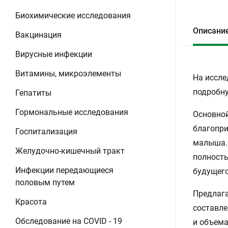
Биохимические исследования
Описани
Вакцинация
Вирусные инфекции
Витамины, микроэлементы
На иссле
подробну
Гепатиты
Гормональные исследования
Основной
благопри
Госпитализация
малыша. 
Желудочно-кишечный тракт
полность
Инфекции передающиеся
будущего
половым путем
Предлага
Красота
составле
Обследование на COVID - 19
и объема