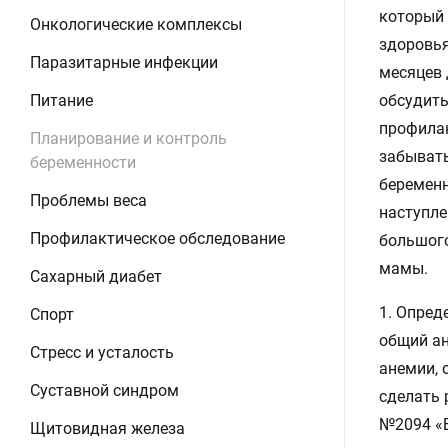
который 
Онкологические комплексы
здоровья
Паразитарные инфекции
месяцев 
Питание
обсудить
профилак
Планирование и контроль
забывать
беременности
беременн
Проблемы веса
наступле
Профилактическое обследование
большого
мамы.
Сахарный диабет
1. Опред
Спорт
общий ан
Стресс и усталость
анемии, 
Суставной синдром
сделать 
№2094 «Б
Щитовидная железа