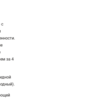
 с
и
енности.
ие
е
чем за 4
видной
бодный).
ающей