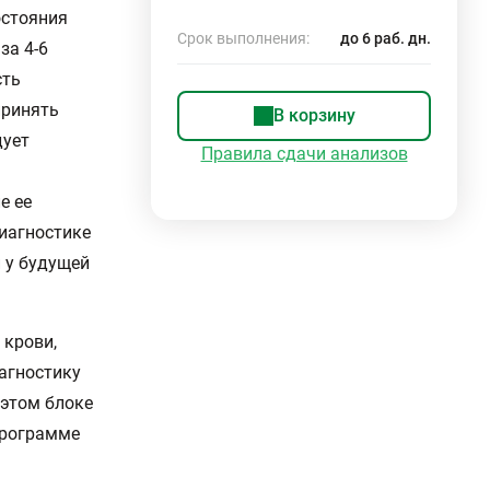
остояния
Срок выполнения:
до 6 раб. дн.
за 4-6
сть
принять
В корзину
дует
Правила сдачи анализов
е ее
иагностике
 у будущей
 крови,
агностику
 этом блоке
программе