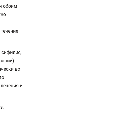
ти обоим
жно
 течение
 сифилис,
азаний)
ически во
до
лечения и
з,