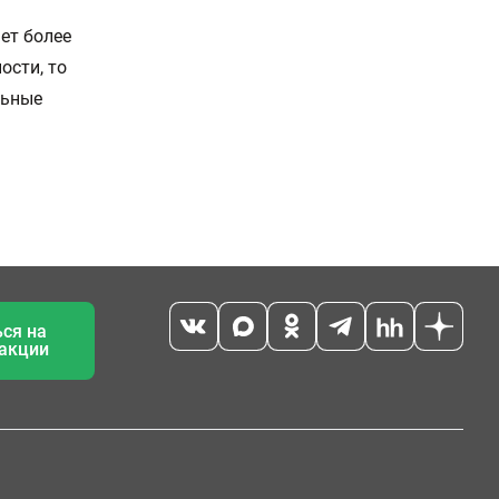
ет более
ости, то
льные
ся на
 акции