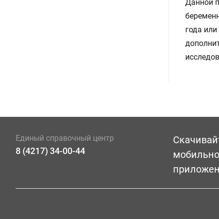
Данной п
беременн
года или
дополнит
исследов
Единый справочный центр
Скачивай
8 (4217) 34-00-44
мобильн
приложе