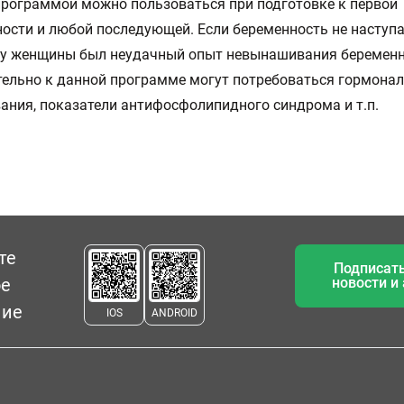
рограммой можно пользоваться при подготовке к первой
ости и любой последующей. Если беременность не наступа
 у женщины был неудачный опыт невынашивания беременн
ельно к данной программе могут потребоваться гормона
ания, показатели антифосфолипидного синдрома и т.п.
те
Подписать
ое
новости и
ние
IOS
ANDROID