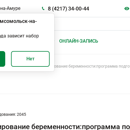
8 (4217) 34-00-44
на-Амуре
мсомольск-на-
ода зависит набор
А
ВАЖНО И ПОЛЕЗНО
ОНЛАЙН-ЗАПИСЬ
Нет
ль беременности
Планирование беременности:программа подг
дования: 2045
рование беременности:программа п