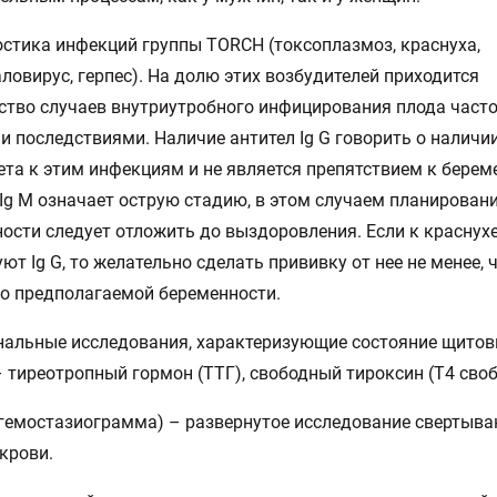
остика инфекций группы ТОRCH (токсоплазмоз, краснуха,
ловирус, герпес). На долю этих возбудителей приходится
тво случаев внутриутробного инфицирования плода часто
 последствиями. Наличие антител Ig G говорить о наличи
та к этим инфекциям и не является препятствием к берем
Ig М означает острую стадию, в этом случаем планирован
ости следует отложить до выздоровления. Если к краснух
уют Ig G, то желательно сделать прививку от нее не менее, 
о предполагаемой беременности.
нальные исследования, характеризующие состояние щито
 тиреотропный гормон (ТТГ), свободный тироксин (Т4 сво
(гемостазиограмма) – развернутое исследование свертыв
крови.