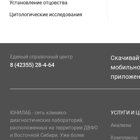
Установление отцовства
Цитологические исследования
Единый справочный центр
Скачивай
8 (42355) 28-4-64
мобильн
приложе
ЮНИЛАБ - сеть клинико-
УСЛУГИ И 
диагностических лабораторий,
Анализы
расположенных на территории ДВФО
и Восточной Сибири. Уже более
Комплексы