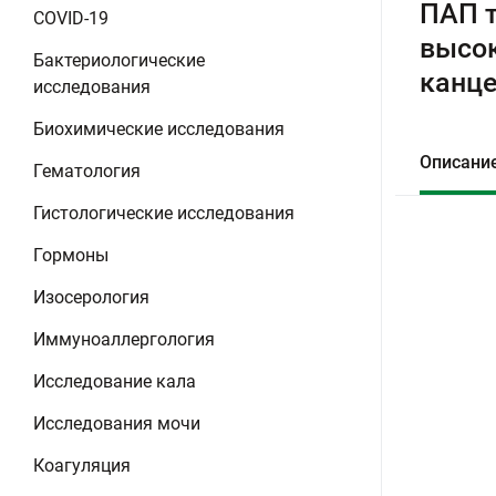
ПАП т
COVID-19
высок
Бактериологические
канце
исследования
Биохимические исследования
Описани
Гематология
Гистологические исследования
Гормоны
Изосерология
Иммуноаллергология
Исследование кала
Исследования мочи
Коагуляция