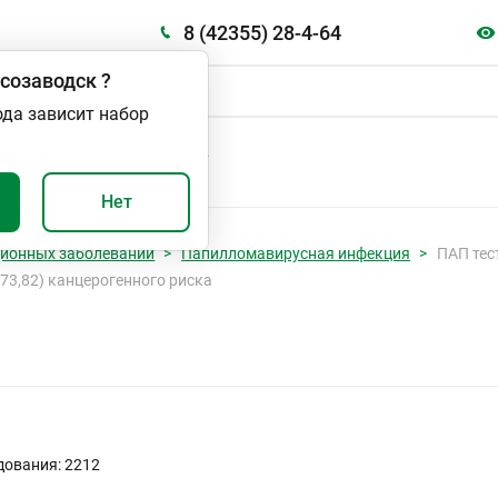
8 (42355) 28-4-64
созаводск
?
ода зависит набор
А
ВАЖНО И ПОЛЕЗНО
Нет
ционных заболеваний
Папилломавирусная инфекция
ПАП тес
8,73,82) канцерогенного риска
дования: 2212