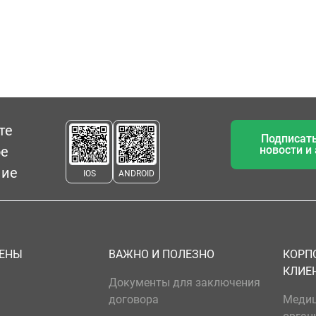
те
Подписать
ое
новости и
ние
IOS
ANDROID
ЦЕНЫ
ВАЖНО И ПОЛЕЗНО
КОРП
КЛИЕ
Документы для заключения
договора
Меди