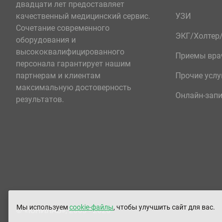
двадцати лет предоставляет
качественный медицинский сервис.
УЗИ
Сочетание современного
ЭКГ/Холте
оборудования и
высококвалифицированного
Приемы вра
персонала гарантирует нашим
партнерам и клиентам
Прочие услу
максимальную достоверность
Онлайн-зап
результатов.
Мы используем
cookie-файлы
, чтобы улучшить сайт для вас.
© «ЮНИЛАБ», 2003 - 2026