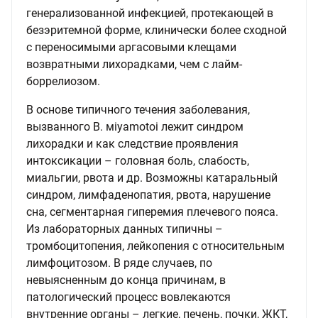
генерализованной инфекцией, протекающей в
безэритемной форме, клинически более сходной
с переносимыми аргасовыми клещами
возвратными лихорадками, чем с лайм-
боррелиозом.
В основе типичного течения заболевания,
вызванного В. мiyamotoi лежит синдром
лихорадки и как следствие проявления
интоксикации – головная боль, слабость,
миальгии, рвота и др. Возможны катаральный
синдром, лимфаденопатия, рвота, нарушение
сна, сегментарная гиперемия плечевого пояса.
Из лабораторных данных типичны –
тромбоцитопения, лейкопения с относительным
лимфоцитозом. В ряде случаев, по
невыясненным до конца причинам, в
патологический процесс вовлекаются
внутренние органы – легкие, печень, почки, ЖКТ,