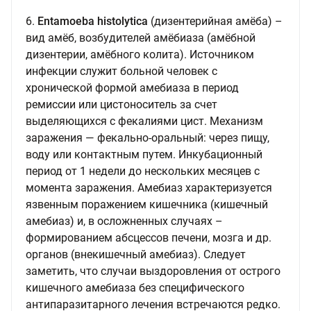
6.
Entamoeba histolytica
(дизентерийная амёба) –
вид амёб, возбудителей амёбиаза (амёбной
дизентерии, амёбного колита). Источником
инфекции служит больной человек с
хронической формой амебиаза в период
ремиссии или цистоноситель за счет
выделяющихся с фекалиями цист. Механизм
заражения — фекально-оральный: через пищу,
воду или контактным путем. Инкубационный
период от 1 недели до нескольких месяцев с
момента заражения. Амебиаз характеризуется
язвенным поражением кишечника (кишечный
амебиаз) и, в осложненных случаях –
формированием абсцессов печени, мозга и др.
органов (внекишечный амебиаз). Следует
заметить, что случаи выздоровления от острого
кишечного амебиаза без специфического
антипаразитарного лечения встречаются редко.