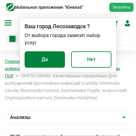
Мобильное приложение “Юнилаб”
Загрузить
Ваш город
Лесозаводск
?
От выбора города зависит набор
услуг
Да
Нет
Главная
Анализы
Анализы
ПЦР - диагностика
инфекционных заболеваний
Паразитарные инфекции,
ПЦР
ПРОТО-СКРИН. Качественное определение ДНК
возбудителей протозойных инфекций (Lamblia Intestinalis
Giardia, Blastocystis hominis, Dientamoeba fragilis, Isospora belli,
Cryptosporidium parvum, Entamoeba histolytica)