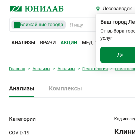
Лесозаводск
Ваш город
Ле
Ближайшие города
От выбора гор
услуг
АНАЛИЗЫ
ВРАЧИ
АКЦИИ
МЕД. УСЛУГИ
АДРЕС
Да
Главная
Анализы
Анализы
Гематология
Гематоло
Анализы
Комплексы
Категории
Код иссле
Клини
COVID-19