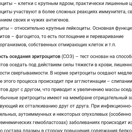
циты – клетки с крупным ядром, практически лишенные 
циты участвуют в более сложных реакциях иммунитета, с
нием своих и чужих антигенов.
иты – относительно крупные лейкоциты. Основная функци
итов – фагоцитоз, то есть поглощение и переваривание
организмов, собственных отмирающих клеток и т.п.
сть оседания эритроцитов
(СОЭ) – тест основан на спосо
тов оседать под действием силы тяжести в крови, лишенн
сти свертываемости. В норме эритроциты оседают медле
е этого процесса происходит при агглютинации – слипани
тов друг с другом, что приводит к увеличению массы осе
Обычные эритроциты имеют на мембране отрицательный з
вующий их отталкиванию друг от друга. При инфекционно-
ельных, аутоиммунных и некоторых опухолевых (особенно
еинемических гемобластозах) заболеваниях происходит и
о состава плазмы в сторону повышения содержания белко