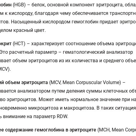
лобин
(HGB) – белок, основной компонент эритроцита, обл
м к кислороду, благодаря чему обеспечивается транспорт
тов. Насыщенный кислородом гемоглобин придает эритро
целом красный цвет.
окрит
(HCT) – характеризует соотношение объема эритроц
Это расчетный параметр – гематологический анализатор
вает объем эритроцитов из их количества и среднего объ
MCV).
ий объем эритроцита
(MCV, Mean Corpuscular Volume) –
вается анализатором путем деления суммы клеточных об
во эритроцитов. Может иметь нормальное значение при н
новременно микроцитоза и макроцитоза. В таких ситуация
ь внимание на параметр RDW.
е содержание гемоглобина в эритроците
(MCH, Mean Corpu