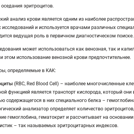
 оседания эритроцитов.
кий анализ крови является одним из наиболее распростр
 исследований и используется врачами различных специал
дится ведущая роль в первичном диагностическом поиске.
едования может использоваться как венозная, так и капи
ри этом использование венозной крови предпочтительнее.
ы, определяемые в КАК:
оциты
(RBC, Red Blood Cell) – наиболее многочисленные кле
ной функцией является транспорт кислорода, который они
ю содержащегося в них специального белка – гемоглобин
гический анализатор определяет количество эритроцитов
ие гемоглобина, гематокрит и рассчитывает на основании
истик – так называемых эритроцитарных индексов.