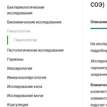
СОЭ)
Бактериологические
исследования
Описани
Биохимические исследования
Гематология
Гематология
На иссле
Гистологические исследования
подробну
Гормоны
Исследов
параметр
Изосерология
оседания
Иммуноаллергология
Клиничес
Исследование кала
количест
Исследования мочи
элементо
Коагуляция
подсчет 