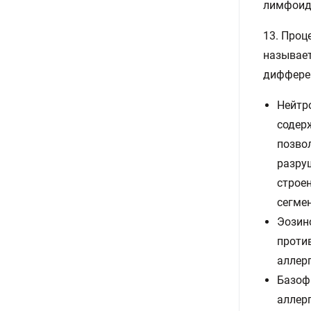
лимфоидн
13. Проц
называет
дифферен
Нейтр
содер
позво
разру
строе
сегме
Эозин
проти
аллерг
Базоф
аллер