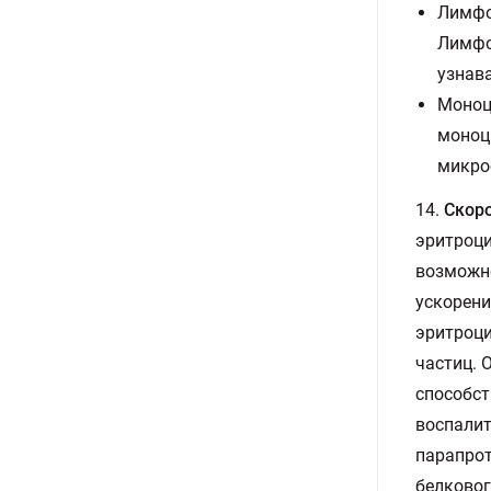
Лимфо
Лимфо
узнава
Моноц
моноц
микро
14.
Скоро
эритроци
возможно
ускорени
эритроци
частиц. 
способст
воспалит
парапрот
белковог