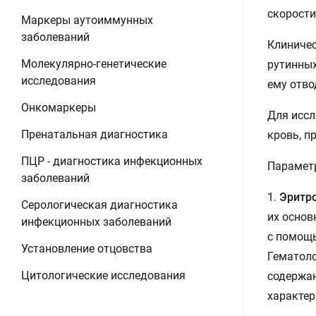
скорости
Маркеры аутоиммунных
заболеваний
Клиничес
Молекулярно-генетические
рутинных
исследования
ему отво
Онкомаркеры
Для иссл
Пренатальная диагностика
кровь, п
ПЦР - диагностика инфекционных
Параметр
заболеваний
1.
Эритр
Серологическая диагностика
их основ
инфекционных заболеваний
с помощь
Установление отцовства
Гематоло
Цитологические исследования
содержан
характер