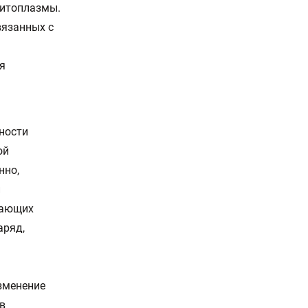
цитоплазмы.
вязанных с
я
бности
ой
нно,
и
дающих
аряд,
зменение
в