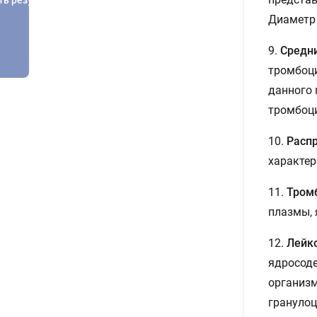
Диаметр 
9.
Средн
тромбоци
данного 
тромбоц
10.
Расп
характер
11.
Тром
плазмы, 
12.
Лейк
ядросоде
организм
гранулоц