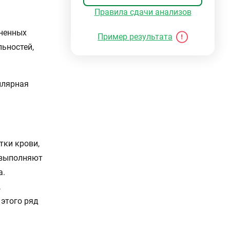
Правила сдачи анализов
аненных
Пример результата
ьностей,
ллярная
тки крови,
 выполняют
а.
,
 этого ряд