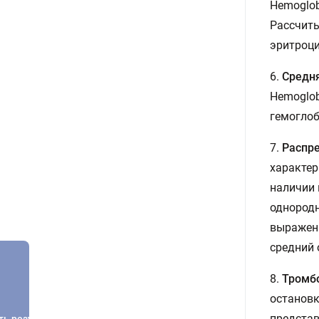
Hemoglob
Рассчиты
эритроци
6.
Средня
Hemoglob
гемоглоб
7.
Распре
характер
наличии 
однородн
выраженн
средний 
8.
Тромб
остановк
представ
ть результатов