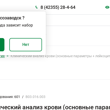
8 (42355) 28-4-64
созаводск
?
ода зависит набор
А
ВАЖНО И ПОЛЕЗНО
Нет
гия
Клинический анализ крови (основные параметры + лейкоци
дования: 601
/
B03.016.003
ческий анализ крови (основные пара