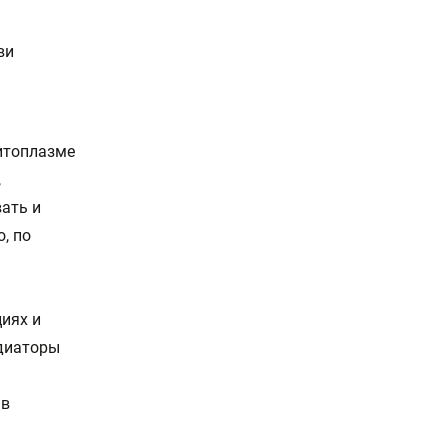
ви
итоплазме
,
ать и
, по
иях и
едиаторы
 в