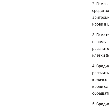
2.
Гемог
сродство
эритроци
крови в 
3.
Гемат
плазмы. 
рассчиты
клетки (
4.
Средн
рассчиты
количест
крови од
обращат
5.
Средне