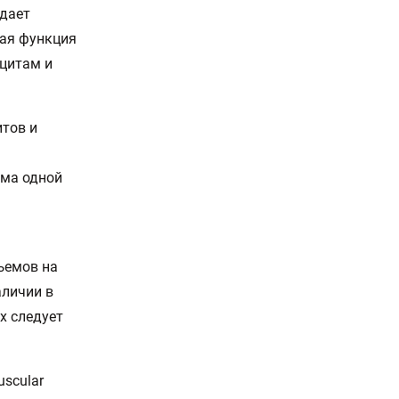
адает
ная функция
цитам и
итов и
ема одной
ъемов на
аличии в
х следует
scular