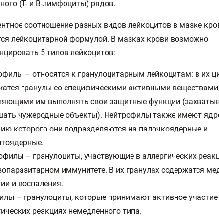
ого (Т- и В-лимфоциты) рядов.
ентное соотношение разных видов лейкоцитов в мазке кро
ся лейкоцитарной формулой. В мазках крови возможно
цировать 5 типов лейкоцитов:
офилы – относятся к гранулоцитарным лейкоцитам: в их ц
жатся гранулы со специфическими активными веществами
ляющими им выполнять свои защитные функции (захватыв
шать чужеродные объекты). Нейтрофилы также имеют ядро
нию которого они подразделяются на палочкоядерные и
нтоядерные.
офилы – гранулоциты, участвующие в аллергических реакц
вопаразитарном иммунитете. В их гранулах содержатся м
ии и воспаления.
илы – гранулоциты, которые принимают активное участие
гических реакциях немедленного типа.