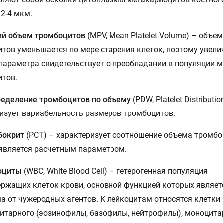
2-4 мкм.
ий объем тромбоцитов
(MPV, Mean Platelet Volume) – объем
тов уменьшается по мере старения клеток, поэтому увели
параметра свидетельствует о преобладании в популяции 
итов.
ределение тромбоцитов по объему
(PDW, Platelet Distributio
изует вариабельность размеров тромбоцитов.
бокрит
(PCT) – характеризует соотношение объема тромбо
является расчетным параметром.
оциты
(WBC, White Blood Cell) – гетерогенная популяция
ржащих клеток крови, основной функцией которых являет
а от чужеродных агентов. К лейкоцитам относятся клетки
итарного (эозинофилы, базофилы, нейтрофилы), моноцита