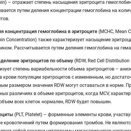
in) – отражает степень насыщения эритроцита гемоглоби
вается путем деления концентрации гемоглобина на коли
тов.
я концентрация гемоглобина в эритроците
(MCHC, Mean C
in Concentration) также характеризует насыщение эритроц
ином. Рассчитывается путем деления гемоглобина на гема
деление эритроцитов по объему
(RDW, Red Cell Distribution
изует степень вариабельности объема эритроцитов – аниз
в крови популяции эритроцитов с измененным, но достато
ым размером значения RDW могут оставаться в норме. П
ых различиях в объеме эритроцитов, когда MCV, характ
объем всех клеток нормален, RDW будет повышен.
оциты
(PLT, Platelet) – форменные элементы крови, участв
е кровотечений путем формирования тромбов. Не являютс
ляют собой осколки цитоплазмы мегакариоцитов костного