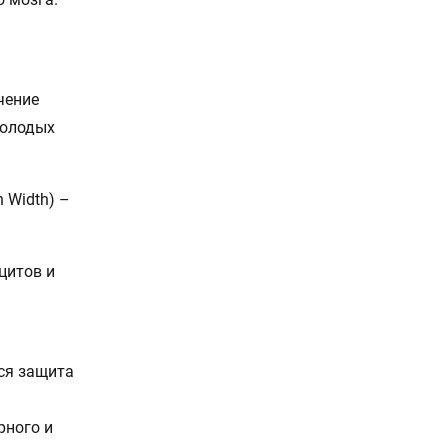
чение
молодых
n Width) –
цитов и
ся защита
рного и