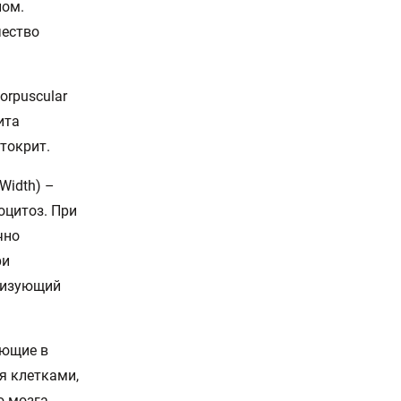
ном.
чество
orpuscular
ита
токрит.
 Width) –
оцитоз. При
чно
ри
еризующий
ующие в
я клетками,
 мозга.