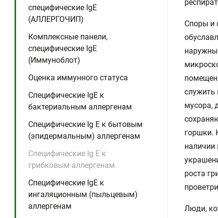
респират
специфические IgE
(АЛЛЕРГОЧИП)
Споры и 
Комплексные панели,
обуславл
специфические IgE
наружным
(Иммуноблот)
микроско
Оценка иммунного статуса
помещени
служить 
Специфические IgE к
мусора, 
бактериальным аллергенам
сохраняю
Специфические Ig E к бытовым
горшки. 
(эпидермальным) аллергенам
наличии 
Специфические Ig E к
украшени
грибковым аллергенам
роста гр
Специфические IgE к
проветр
ингаляционным (пыльцевым)
аллергенам
Люди, ко