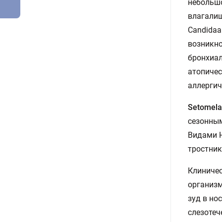
небольшо
влагалищ
Candidaa
возникно
бронхиал
атопичес
аллергич
Setomela
сезонным
Видами H
тростник,
Клиничес
организм
зуд в но
слезотеч