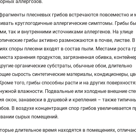
орных аллергозов.
фрагменты плесневых грибов встречаются повсеместно и 
ивать круглогодичные аллергические симптомы. Грибы б
и, так и внутренними источниками аллергенов. На улице
пические грибы активно размножаются в почве, листве. В
ях споры плесени входят в состав пыли. Местами роста г
места хранения продуктов, загрязненная обивка, контейне
другие органические субстраты, обычные обои, длительно
щие сырость синтетические материалы, кондиционеры, ц
Кроме того, грибы способны расти и на других поверхностя
нужной влажности. Подвальные или холодные внешние сте
я окон, занавески в душевой и крепления – также типичн
ибов. В воздухе концентрация спор грибов увеличивается п
ивании сырых помещений.
торые длительное время находятся в помещениях, отлича