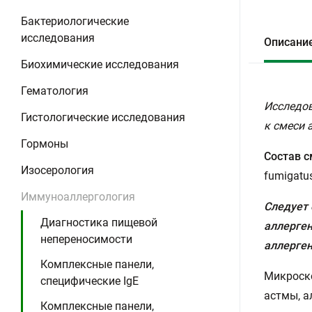
Бактериологические
исследования
Описани
Биохимические исследования
Гематология
Исследов
Гистологические исследования
к смеси 
Гормоны
Состав с
Изосерология
fumigatus
Иммуноаллергология
Следует 
Диагностика пищевой
аллерген
непереносимости
аллерген
Комплексные панели,
Микроско
специфические IgE
астмы, а
Комплексные панели,