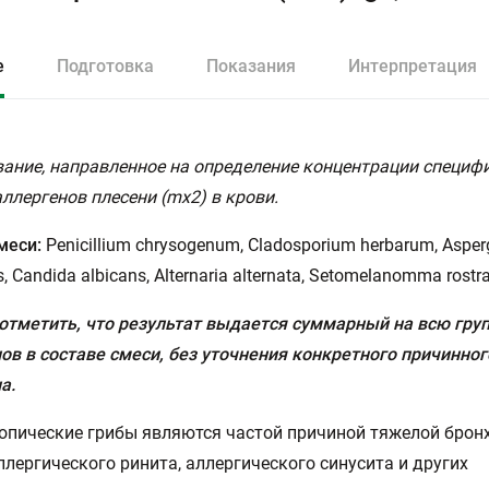
е
Подготовка
Показания
Интерпретация
ание, направленное на определение концентрации специфи
аллергенов плесени (mx2) в крови.
меси:
Penicillium chrysogenum, Cladosporium herbarum, Asperg
, Candida albicans, Alternaria alternata, Setomelanomma rostra
отметить, что результат выдается суммарный на всю гру
ов в составе смеси, без уточнения конкретного причинног
а.
пические грибы являются частой причиной тяжелой брон
ллергического ринита, аллергического синусита и других