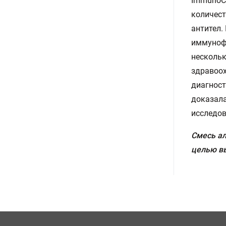
ImmunoCA
количест
антител.
иммунофл
нескольк
здравоох
диагност
доказала
исследов
Смесь ал
целью вы