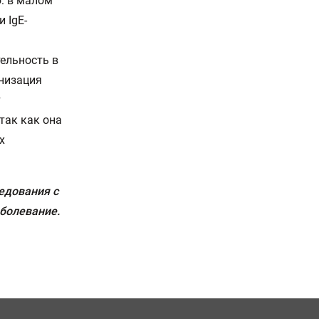
: в малом
 IgE-
ельность в
анизация
т
так как она
х
едования с
болевание.