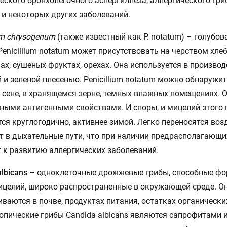
еского бронхолегочного аспергиллеза, аллергического гри
 и некоторых других заболеваний.
ium chrysogenum
(также известный как P. notatum) – голубов
Penicillium notatum может присутствовать на черством хлеб
ах, сушеных фруктах, орехах. Она используется в произво
й и зеленой плесенью. Penicillium notatum можно обнаружит
сене, в хранящемся зерне, темных влажных помещениях. 
ыми антигенными свойствами. И споры, и мицелий этого 
ся круглогодично, активнее зимой. Легко переносятся воз
 в дыхательные пути, что при наличии предрасполагающ
 к развитию аллергических заболеваний.
albicans
– одноклеточные дрожжевые грибы, способные ф
целий, широко распространенные в окружающей среде. О
ваются в почве, продуктах питания, остатках органически
пические грибы Candida albicans являются сапрофитами и