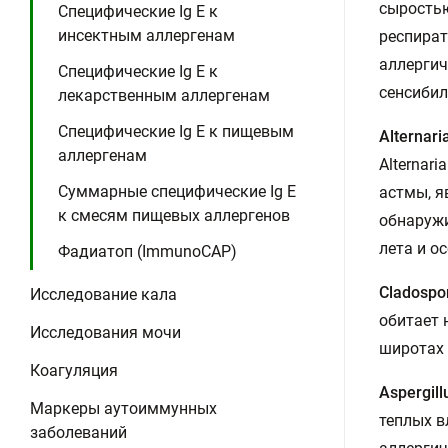
сыростью
Специфические Ig E к
инсектным аллергенам
респират
аллергич
Специфические Ig E к
сенсибил
лекарственным аллергенам
Специфические Ig E к пищевым
Alternari
аллергенам
Alternar
Суммарные специфические Ig E
астмы, я
к смесям пищевых аллергенов
обнаружи
лета и о
Фадиатоп (ImmunoCAP)
Cladospo
Исследование кала
обитает 
Исследования мочи
широтах 
Коагуляция
Aspergill
Маркеры аутоиммунных
теплых в
заболеваний