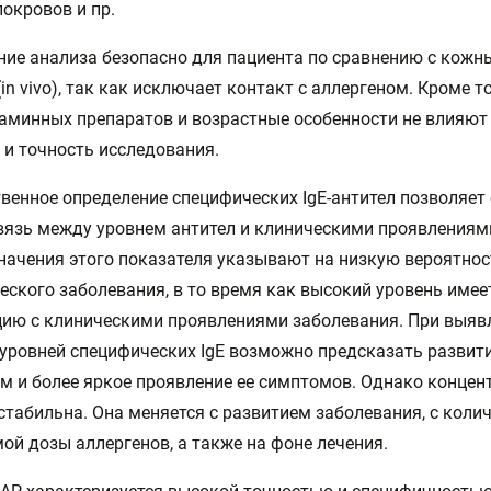
окровов и пр.
ие анализа безопасно для пациента по сравнению с кож
(in vivo), так как исключает контакт с аллергеном. Кроме т
аминных препаратов и возрастные особенности не влияют
 и точность исследования.
венное определение специфических IgE-антител позволяет
язь между уровнем антител и клиническими проявлениями
начения этого показателя указывают на низкую вероятнос
еского заболевания, в то время как высокий уровень име
ию с клиническими проявлениями заболевания. При выяв
уровней специфических IgE возможно предсказать развит
м и более яркое проявление ее симптомов. Однако концент
стабильна. Она меняется с развитием заболевания, с коли
ой дозы аллергенов, а также на фоне лечения.