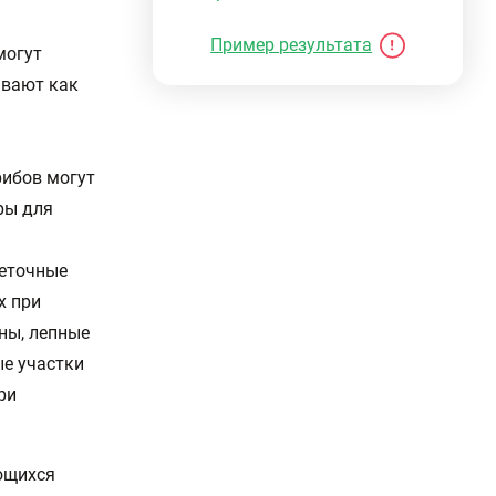
Пример результата
могут
ывают как
рибов могут
ры для
веточные
х при
ны, лепные
ые участки
ри
ющихся