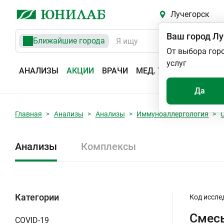
Лучегорск
Ваш город
Лу
Ближайшие города
От выбора гор
услуг
АНАЛИЗЫ
АКЦИИ
ВРАЧИ
МЕД. УСЛУГИ
АДРЕС
Да
Главная
Анализы
Анализы
Иммуноаллергология
Анализы
Комплексы
Категории
Код иссле
Смесь
COVID-19