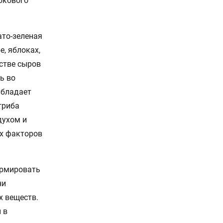
бкового
ато-зеленая
е, яблоках,
дстве сыров
ь во
Обладает
гриба
духом и
их факторов
ормировать
ни
х веществ.
 в