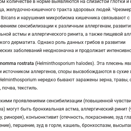
м количестве в норме выявляются на слизистой глотки и 
а, желудочно-кишечного тракта здоровых людей. Чрезме
 lbicans и нарушения микробиома кишечника связывают с
вением сенсибилизации к различным аллергенам, развит
ьной астмы и аллергического ринита, а также пищевой ал
кого дерматита. Однако роль данных грибов в развитии
еских заболеваний неоднозначна и продолжает интенсивно
nomma rostrata
(Helminthosporium halodes). Эта плесень яв
 источником аллергенов, споры высвобождаются в сухие 
elminthosporium нередко бывают заражены зерна, травы,
 почва, текстиль.
кими проявлениями сенсибилизации (повышенной чувств
а) могут быть бронхиальная астма, аллергический ринит (
су, ринорея), конъюнктивит (отечность, покраснение, зуд гла
ение), першение, зуд в горле, кашель, бронхоспазм, высыпа