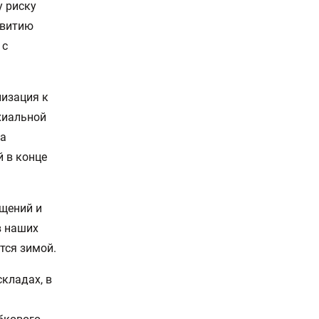
у риску
звитию
 с
лизация к
хиальной
ба
й в конце
щений и
в наших
тся зимой.
кладах, в