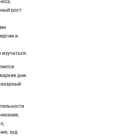
носа,
рный рост
ием
лергии и
 изучаться.
ляется
жаркие дни.
 сахарный
ительности
чихание,
з,
ния, зуд