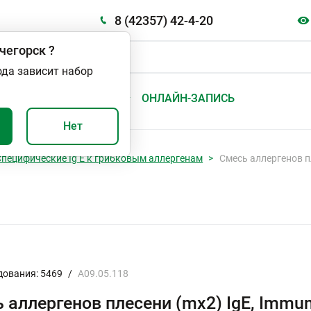
8 (42357) 42-4-20
чегорск
?
ода зависит набор
А
ВАЖНО И ПОЛЕЗНО
ОНЛАЙН-ЗАПИСЬ
Нет
Специфические Ig E к грибковым аллергенам
Смесь аллергенов п
дования: 5469
/
A09.05.118
 аллергенов плесени (mx2) IgE, Imm