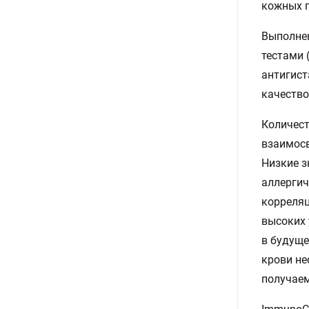
кожных п
Выполнен
тестами 
антигист
качество
Количест
взаимосв
Низкие з
аллергич
корреляц
высоких 
в будуще
крови не
получаем