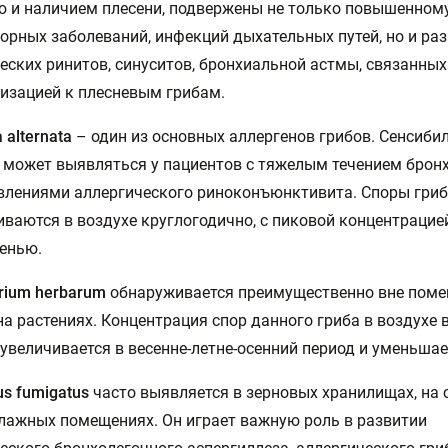
 и наличием плесени, подвержены не только повышенном
орных заболеваний, инфекций дыхательных путей, но и ра
еских ринитов, синуситов, бронхиальной астмы, связанных
изацией к плесневым грибам.
a alternata
– один из основных аллергенов грибов. Сенсиби
ia может выявляться у пациентов с тяжелым течением брон
влениями аллергического риноконъюнктивита. Споры гри
ваются в воздухе круглогодично, с пиковой концентрацие
сенью.
rium herbarum
обнаруживается преимущественно вне поме
на растениях. Концентрация спор данного гриба в воздухе 
увеличивается в весенне-летне-осенний период и уменьшае
us fumigatus
часто выявляется в зерновых хранилищах, на с
лажных помещениях. Он играет важную роль в развитии