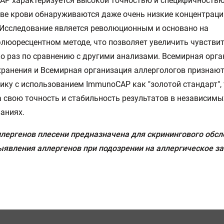
P характеризуется высокой точностью и специфичностью
ве крови обнаруживаются даже очень низкие концентрации
 Исследование является революционным и основано на
юоресцентном методе, что позволяет увеличить чувствит
о раз по сравнению с другими анализами. Всемирная орг
ранения и Всемирная организация аллергологов признаю
ику с использованием ImmunoCAP как "золотой стандарт", 
 свою точность и стабильность результатов в независимы
аниях.
лергенов плесени предназначена для скринингового обсл
явления аллергенов при подозрении на аллергическое за