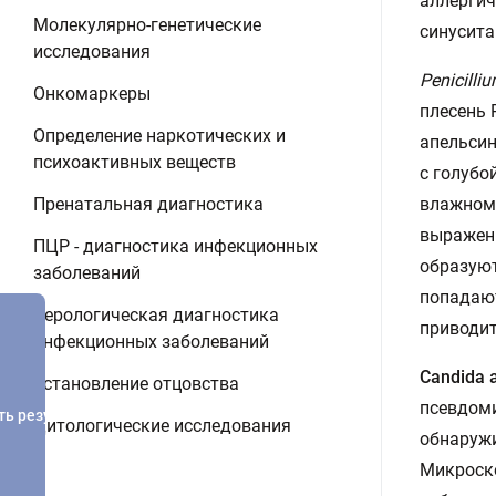
аллергич
Молекулярно-генетические
синусита
исследования
Penicill
Онкомаркеры
плесень 
Определение наркотических и
апельсин
психоактивных веществ
с голубо
Пренатальная диагностика
влажном 
выраженн
ПЦР - диагностика инфекционных
образуют
заболеваний
попадают
Серологическая диагностика
приводит
инфекционных заболеваний
Candida 
Установление отцовства
псевдоми
ть результатов
Цитологические исследования
обнаружи
Микроско