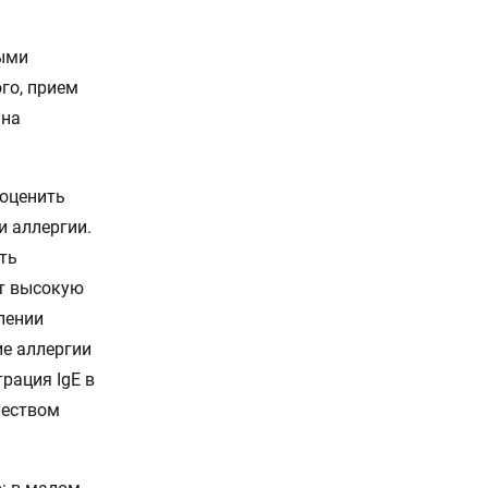
ными
ого, прием
 на
 оценить
 аллергии.
ть
ет высокую
лении
ие аллергии
рация IgE в
чеством