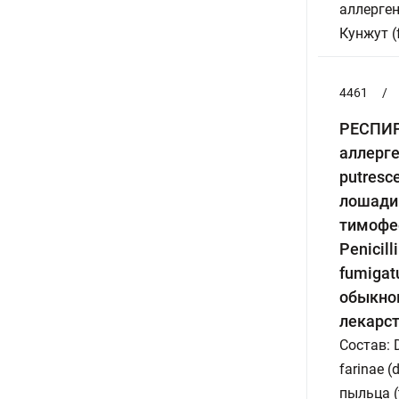
аллерген
Кунжут (
4461
/
РЕСПИР
аллерге
putresc
лошади(
тимофее
Penicil
fumigatu
обыкнов
лекарст
Состав: 
farinae (
пыльца (