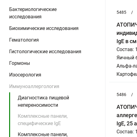
Бактериологические
5485
/
исследования
АТОПИЧЕ
Биохимические исследования
индивид
Гематология
IgE в с
Состав: 
Гистологические исследования
Яичный б
Гормоны
Альфа-ла
Картофе
Изосерология
Иммуноаллергология
5486
/
Диагностика пищевой
непереносимости
АТОПИЧ
аллерге
Комплексные панели,
IgE, 25
специфические IgE
Состав: 
Комплексные панели,