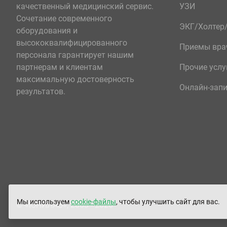
качественный медицинский сервис.
УЗИ
Сочетание современного
ЭКГ/Холте
оборудования и
высококвалифицированного
Приемы вра
персонала гарантирует нашим
партнерам и клиентам
Прочие услу
максимальную достоверность
Онлайн-зап
результатов.
Мы используем
cookie-файлы
, чтобы улучшить сайт для вас.
© «ЮНИЛАБ», 2003 - 2026