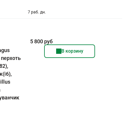
7 раб. дн.
5 800 руб
agus
В корзину
, перхоть
82),
(i6),
illus
а
дуванчик