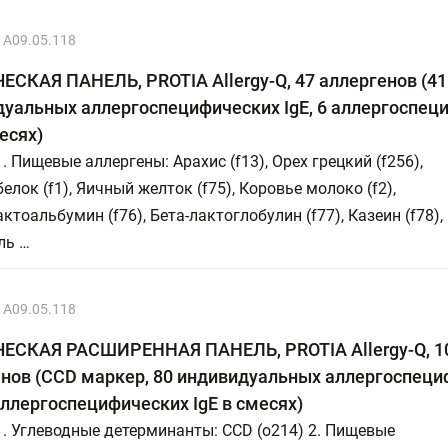
A09.05.118
СКАЯ ПАНЕЛЬ, PROTIA Allergy-Q, 47 аллергенов (41
уальных аллергоспецифических IgE, 6 аллергоспец
месях)
1. Пищевые аллергены: Арахис (f13), Орех грецкий (f256),
елок (f1), Яичный желток (f75), Коровье молоко (f2),
ктоальбумин (f76), Бета-лактоглобулин (f77), Казеин (f78),
ль …
A09.05.118
ЕСКАЯ РАСШИРЕННАЯ ПАНЕЛЬ, PROTIA Allergy-Q, 1
нов (CCD маркер, 80 индивидуальных аллергоспеци
 аллергоспецифических IgE в смесях)
1. Углеводные детерминанты: CCD (o214) 2. Пищевые