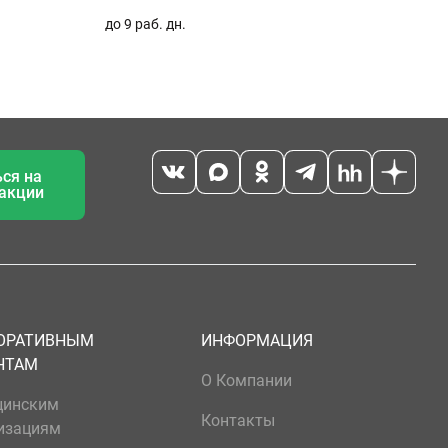
до 9 раб. дн.
ся на
 акции
ОРАТИВНЫМ
ИНФОРМАЦИЯ
НТАМ
О Компании
цинским
Контакты
изациям