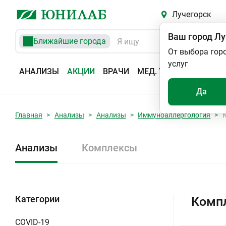
Лучегорск
Ваш город
Лу
Ближайшие города
От выбора гор
услуг
АНАЛИЗЫ
АКЦИИ
ВРАЧИ
МЕД. УСЛУГИ
АДРЕС
Да
Главная
Анализы
Анализы
Иммуноаллергология
Анализы
Комплексы
Категории
Компл
COVID-19