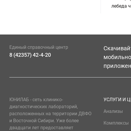
лебеда ч
Единый справочный центр
Скачивай
8 (42357) 42-4-20
мобильн
приложе
ЮНИЛАБ - сеть клинико-
УСЛУГИ И 
диагностических лабораторий,
Анализы
расположенных на территории ДВФО
и Восточной Сибири. Уже более
Комплексы
двадцати лет предоставляет