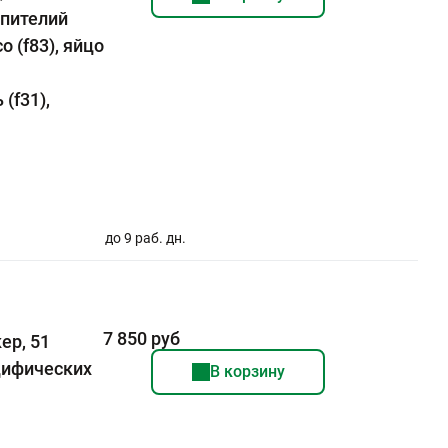
эпителий
о (f83), яйцо
 (f31),
до 9 раб. дн.
7 850 руб
ер, 51
цифических
В корзину