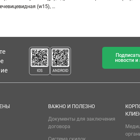
ечевицевидная (w15), …
те
Подписать
ое
новости и
ние
IOS
ANDROID
ЦЕНЫ
ВАЖНО И ПОЛЕЗНО
КОРП
КЛИЕ
Документы для заключения
договора
Меди
орган
Система скидок