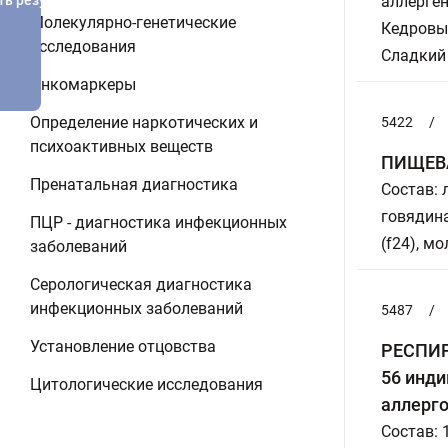
ть результатов
аллерген
Молекулярно-генетические
Кедровый
исследования
Сладкий
Онкомаркеры
Определение наркотических и
5422
/
психоактивных веществ
ПИЩЕВА
Пренатальная диагностика
Состав: л
говядина
ПЦР - диагностика инфекционных
(f24), м
заболеваний
Серологическая диагностика
инфекционных заболеваний
5487
/
Установление отцовства
РЕСПИРА
56 инди
Цитологические исследования
аллерго
Состав: 