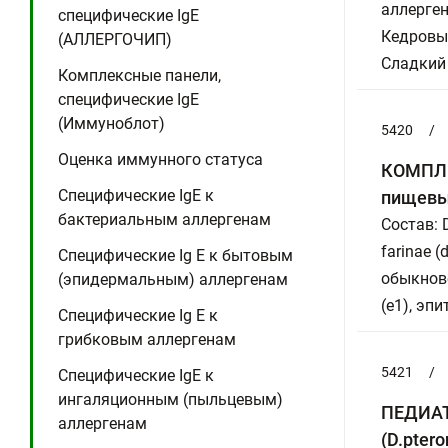
аллерген
специфические IgE
Кедровый
(АЛЛЕРГОЧИП)
Сладкий
Комплексные панели,
специфические IgE
(Иммуноблот)
5420
/
Оценка иммунного статуса
КОМПЛЕ
Специфические IgE к
пищевы
бактериальным аллергенам
Состав: 
farinae (
Специфические Ig E к бытовым
обыкнове
(эпидермальным) аллергенам
(e1), эп
Специфические Ig E к
грибковым аллергенам
5421
/
Специфические IgE к
ингаляционным (пыльцевым)
ПЕДИАТ
аллергенам
(D.ptero