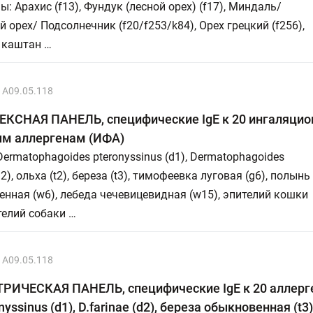
ы: Арахис (f13), Фундук (лесной орех) (f17), Миндаль/
 орех/ Подсолнечник (f20/f253/k84), Орех грецкий (f256),
 каштан …
A09.05.118
КСНАЯ ПАНЕЛЬ, специфические IgE к 20 ингаляцио
м аллергенам (ИФА)
Dermatophagoides pteronyssinus (d1), Dermatophagoides
d2), ольха (t2), береза (t3), тимофеевка луговая (g6), полынь
нная (w6), лебеда чечевицевидная (w15), эпителий кошки
ителий собаки …
A09.05.118
РИЧЕСКАЯ ПАНЕЛЬ, специфические IgE к 20 аллер
nyssinus (d1), D.farinae (d2), береза обыкновенная (t3