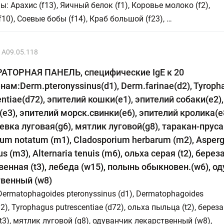
ы: Арахис (f13), Яичный белок (f1), Коровье молоко (f2),
f10), Соевые бобы (f14), Краб большой (f23), …
A09.05.118
АТОРНАЯ ПАНЕЛЬ, специфические IgE к 20
нам:Derm.рteronyssinus(d1), Derm.farinae(d2), Tyroph
entiae(d72), эпителий кошки(e1), эпителий собаки(e2)
e3), эпителий морск.свинки(e6), эпителий кролика(e
вка луговая(g6), мятлик луговой(g8), таракан-прусак
lium notatum (m1), Cladosporium herbarum (m2), Asperg
s (m3), Alternaria tenuis (m6), ольха серая (t2), берез
енная (t3), лебеда (w15), полынь обыкновен.(w6), о
венный (w8)
Dermatophagoides pteronyssinus (d1), Dermatophagoides
d2), Tyrophagus putrescentiae (d72), ольха пыльца (t2), береза
t3), мятлик луговой (g8), одуванчик лекарственный (w8),