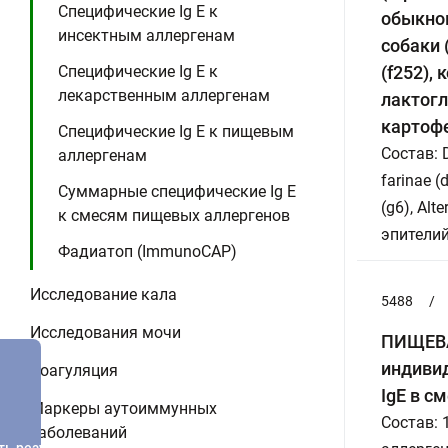
Специфические Ig E к
обыкнов
инсектным аллергенам
собаки (
Специфические Ig E к
(f252),
лекарственным аллергенам
лактогло
картофе
Специфические Ig E к пищевым
Состав: 
аллергенам
farinae 
Суммарные специфические Ig E
(g6), Alt
к смесям пищевых аллергенов
эпителий
Фадиатоп (ImmunoCAP)
Исследование кала
5488
/
Исследования мочи
ПИЩЕВАЯ
индивид
Коагуляция
IgE в с
Маркеры аутоиммунных
Состав: 
заболеваний