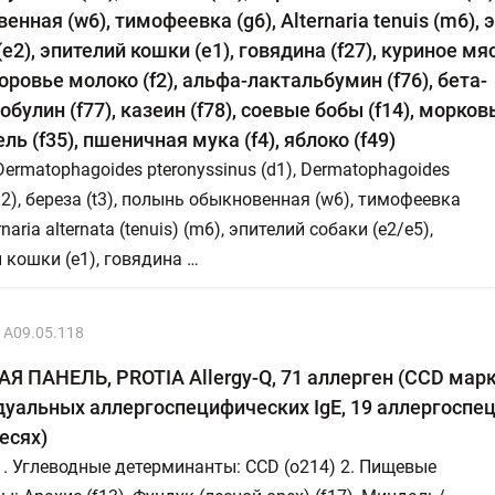
енная (w6), тимофеевка (g6), Alternaria tenuis (m6), 
e2), эпителий кошки (e1), говядина (f27), куриное мяс
 коровье молоко (f2), альфа-лактальбумин (f76), бета-
булин (f77), казеин (f78), соевые бобы (f14), морковь
ль (f35), пшеничная мука (f4), яблоко (f49)
Dermatophagoides pteronyssinus (d1), Dermatophagoides
(d2), береза (t3), полынь обыкновенная (w6), тимофеевка
ernaria alternata (tenuis) (m6), эпителий собаки (e2/е5),
 кошки (e1), говядина …
A09.05.118
 ПАНЕЛЬ, PROTIA Allergy-Q, 71 аллерген (CCD марк
уальных аллергоспецифических IgE, 19 аллергоспе
месях)
1. Углеводные детерминанты: CCD (o214) 2. Пищевые