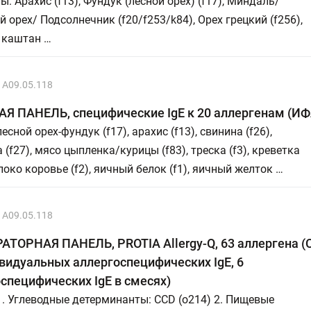
ы: Арахис (f13), Фундук (лесной орех) (f17), Миндаль/
 орех/ Подсолнечник (f20/f253/k84), Орех грецкий (f256),
 каштан …
A09.05.118
Я ПАНЕЛЬ, специфические IgE к 20 аллергенам (ИФ
есной орех-фундук (f17), арахис (f13), свинина (f26),
 (f27), мясо цыпленка/курицы (f83), треска (f3), креветка
олоко коровье (f2), яичный белок (f1), яичный желток …
A09.05.118
ТОРНАЯ ПАНЕЛЬ, PROTIA Allergy-Q, 63 аллергена (
видуальных аллергоспецифических IgE, 6
специфических IgE в смесях)
1. Углеводные детерминанты: CCD (o214) 2. Пищевые