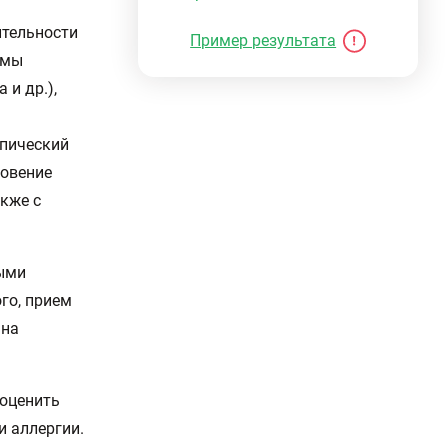
ительности
Пример результата
емы
 и др.),
опический
новение
акже с
ными
ого, прием
 на
 оценить
 аллергии.