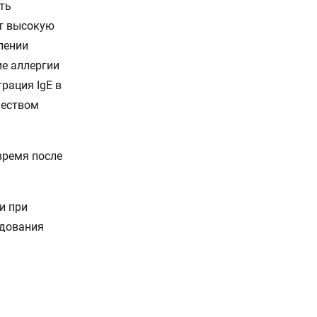
ть
ет высокую
лении
ие аллергии
рация IgE в
чеством
время после
и при
едования