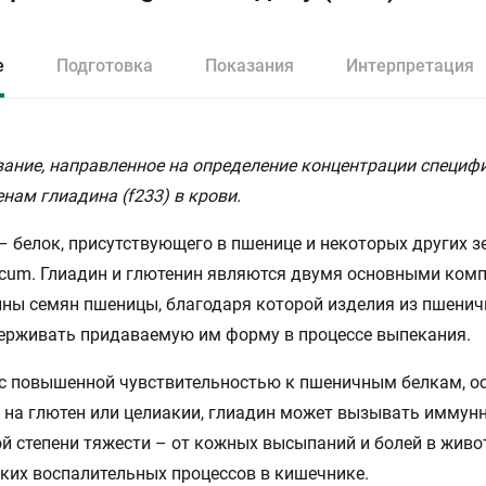
е
Подготовка
Показания
Интерпретация
ание, направленное на определение концентрации специфи
енам глиадина (f233) в крови.
– белок, присутствующего в пшенице и некоторых других 
ticum. Глиадин и глютенин являются двумя основными ком
ны семян пшеницы, благодаря которой изделия из пшенич
ерживать придаваемую им форму в процессе выпекания.
с повышенной чувствительностью к пшеничным белкам, о
 на глютен или целиакии, глиадин может вызывать иммун
й степени тяжести – от кожных высыпаний и болей в живо
ких воспалительных процессов в кишечнике.