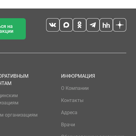
ся на
 акции
ОРАТИВНЫМ
ИНФОРМАЦИЯ
НТАМ
О Компании
цинским
Контакты
изациям
Адреса
м организациям
Врачи