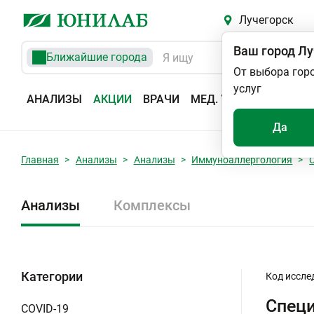
Лучегорск
Ваш город
Лу
Ближайшие города
От выбора гор
услуг
АНАЛИЗЫ
АКЦИИ
ВРАЧИ
МЕД. УСЛУГИ
АДРЕС
Да
Главная
Анализы
Анализы
Иммуноаллергология
Анализы
Комплексы
Категории
Код иссле
Специ
COVID-19