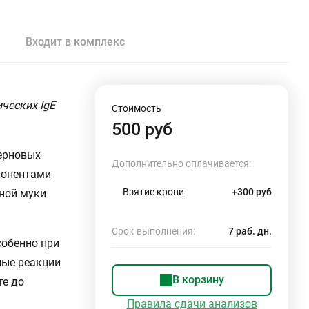
Входит в комплекс
ческих IgE
Стоимость
500 руб
зерновых
Дополнительно оплачивается:
понентами
Взятие крови
+300 руб
ной муки
Срок выполнения:
7 раб. дн.
собенно при
ные реакции
В корзину
те до
Правила сдачи анализов