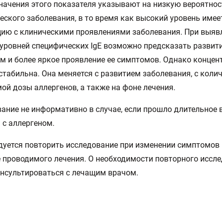
начения этого показателя указывают на низкую вероятнос
еского заболевания, в то время как высокий уровень име
ию с клиническими проявлениями заболевания. При выяв
уровней специфических IgE возможно предсказать развит
м и более яркое проявление ее симптомов. Однако концент
стабильна. Она меняется с развитием заболевания, с коли
ой дозы аллергенов, а также на фоне лечения.
ание не информативно в случае, если прошло длительное 
 с аллергеном.
уется повторить исследование при изменении симптомов 
 проводимого лечения. О необходимости повторного иссл
нсультироваться с лечащим врачом.