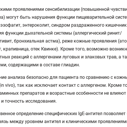
кими проявлениями сенсибилизации (повышенной чувств
а) могут быть нарушения функции пищеварительной сист
, эзофагит, энтероколит, синдром раздраженного кишечника
я функции дыхательной системы (аллергический ринит/
ивит, бронхиальная астма), реже кожные проявления (ат
, крапивница, отек Квинке). Кроме того, возможно возник
тных реакций с аллергенами луговых и злаковых трав, а т
ми, содержащими в составе глиадин.
ие анализа безопасно для пациента по сравнению с кож
(in vivo), так как исключает контакт с аллергеном. Кроме т
аминных препаратов и возрастные особенности не влияют
 и точность исследования.
венное определение специфических IgE-антител позволяет
язь между уровнем антител и клиническими проявлениями