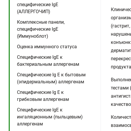
специфические IgE
Клиничес
(АЛЛЕРГОЧИП)
организм
Комплексные панели,
(гастрит
специфические IgE
нарушени
(Иммуноблот)
конъюнкт
Оценка иммунного статуса
дерматит
Специфические IgE к
перекрес
бактериальным аллергенам
продукта
Специфические Ig E к бытовым
Выполнен
(эпидермальным) аллергенам
тестами 
Специфические Ig E к
антигист
грибковым аллергенам
качество
Специфические IgE к
ингаляционным (пыльцевым)
Количест
аллергенам
взаимосв