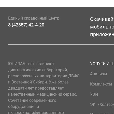
Единый справочный центр
Скачивай
8 (42357) 42-4-20
мобильн
приложе
ЮНИЛАБ - сеть клинико-
УСЛУГИ И 
диагностических лабораторий,
Анализы
расположенных на территории ДВФО
и Восточной Сибири. Уже более
Комплексы
двадцати лет предоставляет
качественный медицинский сервис.
УЗИ
Сочетание современного
ЭКГ/Холте
оборудования и
высококвалифицированного