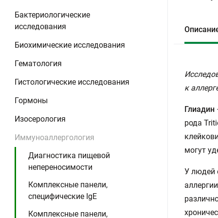
Бактериологические
исследования
Описани
Биохимические исследования
Гематология
Исследов
Гистологические исследования
к аллерг
Гормоны
Глиадин
Изосерология
рода Tri
клейкови
Иммуноаллергология
могут уд
Диагностика пищевой
непереносимости
У людей 
Комплексные панели,
аллергии
специфические IgE
различно
хроничес
Комплексные панели,