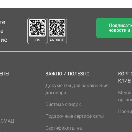
те
Подписать
ое
новости и
ние
IOS
ANDROID
ЦЕНЫ
ВАЖНО И ПОЛЕЗНО
КОРП
КЛИЕ
Документы для заключения
договора
Меди
орган
Система скидок
Прочи
Подарочные сертификаты
р/СМАД
Сертификаты на