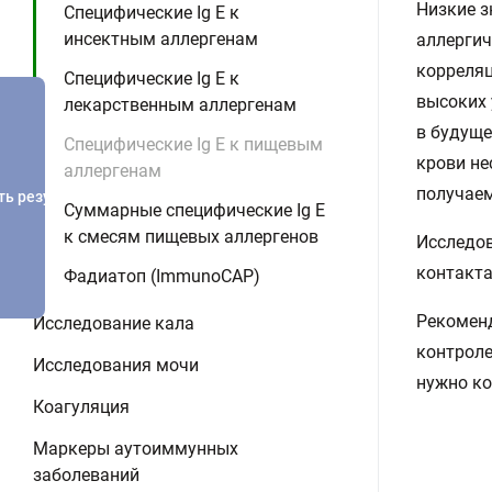
Низкие з
Специфические Ig E к
инсектным аллергенам
аллергич
корреляц
Специфические Ig E к
высоких 
лекарственным аллергенам
в будуще
Специфические Ig E к пищевым
крови не
аллергенам
получаем
ть результатов
Суммарные специфические Ig E
к смесям пищевых аллергенов
Исследов
контакта
Фадиатоп (ImmunoCAP)
Рекоменд
Исследование кала
контроле
Исследования мочи
нужно ко
Коагуляция
Маркеры аутоиммунных
заболеваний