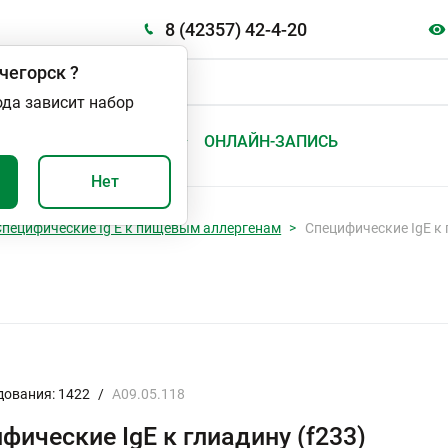
8 (42357) 42-4-20
чегорск
?
ода зависит набор
А
ВАЖНО И ПОЛЕЗНО
ОНЛАЙН-ЗАПИСЬ
Нет
Специфические Ig E к пищевым аллергенам
Специфические IgE к 
дования: 1422
/
A09.05.118
фические IgE к глиадину (f233)