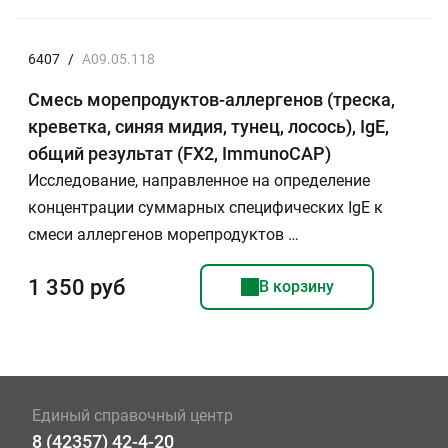
6407
/
A09.05.118
Смесь морепродуктов-аллергенов (треска,
креветка, синяя мидия, тунец, лосось), IgE,
общий результат (FX2, ImmunoCAP)
Исследование, направленное на определение
концентрации суммарных специфических IgE к
смеси аллергенов морепродуктов …
1 350 руб
В корзину
Единый справочный центр
8 (42357) 42-4-20