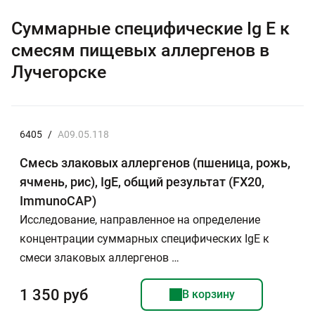
Суммарные специфические Ig E к
смесям пищевых аллергенов в
Лучегорске
6405
/
A09.05.118
Смесь злаковых аллергенов (пшеница, рожь,
ячмень, рис), IgE, общий результат (FX20,
ImmunoCAP)
Исследование, направленное на определение
концентрации суммарных специфических IgE к
смеси злаковых аллергенов …
1 350 руб
В корзину