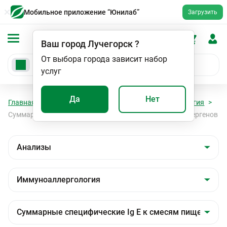
Мобильное приложение “Юнилаб”
Загрузить
Ваш город
Лучегорск
?
От выбора города зависит набор
услуг
Да
Нет
Главная
Анализы
Анализы
Иммуноаллергология
Суммарные специфические Ig E к смесям пищевых аллергенов