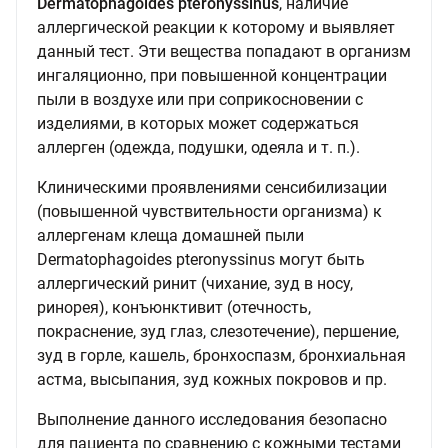
Dermatophagoides pteronyssinus
, наличие
аллергической реакции к которому и выявляет
данный тест. Эти вещества попадают в организм
ингаляционно, при повышенной концентрации
пыли в воздухе или при соприкосновении с
изделиями, в которых может содержаться
аллерген (одежда, подушки, одеяла и т. п.).
Клиническими проявлениями сенсибилизации
(повышенной чувствительности организма) к
аллергенам клеща домашней пыли
Dermatophagoides pteronyssinus могут быть
аллергический ринит (чихание, зуд в носу,
ринорея), конъюнктивит (отечность,
покраснение, зуд глаз, слезотечение), першение,
зуд в горле, кашель, бронхоспазм, бронхиальная
астма, высыпания, зуд кожных покровов и пр.
Выполнение данного исследования безопасно
для пациента по сравнению с кожными тестами