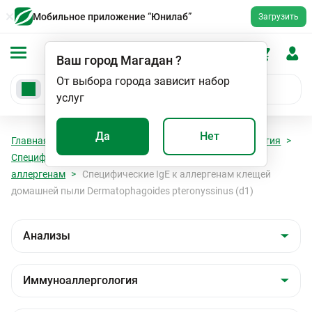
Мобильное приложение “Юнилаб”
Загрузить
Ваш город
Магадан
?
От выбора города зависит набор
услуг
Да
Нет
Главная
Анализы
Анализы
Иммуноаллергология
Специфические Ig E к бытовым (эпидермальным)
аллергенам
Специфические IgE к аллергенам клещей
домашней пыли Dermatophagoides pteronyssinus (d1)