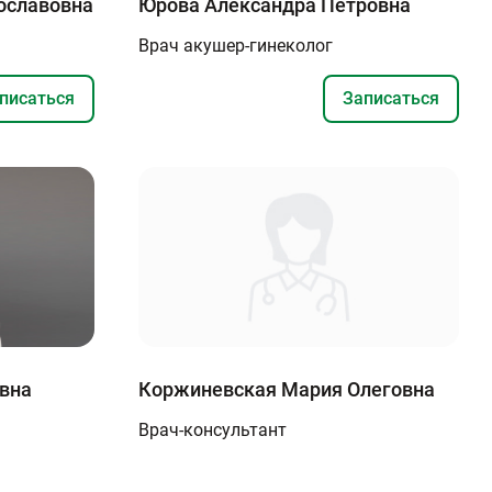
ославовна
Юрова Александра Петровна
Врач акушер-гинеколог
писаться
Записаться
вна
Коржиневская Мария Олеговна
Врач-консультант