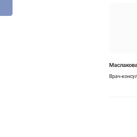
Маслакова
Врач-консу