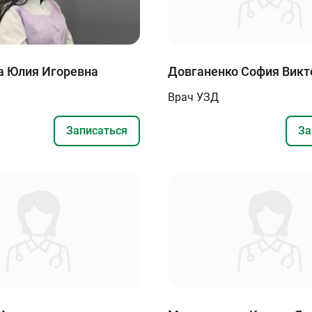
 Юлия Игоревна
Довганенко София Викт
Врач УЗД
Записаться
За