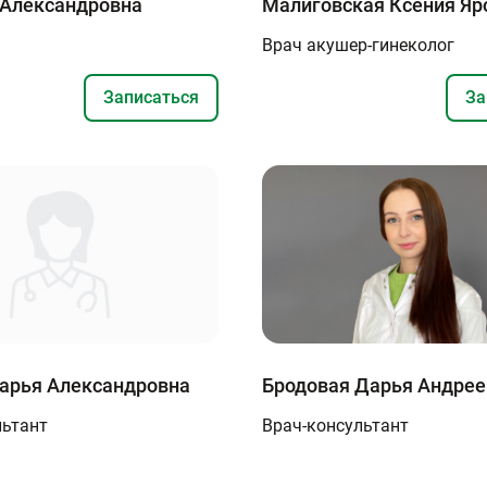
 Александровна
Малиговская Ксения Яр
Врач акушер-гинеколог
Записаться
За
арья Александровна
Бродовая Дарья Андрее
льтант
Врач-консультант