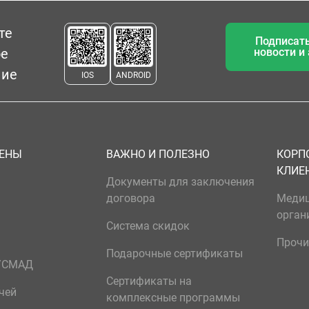
те
Подписать
ое
новости и
ние
IOS
ANDROID
ЦЕНЫ
ВАЖНО И ПОЛЕЗНО
КОРП
КЛИЕ
Документы для заключения
договора
Меди
орган
Система скидок
Прочи
Подарочные сертификаты
р/СМАД
Сертификаты на
чей
комплексные программы