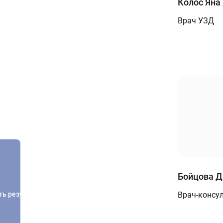
Колос Яна
Врач УЗД
Бойцова Д
ть результатов
Врач-консу