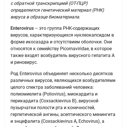
с обратной транскрипцией (ОТ-ПЦР)
определяется генетический материал (РНК)
вируса в образце биоматериала.
Enterovirus
– это группа РНК-содержащих
вирусов, характеризующихся нуклеокапсидом в
форме икосаэдра и отсутствием оболочки. Они
относятся к семейству Picornaviridae, в которое
также входят возбудитель вирусного гепатита А
и риновирус.
Род Enterovirus объединяет несколько десятков
различных вирусов, являющихся возбудителями
целого спектра заболеваний человека:
полиомиелита (Poliovirus), миокардита и
перикардита (Сoxsackievirus В), вирусной
пузырчатки полости рта и конечностей,
герпетической ангины, асептического менингита
и энцефалита (Сoxsackievirus A, Echovirus), а