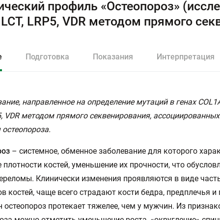
ический профиль «Остеопороз» (иссле
 LCT, LRP5, VDR методом прямого сек
е
Подготовка
Показания
Интерпретация
ание, направленное на определение мутаций в генах COL1A
5, VDR методом прямого секвенирования, ассоциированных
 остеопороза.
роз
– системное, обменное заболевание для которого хара
 плотности костей, уменьшение их прочности, что обуслов
ереломы. Клинически изменения проявляются в виде част
в костей, чаще всего страдают кости бедра, предплечья и
 остеопороз протекает тяжелее, чем у мужчин. Из признак
оза можно отметить уменьшение роста, «округление» спин