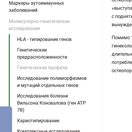
Маркеры аутоиммунных
«выступа
заболеваний
с поднят
Молекулярно-генетические
вынужден
исследования
Помимо т
HLA - типирование генов
гинеколо
Генетические
длительн
предрасположенности
потребле
Генетические профили
остеопор
Исследование полиморфизмов
и мутаций отдельных генов
Исследования болезни
Вильсона Коновалова (ген ATP
7B)
Кариотипирование
Комплексные исследования