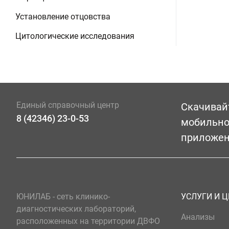
Установление отцовства
Цитологические исследования
Единый справочный центр
Скачивай
8 (42346) 23-0-53
мобильн
приложе
ЮНИЛАБ - сеть клинико-
УСЛУГИ И 
диагностических лабораторий,
Анализы
расположенных на территории ДВФО