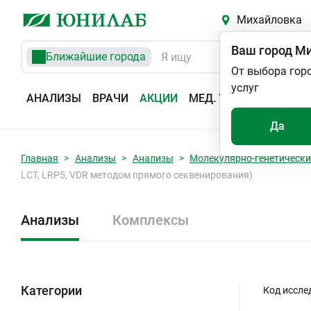
Михайловка
Ваш город
Ми
Ближайшие города
От выбора гор
услуг
АНАЛИЗЫ
ВРАЧИ
АКЦИИ
МЕД. УСЛУГИ
АДРЕС
Да
Главная
Анализы
Анализы
Молекулярно-генетически
LCT, LRP5, VDR методом прямого секвенирования)
Анализы
Комплексы
Категории
Код иссле