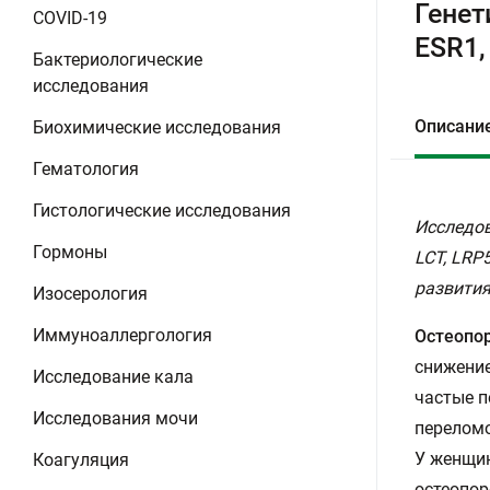
Генет
COVID-19
ESR1,
Бактериологические
исследования
Описани
Биохимические исследования
Гематология
Гистологические исследования
Исследов
Гормоны
LCT, LRP
развития
Изосерология
Иммуноаллергология
Остеопо
снижение
Исследование кала
частые п
Исследования мочи
переломо
У женщин
Коагуляция
остеопор