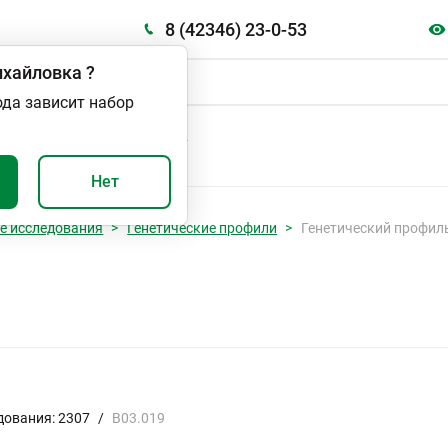
8 (42346) 23-0-53
хайловка
?
ода зависит набор
А
ВАЖНО И ПОЛЕЗНО
Нет
е исследования
Генетические профили
Генетический профиль
дования: 2307
/
B03.019