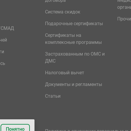
договора
Меди
орган
Система скидок
Прочи
Подарочные сертификаты
р/СМАД
Сертификаты на
чей
комплексные программы
ги
Застрахованным по ОМС и
ДМС
ись
Налоговый вычет
Документы и регламенты
Статьи
Понятно