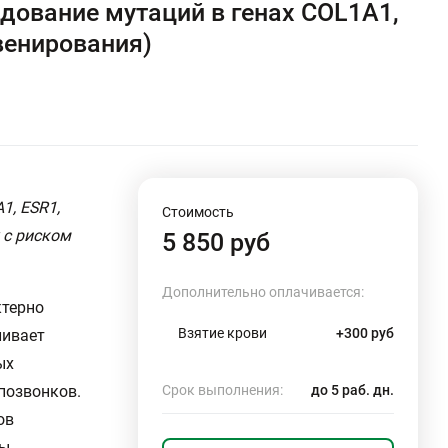
дование мутаций в генах COL1A1,
венирования)
1, ESR1,
Стоимость
 с риском
5 850 руб
Дополнительно оплачивается:
ктерно
Взятие крови
+300 руб
ливает
ых
 позвонков.
Срок выполнения:
до 5 раб. дн.
ов
ы,