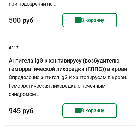
при подозрении на …
500 руб
В корзину
4217
Антитела IgG к хантавирусу (возбудителю
геморрагической лихорадки (ГЛПС)) в крови
Определение антител IgG к хантавирусам в крови.
Геморрагическая лихорадка с почечным
синдромом …
945 руб
В корзину