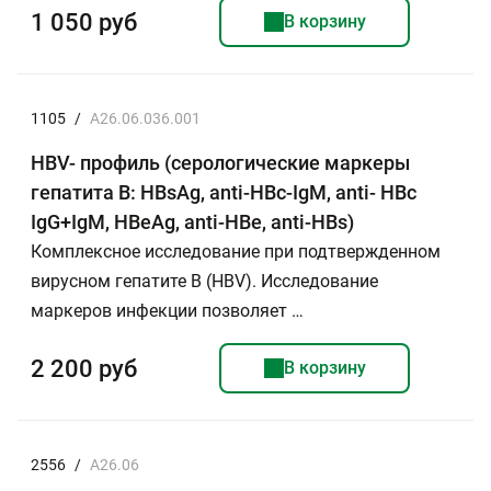
1 050 руб
В корзину
1105
/
A26.06.036.001
HBV- профиль (серологические маркеры
гепатита В: HBsAg, anti-HBc-IgM, anti- HBc
IgG+IgМ, HBeAg, anti-HBe, anti-HBs)
Комплексное исследование при подтвержденном
вирусном гепатите В (HBV). Исследование
маркеров инфекции позволяет …
2 200 руб
В корзину
2556
/
А26.06