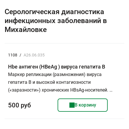
Серологическая диагностика
инфекционных заболеваний в
Михайловке
1108
/
A26.06.035
Hbe антиген (HBeAg ) вируса гепатита В
Маркер репликации (размножения) вируса
гепатита В и высокой контагиозности
(«заразности») хронических НВsAg-носителей. …
500 руб
В корзину