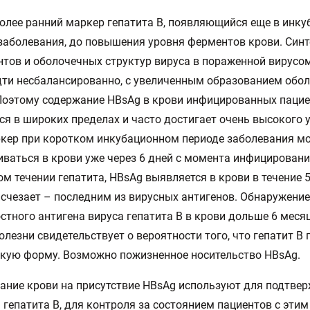
олее ранний маркер гепатита В, появляющийся еще в инк
заболевания, до повышения уровня ферментов крови. Син
тов и оболочечных структур вируса в пораженной вирусо
ти несбалансированно, с увеличенным образованием обо
Поэтому содержание HBsAg в крови инфицированных паци
ся в широких пределах и часто достигает очень высокого 
кер при коротком инкубационном периоде заболевания м
ваться в крови уже через 6 дней с момента инфицировани
ом течении гепатита, HBsAg выявляется в крови в течение 
исчезает – последним из вирусных антигенов. Обнаружение
стного антигена вируса гепатита В в крови дольше 6 меся
олезни свидетельствует о вероятности того, что гепатит В 
кую форму. Возможно пожизненное носительство HBsAg.
ание крови на присутствие HBsAg используют для подтве
 гепатита В, для контроля за состоянием пациентов с этим