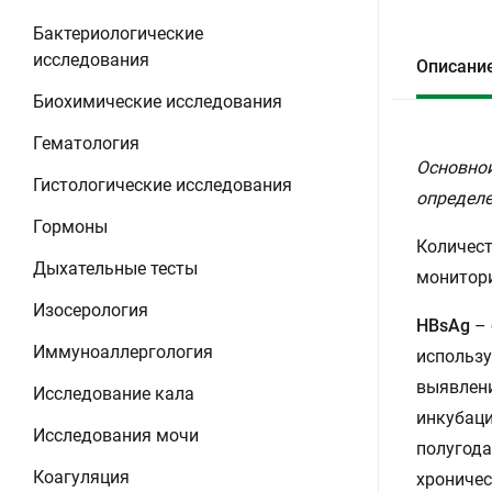
Бактериологические
исследования
Описани
Биохимические исследования
Гематология
Основной
Гистологические исследования
определе
Гормоны
Количест
Дыхательные тесты
монитори
Изосерология
HBsAg
– 
Иммуноаллергология
использу
выявлени
Исследование кала
инкубаци
Исследования мочи
полугода
Коагуляция
хроничес