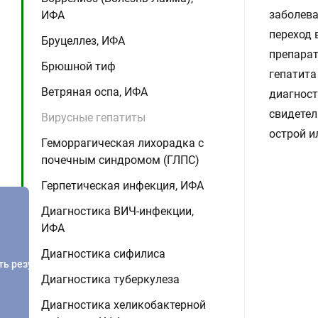
заболева
ИФА
переход 
Бруцеллез, ИФА
препарат
Брюшной тиф
гепатита
Ветряная оспа, ИФА
диагност
свидетел
Вирусные гепатиты
острой и
Геморрагическая лихорадка с
почечным синдромом (ГЛПС)
Герпетическая инфекция, ИФА
Диагностика ВИЧ-инфекции,
ИФА
Диагностика сифилиса
ть результатов
Диагностика туберкулеза
Диагностика хеликобактерной