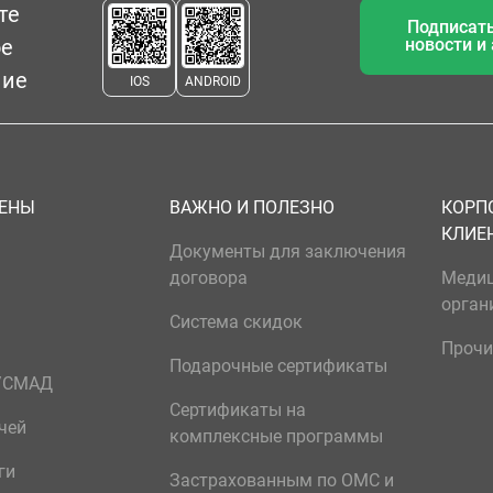
те
Подписать
ое
новости и
ние
IOS
ANDROID
ЦЕНЫ
ВАЖНО И ПОЛЕЗНО
КОРП
КЛИЕ
Документы для заключения
договора
Меди
орган
Система скидок
Прочи
Подарочные сертификаты
р/СМАД
Сертификаты на
чей
комплексные программы
ги
Застрахованным по ОМС и