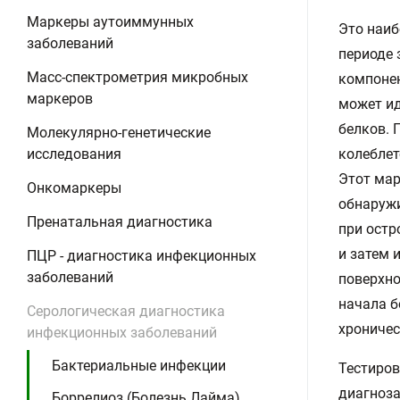
Маркеры аутоиммунных
Это наиб
заболеваний
периоде 
Масс-спектрометрия микробных
компонен
маркеров
может ид
белков. 
Молекулярно-генетические
исследования
колеблет
Этот мар
Онкомаркеры
обнаружи
Пренатальная диагностика
при остр
и затем 
ПЦР - диагностика инфекционных
заболеваний
поверхно
начала б
Серологическая диагностика
хроничес
инфекционных заболеваний
Бактериальные инфекции
Тестиров
диагноза
Боррелиоз (Болезнь Лайма),