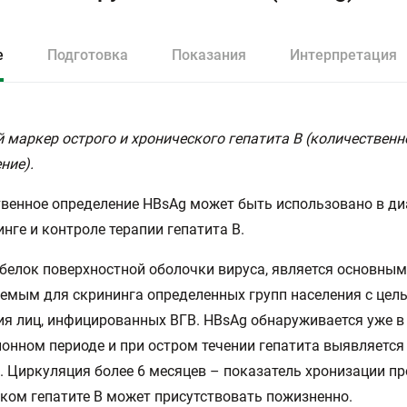
е
Подготовка
Показания
Интерпретация
 маркер острого и хронического гепатита В (количественн
ние).
венное определение HBsAg может быть использовано в ди
нге и контроле терапии гепатита В.
белок поверхностной оболочки вируса, является основны
емым для скрининга определенных групп населения с цел
я лиц, инфицированных ВГВ. HBsAg обнаруживается уже в
онном периоде и при остром течении гепатита выявляется 
. Циркуляция более 6 месяцев – показатель хронизации пр
ком гепатите В может присутствовать пожизненно.