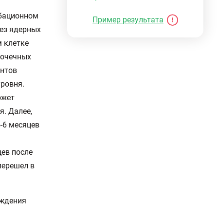
убационном
Пример результата
тез ядерных
м клетке
лочечных
ентов
уровня.
ожет
я. Далее,
5-6 месяцев
цев после
перешел в
рждения