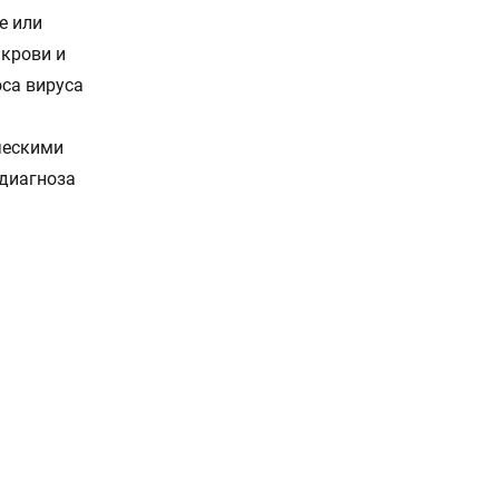
е или
 крови и
оса вируса
ческими
 диагноза