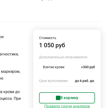
ое
Стоимость
1 050 руб
агностике,
Дополнительно оплачивается:
Взятие крови
+300 руб
м маркером,
ью
Срок выполнения:
до 6 раб. дн.
в крови до
В корзину
оцесса. При
Правила сдачи анализов