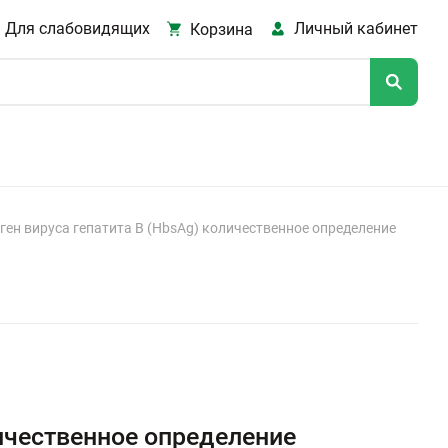
Для слабовидящих
Личный кабинет
Корзина
ген вируса гепатита В (HbsAg) количественное определение
личественное определение