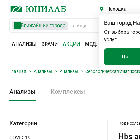
Находка
Ваш город
На
Ближайшие города
От выбора гор
услуг
АНАЛИЗЫ
ВРАЧИ
АКЦИИ
МЕД. УСЛУГИ
АДРЕС
Да
Главная
Анализы
Анализы
Серологическая диагност
Анализы
Комплексы
Категории
Код иссле
Hbs а
COVID-19