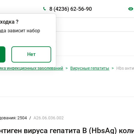
8 (4236) 62-56-90
ходка
?
ода зависит набор
А
ВАЖНО И ПОЛЕЗНО
Нет
ика инфекционных заболеваний
Вирусные гепатиты
Hbs анти
дования: 2504
/
A26.06.036.002
нтиген вируса гепатита В (HbsAg) ко