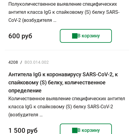
Полуколичественное выявление специфических
антител класса IgG к спайковому (S) белку SARS-
CoV-2 (возбудителя …
600 руб
В корзину
4208
/
B03.014.002
Антитела IgG к коронавирусу SARS-CoV-2, к
спайковому (S) белку, количественное
определение
Количественное выявление специфических антител
класса IgG к спайковому (S) белку SARS-CoV-2
(возбудителя …
1 500 руб
В корзину