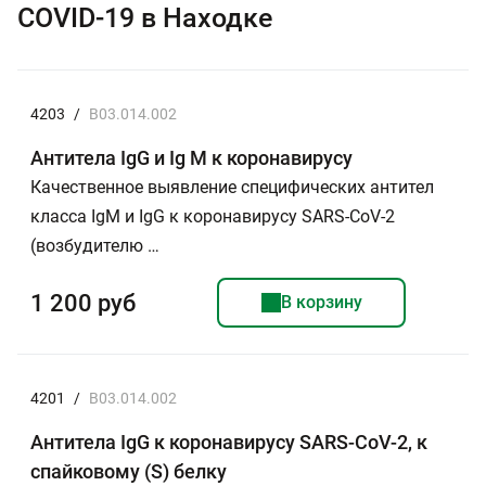
COVID-19 в Находке
4203
/
B03.014.002
Антитела IgG и Ig M к коронавирусу
Качественное выявление специфических антител
класса IgМ и IgG к коронавирусу SARS-CoV-2
(возбудителю …
1 200 руб
В корзину
4201
/
B03.014.002
Антитела IgG к коронавирусу SARS-CoV-2, к
спайковому (S) белку