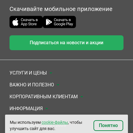
Скачивайте мобильное приложение
Подписаться на новости и акции
УСЛУГИ И ЦЕНЫ
Анализы
ВАЖНО И ПОЛЕЗНО
Комплексы
Документы для заключения договора
КОРПОРАТИВНЫМ КЛИЕНТАМ
УЗИ
Система скидок
Медицинским организациям
ИНФОРМАЦИЯ
ЭКГ/Холтер/СМАД
Подарочные сертификаты
Прочим организациям
О Компании
Мы используем
cookie-файлы
, чтобы
© «ЮНИЛАБ», 2003 - 2026
Понятно
улучшить сайт для вас.
Приемы врачей
Сертификаты на комплексные программы
Контакты