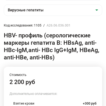
Код исследования: 1105
/
A26.06.036.001
HBV- профиль (серологические
маркеры гепатита В: HBsAg, anti-
HBc-IgM,anti- HBc IgG+IgМ, HBeAg,
anti-HBe, anti-HBs)
Стоимость
2 200 руб
Дополнительно оплачивается:
Взятие крови
+300 руб