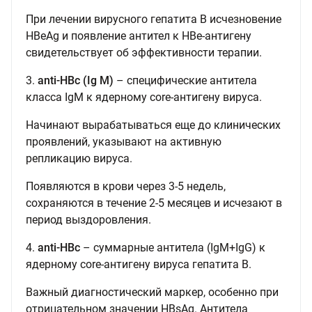
При лечении вирусного гепатита В исчезновение
HBeAg и появление антител к HBe-антигену
свидетельствует об эффективности терапии.
3.
anti-HBc
(Ig M)
– специфические антитела
класса IgМ к ядерному core-антигену вируса.
Начинают вырабатываться еще до клинических
проявлений, указывают на активную
репликацию вируса.
Появляются в крови через 3-5 недель,
сохраняются в течение 2-5 месяцев и исчезают в
период выздоровления.
4.
anti-HBc
– суммарные антитела (IgM+IgG) к
ядерному core-антигену вируса гепатита В.
Важный диагностический маркер, особенно при
отрицательном значении HBsAg. Антитела