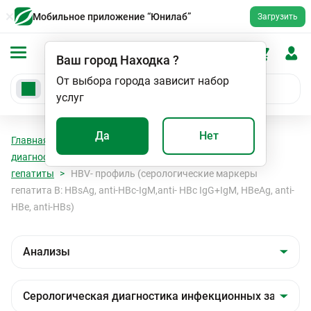
Мобильное приложение “Юнилаб”
Загрузить
Ваш город
Находка
?
От выбора города зависит набор
услуг
Да
Нет
Главная
Анализы
Анализы
Серологическая
диагностика инфекционных заболеваний
Вирусные
гепатиты
HBV- профиль (серологические маркеры
гепатита В: HBsAg, anti-HBc-IgM,anti- HBc IgG+IgМ, HBeAg, anti-
HBe, anti-HBs)