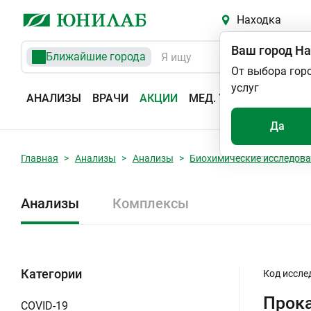
Находка
Ваш город
На
Ближайшие города
От выбора гор
услуг
АНАЛИЗЫ
ВРАЧИ
АКЦИИ
МЕД. УСЛУГИ
АДРЕС
Да
Главная
Анализы
Анализы
Биохимические исследов
Анализы
Комплексы
Категории
Код иссле
Прок
COVID-19