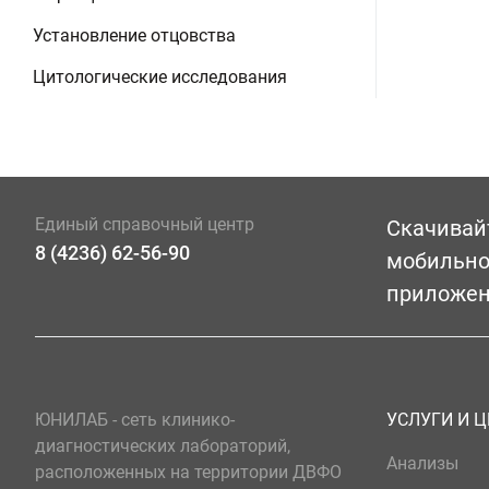
Установление отцовства
Цитологические исследования
Единый справочный центр
Скачивай
8 (4236) 62-56-90
мобильн
приложе
ЮНИЛАБ - сеть клинико-
УСЛУГИ И 
диагностических лабораторий,
Анализы
расположенных на территории ДВФО