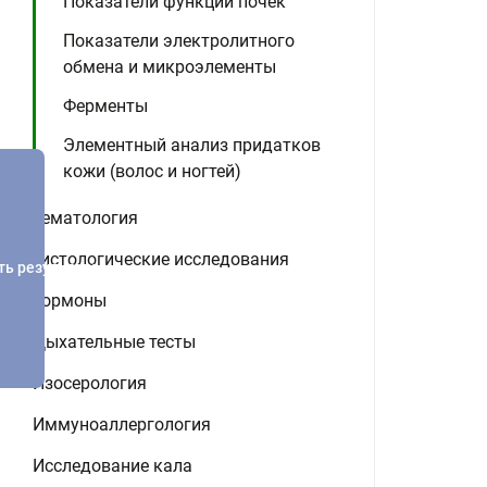
Показатели функции почек
Показатели электролитного
обмена и микроэлементы
Ферменты
Элементный анализ придатков
кожи (волос и ногтей)
Гематология
Гистологические исследования
ть результатов
Гормоны
Дыхательные тесты
Изосерология
Иммуноаллергология
Исследование кала