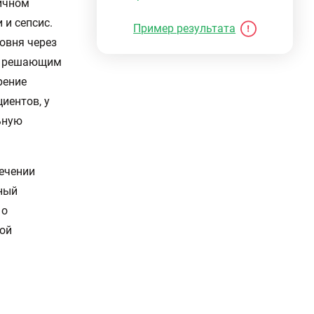
ичном
 и сепсис.
Пример результата
овня через
но решающим
рение
иентов, у
ьную
ечении
ный
 о
ной