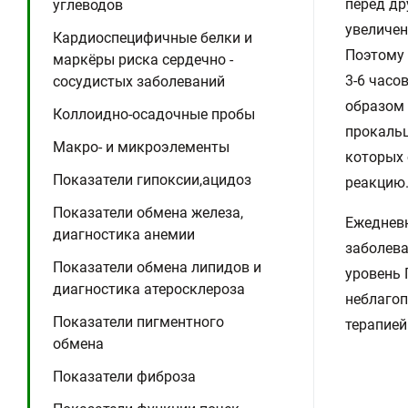
перед др
углеводов
увеличен
Кардиоспецифичные белки и
Поэтому 
маркёры риска сердечно -
3-6 часо
сосудистых заболеваний
образом 
Коллоидно-осадочные пробы
прокальц
Макро- и микроэлементы
которых 
Показатели гипоксии,ацидоз
реакцию
Показатели обмена железа,
Ежедневн
диагностика анемии
заболева
Показатели обмена липидов и
уровень 
диагностика атеросклероза
неблагоп
Показатели пигментного
терапией
обмена
Показатели фиброза