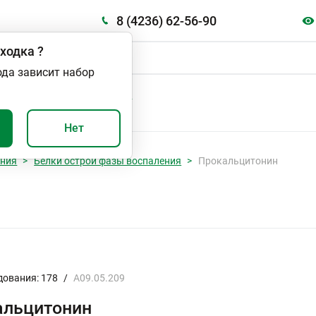
8 (4236) 62-56-90
ходка
?
ода зависит набор
А
ВАЖНО И ПОЛЕЗНО
Нет
ания
Белки острой фазы воспаления
Прокальцитонин
дования: 178
/
A09.05.209
альцитонин