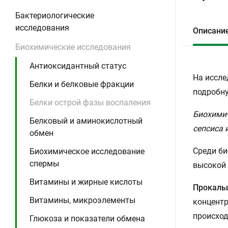
Бактериологические
исследования
Описани
Биохимические исследования
Антиоксидантный статус
На иссле
Белки и белковые фракции
подробну
Белки острой фазы воспаления
Биохимич
Белковый и аминокислотный
сепсиса 
обмен
Среди би
Биохимическое исследование
спермы
высокой 
Витамины и жирные кислоты
Прокаль
Витамины, микроэлементы
концентр
происход
Глюкоза и показатели обмена