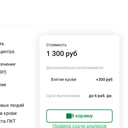
а,
Стоимость
центра.
1 300 руб
течения
Дополнительно оплачивается:
ВР).
Взятие крови
+300 руб
лее
Срок выполнения:
до 6 раб. дн.
овых людей
в крови
В корзину
ств ПКТ
Правила сдачи анализов