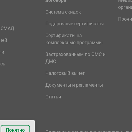
договора
Меди
орган
Система скидок
Прочи
Подарочные сертификаты
р/СМАД
Сертификаты на
чей
комплексные программы
ги
Застрахованным по ОМС и
ДМС
ись
Налоговый вычет
Документы и регламенты
Статьи
Понятно