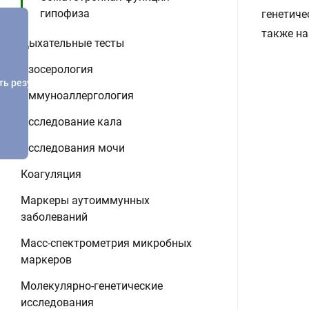
гипофиза
генетиче
также на
Дыхательные тесты
Изосерология
ть результатов
Иммуноаллергология
Исследование кала
Исследования мочи
Коагуляция
Маркеры аутоиммунных
заболеваний
Масс-спектрометрия микробных
маркеров
Молекулярно-генетические
исследования