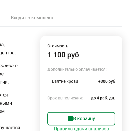
Входит в комплекс
а,
Стоимость
центра.
1 100 руб
тонина в
Дополнительно оплачивается:
же
Взятие крови
+300 руб
гии.
ются
Срок выполнения:
до 4 раб. дн.
чными
ом
В корзину
зрушается
Правила сдачи анализов