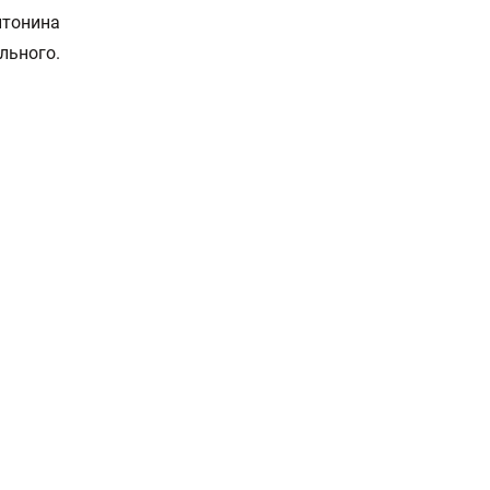
итонина
льного.