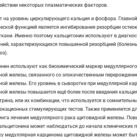
ействии некоторых плазматических факторов.
т на уровень циркулирующего кальция и фосфора. Главной
еской функцией является ингибирования резорбции остео
ткани. Именно поэтому кальцитонин используют в диагнос
ний, характеризующихся повышенной резорбцией (болезнь
оз).
нин используют как биохимический маркер медуллярного
ой железы, связанного со злокачественным перерождени
ой железы. Его уровень в сыворотке при медуллярной ка
ой железы повышается ещё более после введения кальци
трина, или их комбинации, что используется в сомнительн
окационных стимулирующих тестов. Также применяется д
инга лечения медуллярного рака щитовидной железы. По
альцитонина может наблюдаться до начала клинических п
ку медуллярная карцинома щитовидной железы может бы