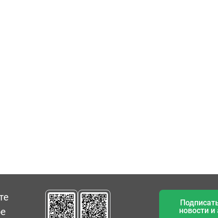
те
Подписать
ое
новости и