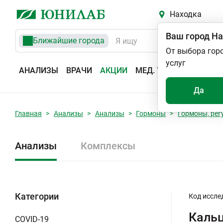
Находка
Ваш город
На
Ближайшие города
От выбора гор
услуг
АНАЛИЗЫ
ВРАЧИ
АКЦИИ
МЕД. УСЛУГИ
АДРЕС
Да
Главная
Анализы
Анализы
Гормоны
Гормоны, рег
Анализы
Комплексы
Категории
Код иссле
Каль
COVID-19