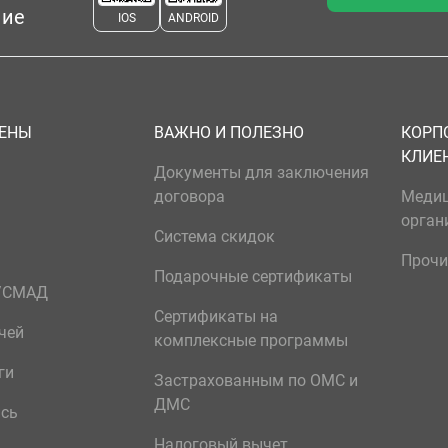
ние
IOS
ANDROID
ЦЕНЫ
ВАЖНО И ПОЛЕЗНО
КОРП
КЛИЕ
Документы для заключения
договора
Меди
орган
Система скидок
Прочи
Подарочные сертификаты
р/СМАД
Сертификаты на
чей
комплексные программы
ги
Застрахованным по ОМС и
ДМС
ись
Налоговый вычет