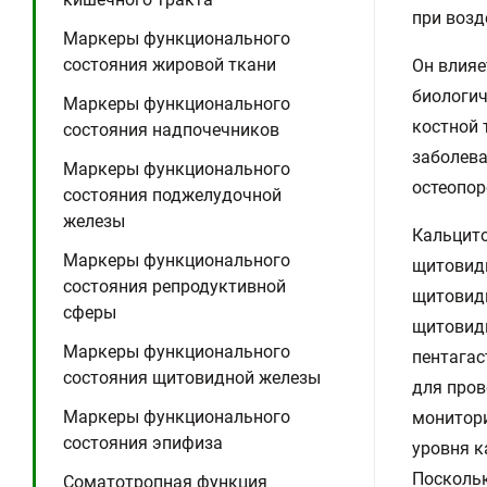
при возд
Маркеры функционального
состояния жировой ткани
Он влияе
биологич
Маркеры функционального
костной 
состояния надпочечников
заболева
Маркеры функционального
остеопор
состояния поджелудочной
железы
Кальцито
Маркеры функционального
щитовидн
состояния репродуктивной
щитовидн
сферы
щитовидн
Маркеры функционального
пентагас
состояния щитовидной железы
для пров
Маркеры функционального
монитор
состояния эпифиза
уровня к
Посколь
Соматотропная функция