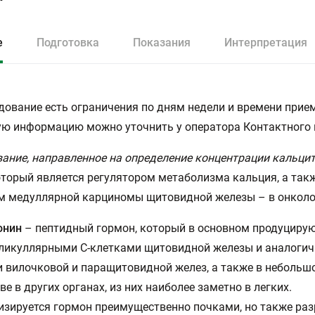
е
Подготовка
Показания
Интерпретация
дование есть ограничения по дням недели и времени прием
ю информацию можно уточнить у оператора Контактного 
ание, направленное на определение концентрации кальци
который является регулятором метаболизма кальция, а так
м медуллярной карциномы щитовидной железы – в онколо
онин
– пептидный гормон, который в основном продуциру
ликуллярными С-клетками щитовидной железы и аналоги
 вилочковой и паращитовидной желез, а также в небольш
ве в других органах, из них наиболее заметно в легких.
зируется гормон преимущественно почками, но также ра