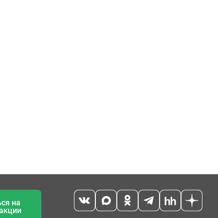
ся на
 акции