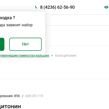
8 (4236) 62-56-90
ходка
?
ода зависит набор
А
ВАЖНО И ПОЛЕЗНО
Нет
улирующие гомеостаз кальция
Кальцитонин
дования: 856
/
A09.05.119
цитонин