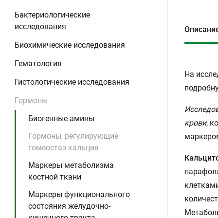
Бактериологические
исследования
Описани
Биохимические исследования
Гематология
На иссле
Гистологические исследования
подробну
Гормоны
Исследов
Биогенные амины
крови
, 
Гормоны, регулирующие
маркеро
гомеостаз кальция
Кальцит
Маркеры метаболизма
парафол
костной ткани
клетками
Маркеры функционального
количест
состояния желудочно-
Метаболи
кишечного тракта