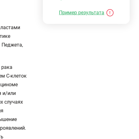
Пример результата
кластами
тике
 Педжета,
 рака
ем С-клеток
рциноме
я и/или
ых случаях
ля
вышение
роявлений.
ть