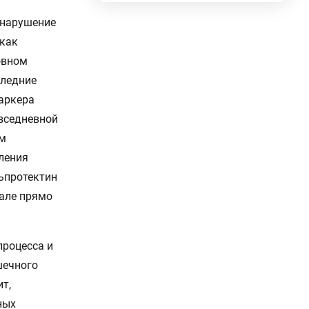
 нарушение
 как
овном
следние
аркера
вседневной
ам
ления
ьпротектин
кале прямо
процесса и
шечного
т,
ных