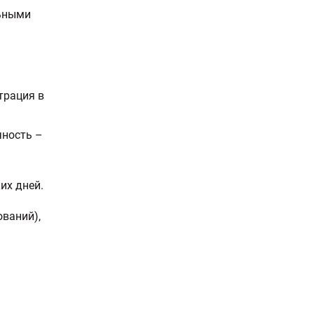
льными
трация в
чность –
их дней.
ований),