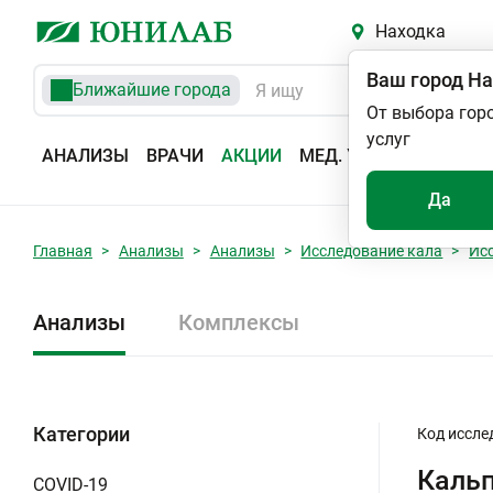
Находка
Ваш город
На
Ближайшие города
От выбора гор
услуг
АНАЛИЗЫ
ВРАЧИ
АКЦИИ
МЕД. УСЛУГИ
АДРЕС
Да
Главная
Анализы
Анализы
Исследование кала
Ис
Анализы
Комплексы
Категории
Код иссле
Каль
COVID-19