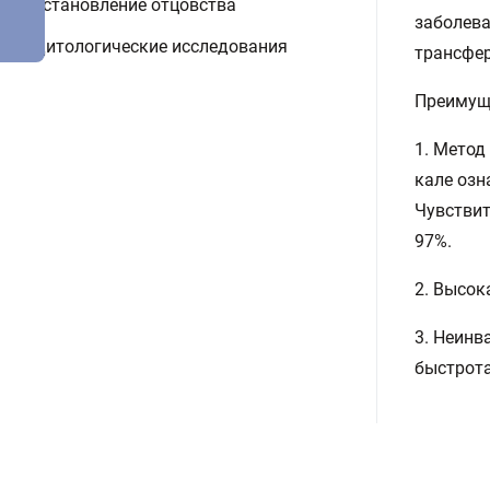
Установление отцовства
заболева
Цитологические исследования
трансфер
Преимущ
1. Метод
кале озн
Чувствит
97%.
2. Высок
3. Неинв
быстрота