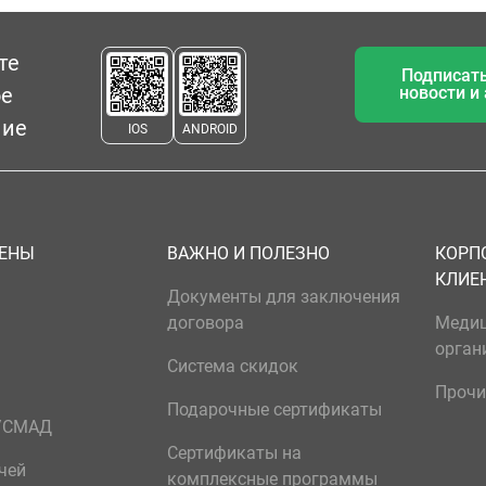
те
Подписать
ое
новости и
ние
IOS
ANDROID
ЦЕНЫ
ВАЖНО И ПОЛЕЗНО
КОРП
КЛИЕ
Документы для заключения
договора
Меди
орган
Система скидок
Прочи
Подарочные сертификаты
р/СМАД
Сертификаты на
чей
комплексные программы