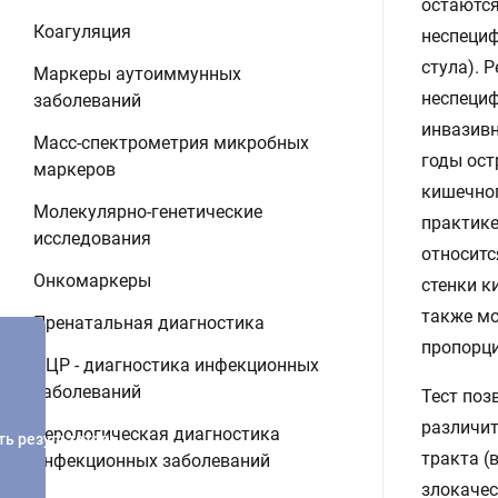
остаются
Коагуляция
неспециф
стула). 
Маркеры аутоиммунных
неспециф
заболеваний
инвазивн
Масс-спектрометрия микробных
годы ост
маркеров
кишечног
Молекулярно-генетические
практике
исследования
относитс
Онкомаркеры
стенки к
также мо
Пренатальная диагностика
пропорци
ПЦР - диагностика инфекционных
заболеваний
Тест поз
различит
Серологическая диагностика
ть результатов
тракта (
инфекционных заболеваний
злокачес