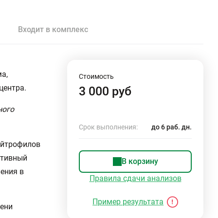
Входит в комплекс
а,
Стоимость
центра.
3 000 руб
ного
Срок выполнения:
до 6 раб. дн.
ейтрофилов
ктивный
В корзину
ения в
Правила сдачи анализов
Пример результата
мени