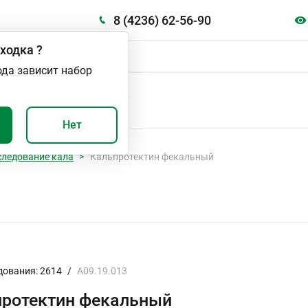
8 (4236) 62-56-90
ходка
?
ода зависит набор
А
ВАЖНО И ПОЛЕЗНО
Нет
следование кала
Кальпротектин фекальный
дования: 2614
/
A09.19.013
протектин фекальный