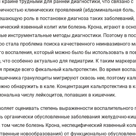
 крайне трудными для ранней диагностики, что связано с
ичностью клинических проявлений (абдоминальная боль,
Решающую роль в постановке диагноза таких заболеваний,
ический язвенный колит или болезнь Крона, играют в осн
ые инструментальные методы диагностики. Поэтому в по
ро стала проблема поиска качественного неинвазивного м
о воспаления, который можно было бы использовать в по
, что особенно актуально для педиатрии. К таким маркер
я прежде всего фекальный кальпротектин. Во время воспа
ишечника гранулоциты мигрируют сквозь нее, поэтому кал
жно обнаружить в кале. Концентрация кальпротектина в 
ональна числу лейкоцитов, попавших в кишечник.
воляет оценивать степень выраженности воспалительного 
ь органически обусловленные заболевания желудочно-ки
в том числе болезнь Крона, неспецифический язвенный коли
твенные новообразования) от функционально обусловлен