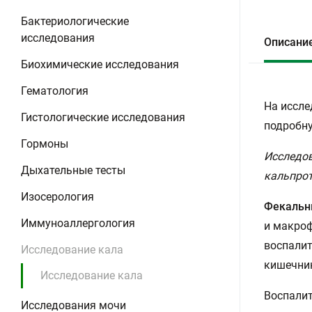
Бактериологические
исследования
Описани
Биохимические исследования
Гематология
На иссле
Гистологические исследования
подробну
Гормоны
Исследов
Дыхательные тесты
кальпрот
Изосерология
Фекальн
Иммуноаллергология
и макроф
воспалит
Исследование кала
кишечни
Исследование кала
Воспалит
Исследования мочи