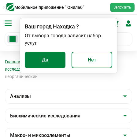
Мобильное приложение “Юнилаб”
Загрузить
Ваш город
Находка
?
От выбора города зависит набор
услуг
Да
Нет
Главная
Анализы
Анализы
Биохимические
исследования
Макро- и микроэлементы
Фосфор
неорганический