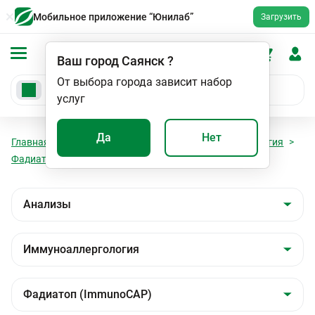
Мобильное приложение “Юнилаб”
Загрузить
Ваш город
Саянск
?
От выбора города зависит набор
услуг
Да
Нет
Главная
Анализы
Анализы
Иммуноаллергология
Фадиатоп (ImmunoCAP)
Фадиатоп IgE (ImmunoCAP)