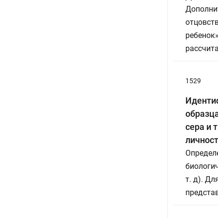
Дополнит
отцовств
ребенок»
рассчит
1529
Идентиф
образца
сера и 
личност
Определ
биологич
т. д). Д
предста