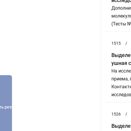
исследо
Дополнит
молекул
(Тесты 
1515
/
Выделен
ушная с
На иссле
приема,
Контактн
исследо
ть результатов
1526
/
Выделен