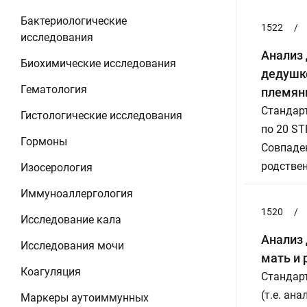
Бактериологические
1522
/
исследования
Анализ 
Биохимические исследования
дедушко
Гематология
племян
Стандарт
Гистологические исследования
по 20 ST
Гормоны
Совпаден
родствен
Изосерология
Иммуноаллергология
1520
/
Исследование кала
Анализ 
Исследования мочи
мать и 
Коагуляция
Стандарт
(т.е. ан
Маркеры аутоиммунных