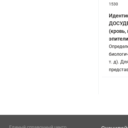
1530
Иденти
ДОСУДЕ
(кровь,
эпители
Определ
биологич
т. д). Д
предста
Единый справочный центр