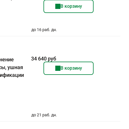
В корзину
до 16 раб. дн.
34 640 руб
внение
сы, ушная
В корзину
нтификации
до 21 раб. дн.