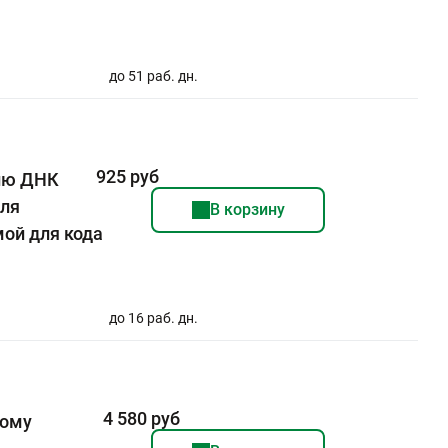
до 51 раб. дн.
925 руб
лю ДНК
для
В корзину
мой для кода
до 16 раб. дн.
4 580 руб
кому