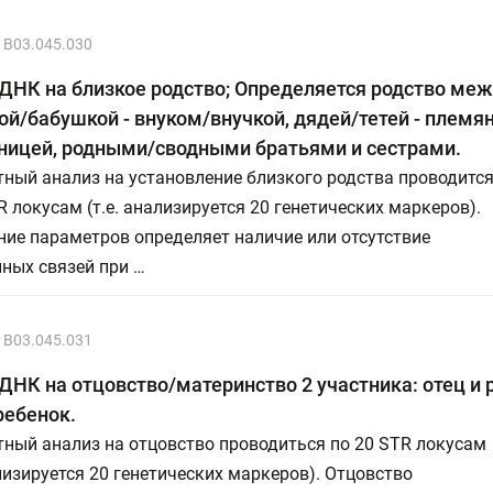
B03.045.030
ДНК на близкое родство; Определяется родство ме
й/бабушкой - внуком/внучкой, дядей/тетей - племя
ницей, родными/сводными братьями и сестрами.
ный анализ на установление близкого родства проводитс
R локусам (т.е. анализируется 20 генетических маркеров).
ие параметров определяет наличие или отсутствие
ных связей при …
B03.045.031
ДНК на отцовство/материнство 2 участника: отец и 
ребенок.
ный анализ на отцовство проводиться по 20 STR локусам
ализируется 20 генетических маркеров). Отцовство