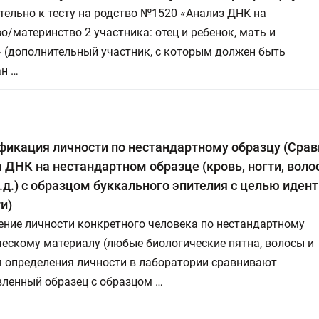
ельно к тесту на родство №1520 «Анализ ДНК на
о/материнство 2 участника: отец и ребенок, мать и
 (дополнительный участник, с которым должен быть
ан …
икация личности по нестандартному образцу (Сра
 ДНК на нестандартном образце (кровь, ногти, воло
т.д.) с образцом буккального эпителия с целью иде
и)
ение личности конкретного человека по нестандартному
ескому материалу (любые биологические пятна, волосы и
ля определения личности в лаборатории сравнивают
вленный образец с образцом …