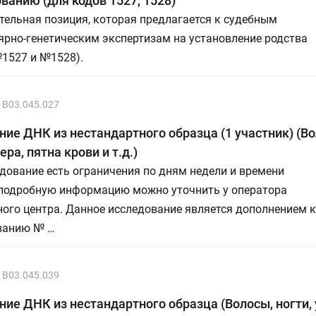
ванию (для кодов 1527, 1528)
ельная позиция, которая предлагается к судебным
ярно-генетическим экспертизам на установление родства
№1527 и №1528).
B03.045.027
ие ДНК из нестандартного образца (1 участник) (Во
ера, пятна крови и т.д.)
дование есть ограничения по дням недели и времени
 подробную информацию можно уточнить у оператора
ого центра. Данное исследование является дополнением к
ванию № …
B03.045.039
ие ДНК из нестандартного образца (Волосы, ногти, 