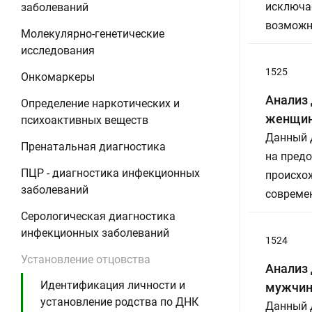
исключае
заболеваний
возможно
Молекулярно-генетические
исследования
1525
Онкомаркеры
Анализ 
Определение наркотических и
женщин
психоактивных веществ
Данный Д
Пренатальная диагностика
на предо
ПЦР - диагностика инфекционных
происхо
заболеваний
совреме
Серологическая диагностика
инфекционных заболеваний
1524
Установление отцовства
Анализ 
Идентификация личности и
мужчин
установление родства по ДНК
Данный Д