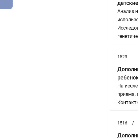
детские 
Анализ н
использ
Исследов
генетиче
1523
Дополни
ребенок
На иссле
приема,
Контактн
1516
/
Дополни