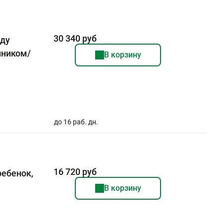
30 340 руб
жду
нником/
В корзину
я
до 16 раб. дн.
16 720 руб
ребенок,
В корзину