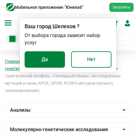
Мобильное приложение “Юнилаб”
Загрузить
Ваш город
Шелехов
?
От выбора города зависит набор
услуг
Да
Нет
Главная
Анализы
Анализы
Молекулярно-
генетические исследования
Генетические профили
Генетический профиль «Липидный обмен» (исследование
мутаций в генах APOE, APOB, PCSK9 методом прямого
секвенирования)