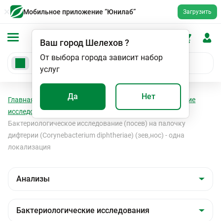
Мобильное приложение “Юнилаб”
Загрузить
Ваш город
Шелехов
?
От выбора города зависит набор
услуг
Да
Нет
Главная
Анализы
Анализы
Бактериологические
исследования
Бактериологические исследования
Бактериологическое исследование (посев) на палочку
дифтерии (Corynebacterium diphtheriae) (зев,нос) - одна
локализация