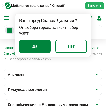
Мобильное приложение “Юнилаб”
Загрузить
Ваш город
Спасск-Дальний
?
От выбора города зависит набор
услуг
Да
Нет
Главная
Анализы
Анализы
Иммуноаллергология
Специфические Ig E к пищевым аллергенам
Специфические
Ig E к аллергенам глютена (f79)