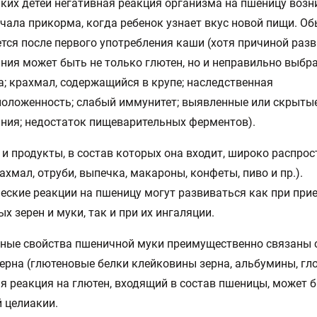
ких детей негативная реакция организма на пшеницу возн
чала прикорма, когда ребенок узнает вкус новой пищи. О
тся после первого употребления каши (хотя причиной раз
ния может быть не только глютен, но и неправильно выбр
; крахмал, содержащийся в крупе; наследственная
оложенность; слабый иммунитет; выявленные или скрыты
ния; недостаток пищеварительных ферментов).
и продукты, в состав которых она входит, широко распро
рахмал, отруби, выпечка, макароны, конфеты, пиво и пр.).
еские реакции на пшеницу могут развиваться как при при
х зерен и муки, так и при их ингаляции.
ные свойства пшеничной муки преимущественно связаны 
ерна (глютеновые белки клейковины зерна, альбумины, гл
 реакция на глютен, входящий в состав пшеницы, может 
 целиакии.