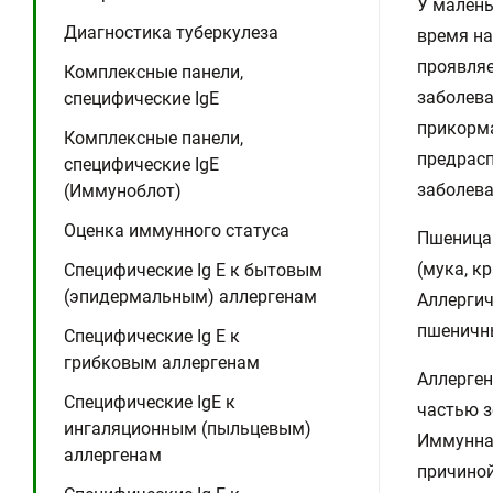
У малень
Диагностика туберкулеза
время на
проявляе
Комплексные панели,
заболева
специфические IgE
прикорма
Комплексные панели,
предрасп
специфические IgE
заболева
(Иммуноблот)
Оценка иммунного статуса
Пшеница 
(мука, к
Специфические Ig E к бытовым
(эпидермальным) аллергенам
Аллергич
пшеничны
Специфические Ig E к
грибковым аллергенам
Аллерген
Специфические IgE к
частью з
ингаляционным (пыльцевым)
Иммунная
аллергенам
причиной