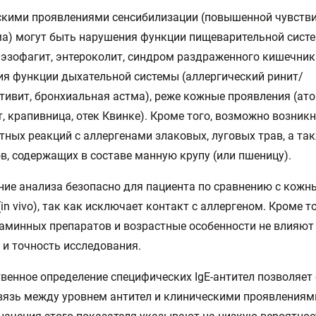
кими проявлениями сенсибилизации (повышенной чувств
а) могут быть нарушения функции пищеварительной сист
, эзофагит, энтероколит, синдром раздраженного кишечника
я функции дыхательной системы (аллергический ринит/
ивит, бронхиальная астма), реже кожные проявления (ат
, крапивница, отек Квинке). Кроме того, возможно возник
тных реакций с аллергенами злаковых, луговых трав, а та
в, содержащих в составе манную крупу (или пшеницу).
ие анализа безопасно для пациента по сравнению с кож
(in vivo), так как исключает контакт с аллергеном. Кроме т
аминных препаратов и возрастные особенности не влияют
 и точность исследования.
венное определение специфических IgE-антител позволяет
язь между уровнем антител и клиническими проявлениями