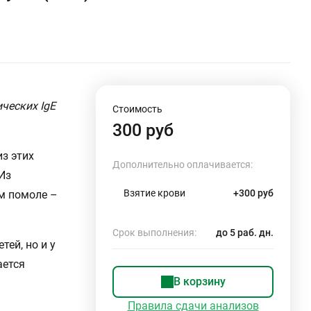
ческих IgE
Стоимость
300 руб
з этих
Дополнительно оплачивается:
Из
Взятие крови
+300 руб
м помоле –
Срок выполнения:
до 5 раб. дн.
тей, но и у
ается
В корзину
Правила сдачи анализов