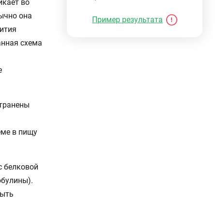
икает во
бычно она
Пример результата
вития
анная схема
е
странены
еме в пищу
с белковой
обулины).
быть