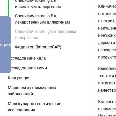
Специфические Ig E к
Клиничес
инсектным аллергенам
организм
Специфические Ig E к
(гастрит
лекарственным аллергенам
нарушени
Специфические Ig E к пищевым
конъюнкт
аллергенам
дерматит
ть результатов
Фадиатоп (ImmunoCAP)
перекрес
продукто
Исследование кала
Исследования мочи
Выполнен
тестами 
Коагуляция
антигист
Маркеры аутоиммунных
качество
заболеваний
Количест
Молекулярно-генетические
взаимосв
исследования