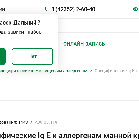
8 (42352) 2-60-40
ий
асск-Дальний
?
ода зависит набор
А
ВАЖНО И ПОЛЕЗНО
ОНЛАЙН-ЗАПИСЬ
Нет
Специфические Ig E к пищевым аллергенам
Специфические Ig E к
дования: 1443
/
A09.05.118
фические Ig E к аллергенам манной к