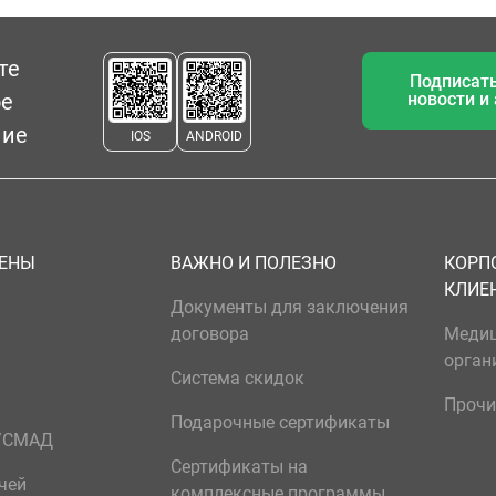
те
Подписать
ое
новости и
ние
IOS
ANDROID
ЦЕНЫ
ВАЖНО И ПОЛЕЗНО
КОРП
КЛИЕ
Документы для заключения
договора
Меди
орган
Система скидок
Прочи
Подарочные сертификаты
р/СМАД
Сертификаты на
чей
комплексные программы