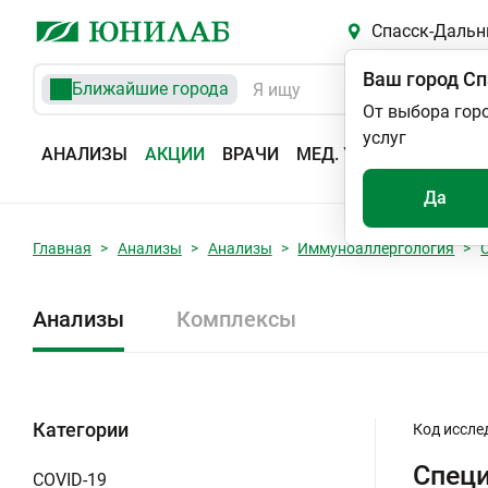
Спасск-Дальн
Ваш город
Сп
Ближайшие города
От выбора гор
услуг
АНАЛИЗЫ
АКЦИИ
ВРАЧИ
МЕД. УСЛУГИ
АДРЕС
Да
Главная
Анализы
Анализы
Иммуноаллергология
Анализы
Комплексы
Категории
Код иссле
Специ
COVID-19