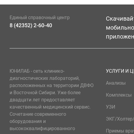
Единый справочный центр
Скачивай
8 (42352) 2-60-40
мобильн
приложе
ЮНИЛАБ - сеть клинико-
УСЛУГИ И 
диагностических лабораторий,
Анализы
расположенных на территории ДВФО
и Восточной Сибири. Уже более
Комплексы
двадцати лет предоставляет
качественный медицинский сервис.
УЗИ
Сочетание современного
ЭКГ/Холте
оборудования и
высококвалифицированного
Приемы вра