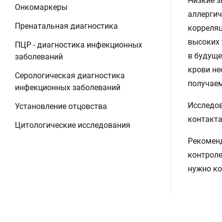
Низкие з
Онкомаркеры
аллергич
Пренатальная диагностика
корреляц
высоких 
ПЦР - диагностика инфекционных
в будуще
заболеваний
крови не
Серологическая диагностика
получаем
инфекционных заболеваний
Исследов
Установление отцовства
контакта
Цитологические исследования
Рекоменд
контроле
нужно ко