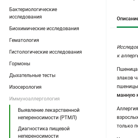
Бактериологические
исследования
Описани
Биохимические исследования
Гематология
Исследов
Гистологические исследования
к аллерг
Гормоны
Пшеница 
Дыхательные тесты
злаков ч
пшеницы 
Изосерология
манную к
Иммуноаллергология
Аллергия
Выявление лекарственной
взрослых
непереносимости (РТМЛ)
только п
Диагностика пищевой
непереносимости