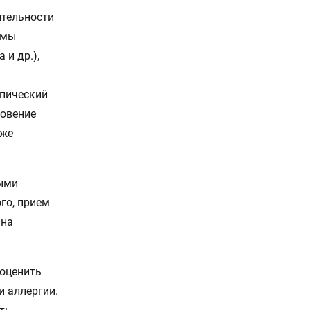
ительности
емы
 и др.),
опический
новение
кже
ными
ого, прием
 на
 оценить
 аллергии.