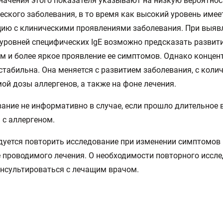
начения этого показателя указывают на низкую вероятнос
еского заболевания, в то время как высокий уровень име
ию с клиническими проявлениями заболевания. При выяв
уровней специфических IgE возможно предсказать развит
м и более яркое проявление ее симптомов. Однако концент
стабильна. Она меняется с развитием заболевания, с коли
ой дозы аллергенов, а также на фоне лечения.
ание не информативно в случае, если прошло длительное 
 с аллергеном.
уется повторить исследование при изменении симптомов 
 проводимого лечения. О необходимости повторного иссл
нсультироваться с лечащим врачом.