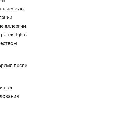
ть
ет высокую
лении
ие аллергии
рация IgE в
чеством
время после
и при
едования