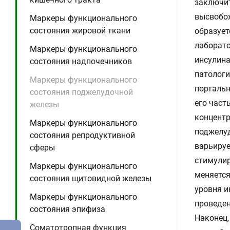
заключит
высвобож
Маркеры функционального
состояния жировой ткани
образует
лаборато
Маркеры функционального
инсулина
состояния надпочечников
патологи
Маркеры функционального
портальн
состояния поджелудочной
его част
железы
концентр
Маркеры функционального
поджелуд
состояния репродуктивной
варьируе
сферы
стимулир
Маркеры функционального
меняется
состояния щитовидной железы
уровня и
Маркеры функционального
проведен
состояния эпифиза
Наконец,
Соматотропная функция