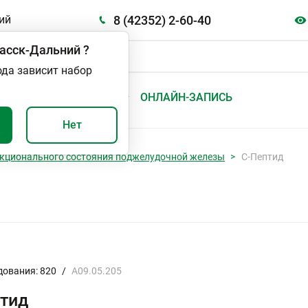
8 (42352) 2-60-40
ий
асск-Дальний
?
ода зависит набор
А
ВАЖНО И ПОЛЕЗНО
ОНЛАЙН-ЗАПИСЬ
Нет
кционального состояния поджелудочной железы
С-Пептид
дования: 820
/
A09.05.205
птид