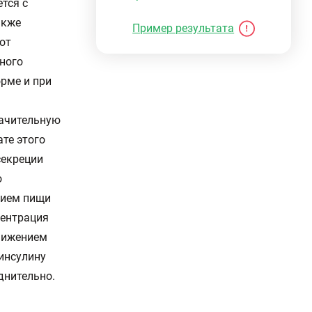
тся с
акже
Пример результата
тот
ного
орме и при
начительную
ате этого
секреции
о
рием пищи
центрация
нижением
 инсулину
днительно.