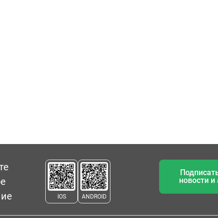
те
Подписать
ое
новости и
ние
IOS
ANDROID