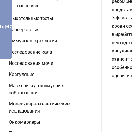
рекомбин
гипофиза
представ
"эффекту
Дыхательные тесты
крови со
ть результатов
Изосерология
вырабаты
Иммуноаллергология
пептида 
инсулина
Исследование кала
зависит 
Исследования мочи
особенно
Коагуляция
оценить 
Маркеры аутоиммунных
заболеваний
Молекулярно-генетические
исследования
Онкомаркеры