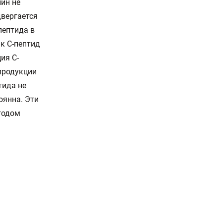
ин не
двергается
пептида в
ак С-пептид
ия С-
продукции
тида не
оянна. Эти
тодом