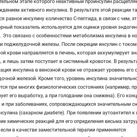
ельном этапе которого неактивный проинсулин расщепляе
дением активного инсулина. В результате этой реакции т
ся равное инсулину количество С-пептида, в связи с чем, э
рный показатель используется для оценки уровня эндоген
. Это связано с особенностями метаболизма инсулина в н
и поджелудочной железы. После секреции инсулин с током
ой крови направляется в печень, которая аккумулирует з
ь, и лишь затем поступает в системный кровоток. В результ
ация инсулина в венозной крови не отражает уровень его 
очной железой. Кроме того, уровень инсулина значительн
тся при многих физиологических состояниях (например, п
ует его выработку, а при голодании она снижена). Его кон
 и при заболеваниях, сопровождающихся значительным с
нсулина (сахарном диабете). При появлении аутоантител к
ие химических реакций для его определения весьма затру
 если в качестве заместительной терапии применяется