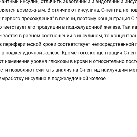
антный инсулин, отличить экзогенный и эндогенный инсул
ляется возможным. В отличие от инсулина, С-пептид не по
 первого прохождения" в печени, поэтому концентрация С-
ответствует его продукции в поджелудочной железе. Так к
вается в равном соотношении с инсулином, то концентрац
в периферической крови соответствует непосредственной 
 в поджелудочной железе. Кроме того, концентрация С-пеп
от изменения уровня глюкозы в крови и относительно пост
сти позволяют считать анализ на С-пептид наилучшим ме
выработку инсулина в поджелудочной железе.