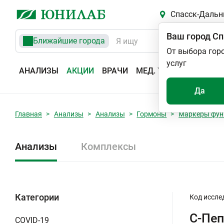
Спасск-Дальн
Ваш город
Сп
Ближайшие города
От выбора гор
услуг
АНАЛИЗЫ
АКЦИИ
ВРАЧИ
МЕД. УСЛУГИ
АДРЕС
Да
Главная
Анализы
Анализы
Гормоны
Маркеры фун
Анализы
Комплексы
Категории
Код иссле
С-Пе
COVID-19