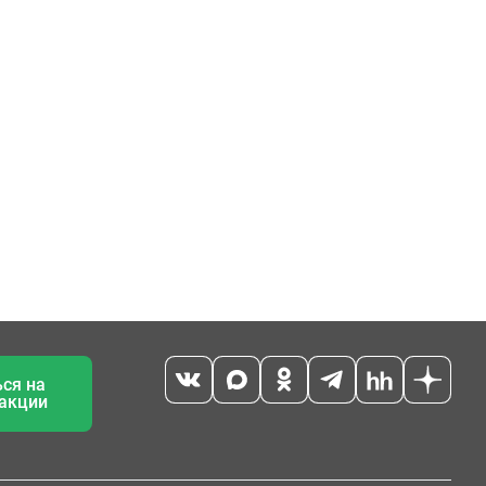
ся на
 акции