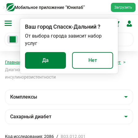
Мобильное приложение “Юнилаб”
Загрузить
Ваш город
Спасск-Дальний
?
От выбора города зависит набор
услуг
Да
Нет
Главная
Анализы
Комплексы
Сахарный диабет
Диагностика сахарного диабета, оценка
инсулинорезистентности
Код исследования: 2086
/
B03.012.001