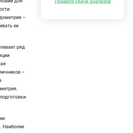
словий для
Правила сдачи анализов
ости.
ндометрия –
ивать ее
рпевает ряд
яции
ная
яичников –
з
метрия.
 подготовки
ии
. Наиболее