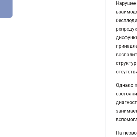
Нарушени
взаимоде
бесплоди
репродук
дисфунк
принадле
воспалит
структу
отсутств
Однако п
состояни
диагност
занимает
вспомога
На перво