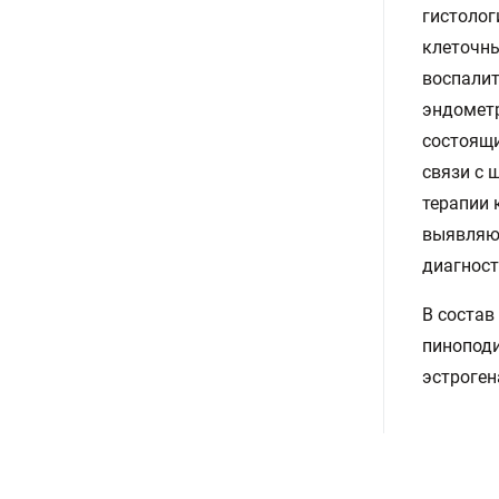
гистолог
клеточны
воспалит
эндомет
состоящи
связи с 
терапии 
выявляют
диагност
В состав
пиноподи
эстроген