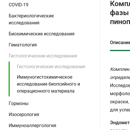
Компл
COVID-19
фазы 
Бактериологические
пиноп
исследования
Биохимические исследования
Описани
Гематология
Гистологические исследования
Гистологические исследования
Комплекс
Иммуногистохимическое
определе
исследование биопсийного и
Исследов
операционного материала
морфолог
окраски,
Гормоны
для успе
Изосерология
Эндомет
Иммуноаллергология