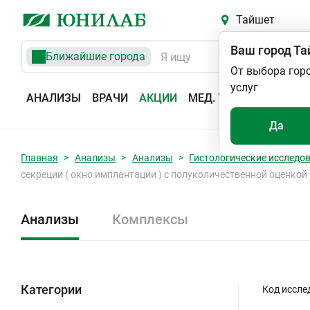
Тайшет
Ваш город
Та
Ближайшие города
От выбора гор
услуг
АНАЛИЗЫ
ВРАЧИ
АКЦИИ
МЕД. УСЛУГИ
АДРЕС
Да
Главная
Анализы
Анализы
Гистологические исследо
секреции ( окно имплантации ) с полуколичественной оценкой 
Анализы
Комплексы
Категории
Код иссле