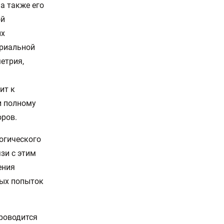
а также его
ой
ых
триальной
етрия,
ит к
и полному
оров.
огического
зи с этим
ения
ных попыток
роводится