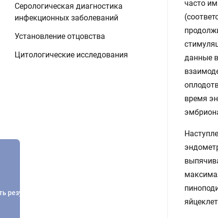
часто им
Серологическая диагностика
(соответ
инфекционных заболеваний
продолжи
Установление отцовства
стимуляц
Цитологические исследования
данные в
взаимоде
оплодотв
время эн
эмбриона
Наступле
эндометр
выпячива
максимал
пиноподи
ть результатов
яйцеклет