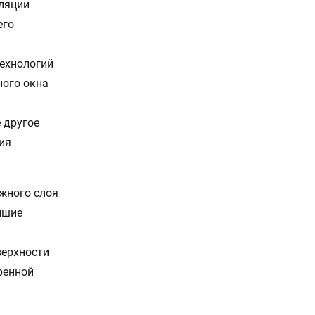
уляции
его
й
ехнологий
ного окна
 другое
ия
жного слоя
йшие
верхности
ренной