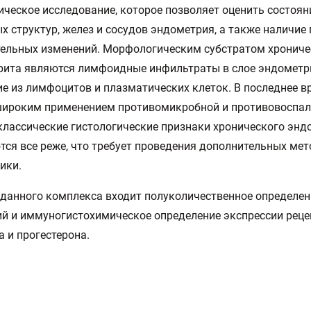
ическое исследование, которое позволяет оценить состоян
х структур, желез и сосудов эндометрия, а также наличие
ельных изменений. Морфологическим субстратом хрониче
рита являются лимфоидные инфильтраты в слое эндометр
е из лимфоцитов и плазматических клеток. В последнее в
широким применением противомикробной и противовоспа
классические гистологические признаки хронического энд
ся все реже, что требует проведения дополнительных мет
ики.
 данного комплекса входит полуколичественное определен
й и иммуногистохимическое определение экспрессии рец
а и прогестерона.