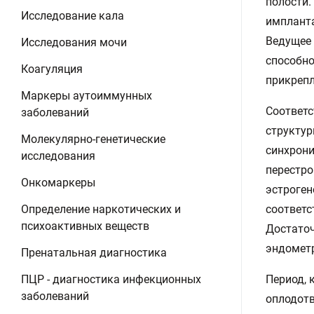
полости.
Исследование кала
импланта
Ведущее 
Исследования мочи
способно
Коагуляция
прикрепл
Маркеры аутоиммунных
Соответс
заболеваний
структур
Молекулярно-генетические
синхрони
исследования
перестро
Онкомаркеры
эстроген
Определение наркотических и
соответс
психоактивных веществ
Достаточ
эндометр
Пренатальная диагностика
ПЦР - диагностика инфекционных
Период, 
заболеваний
оплодотв