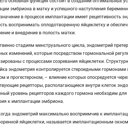
 Его основная функция состоит в создании оптимальных у
ции эмбриона в матку и успешного наступления беременн
значение в процессе имплантации имеет рецептивность э
сть воспринимать оплодотворенную яйцеклетку и обеспеч
ение и внедрение в полость матки.
твенно стадиям менструального цикла, эндометрий прете
ных изменений, которые посредством гормональной регул
зированы с процессами созревания яйцеклетки. Структур
йка эндометрия контролируется стероидными гормонами 
ом и прогестероном, – влияние которых опосредуется чере
твующие рецепторы, располагающиеся внутри клеток эндо
ный уровень рецепторов каждого гормона необходим для
ия к имплантации эмбриона.
когда эндометрий максимально восприимчив к имплантац
оренной яйцеклетки, называется имплантационным окном