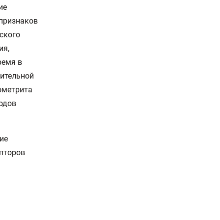
ие
 признаков
ского
ия,
ремя в
лительной
ометрита
одов
ие
епторов