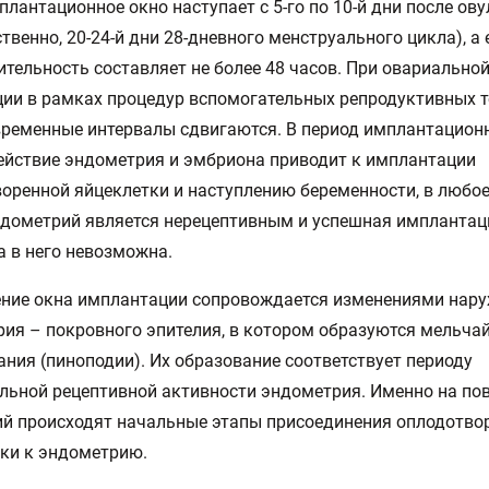
плантационное окно наступает с 5-го по 10-й дни после ов
ственно, 20-24-й дни 28-дневного менструального цикла), а 
тельность составляет не более 48 часов. При овариально
ии в рамках процедур вспомогательных репродуктивных т
ременные интервалы сдвигаются. В период имплантацион
йствие эндометрия и эмбриона приводит к имплантации
оренной яйцеклетки и наступлению беременности, в любое
дометрий является нерецептивным и успешная имплантац
 в него невозможна.
ние окна имплантации сопровождается изменениями нару
ия – покровного эпителия, в котором образуются мельча
ния (пиноподии). Их образование соответствует периоду
ьной рецептивной активности эндометрия. Именно на по
й происходят начальные этапы присоединения оплодотво
ки к эндометрию.