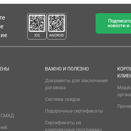
те
Подписать
ое
новости и
ние
IOS
ANDROID
ЦЕНЫ
ВАЖНО И ПОЛЕЗНО
КОРП
КЛИЕ
Документы для заключения
договора
Меди
орган
Система скидок
Прочи
Подарочные сертификаты
р/СМАД
Сертификаты на
чей
комплексные программы