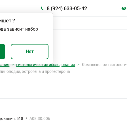
8 (924) 633-05-42
йшет
?
ода зависит набор
А
ВАЖНО И ПОЛЕЗНО
Нет
вания
Гистологические исследования
Комплексное гистологи
пиноподий, эстрогена и прогестерона
дования: 518
/
A08.30.006