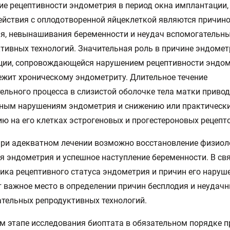
е рецептивности эндометрия в период окна имплантации, 
йствия с оплодотворенной яйцеклеткой являются причин
я, невынашивания беременности и неудач вспомогательн
тивных технологий. Значительная роль в причине эндоме
ции, сопровождающейся нарушением рецептивности эндом
жит хроническому эндометриту. Длительное течение
ельного процесса в слизистой оболочке тела матки привод
рным нарушениям эндометрия и снижению или практическ
ию на его клетках эстрогеновых и прогестероновых рецепт
ри адекватном лечении возможно восстановление физиол
я эндометрия и успешное наступление беременности. В свя
ика рецептивного статуса эндометрия и причин его наруш
 важное место в определении причин бесплодия и неудач
тельных репродуктивных технологий.
м этапе исследования биоптата в обязательном порядке п