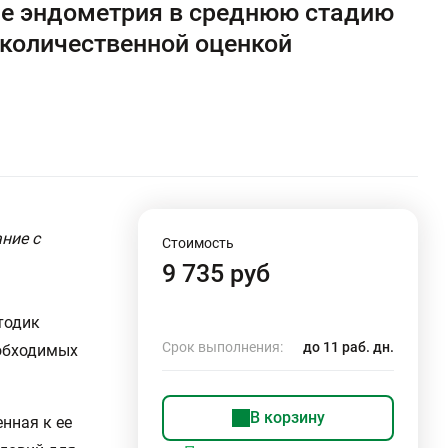
ие эндометрия в среднюю стадию
уколичественной оценкой
ние с
Стоимость
.
9 735 руб
тодик
Срок выполнения:
до 11 раб. дн.
еобходимых
В корзину
нная к ее