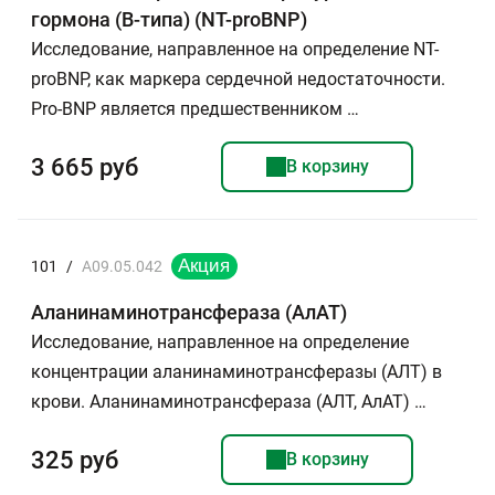
гормона (В-типа) (NT-proBNP)
Исследование, направленное на определение NT-
proBNP, как маркера сердечной недостаточности.
Рro-BNP является предшественником …
3 665 руб
В корзину
101
/
A09.05.042
Аланинаминотрансфераза (АлАТ)
Исследование, направленное на определение
концентрации аланинаминотрансферазы (АЛТ) в
крови. Аланинаминотрансфераза (АЛТ, АлАТ) …
325 руб
В корзину