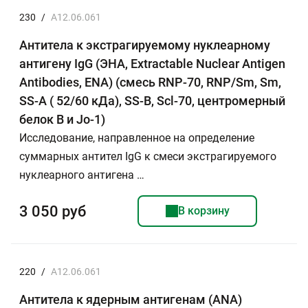
230
/
A12.06.061
Антитела к экстрагируемому нуклеарному
антигену IgG (ЭНА, Extractable Nuclear Antigen
Antibodies, ENA) (смесь RNP-70, RNP/Sm, Sm,
SS-A ( 52/60 кДа), SS-B, Scl-70, центромерный
белок B и Jo-1)
Исследование, направленное на определение
суммарных антител IgG к смеси экстрагируемого
нуклеарного антигена …
3 050 руб
В корзину
220
/
A12.06.061
Антитела к ядерным антигенам (ANA)