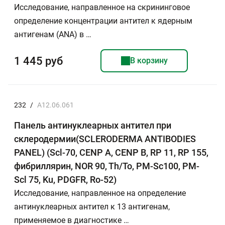
Исследование, направленное на скрининговое
определение концентрации антител к ядерным
антигенам (ANA) в …
1 445 руб
В корзину
232
/
A12.06.061
Панель антинуклеарных антител при
склеродермии(SCLERODERMA ANTIBODIES
PANEL) (Scl-70, СENP A, CENP B, RP 11, RP 155,
фибриллярин, NOR 90, Th/To, PM-Sc100, PM-
Scl 75, Ku, PDGFR, Ro-52)
Исследование, направленное на определение
антинуклеарных антител к 13 антигенам,
применяемое в диагностике …