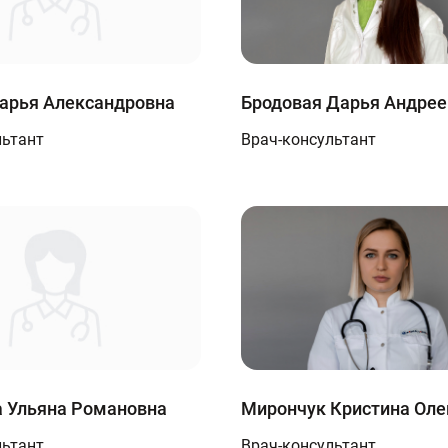
арья Александровна
Бродовая Дарья Андрее
льтант
Врач-консультант
 Ульяна Романовна
Мирончук Кристина Оле
льтант
Врач-консультант