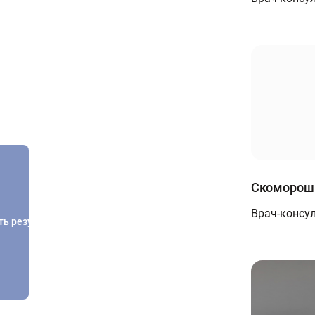
Скоморош
Врач-консу
ть результатов