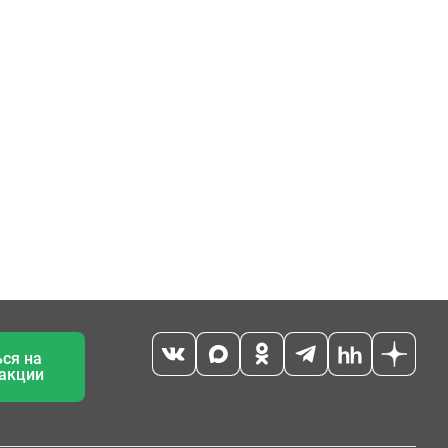
ся на
 акции