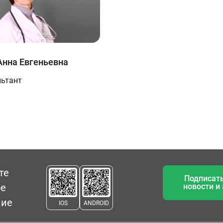
нна Евгеньевна
льтант
те
Подписать
ое
новости и
ние
IOS
ANDROID