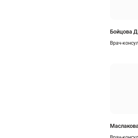
Бойцова Д
Врач-консу
Маслакова
Врач-консу