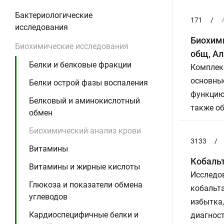
Бактериологические
171
/
исследования
Биохими
Биохимические исследования
общ, Ал
Белки и белковые фракции
Комплек
основны
Белки острой фазы воспаления
функцию 
Белковый и аминокислотный
также об
обмен
Биохимический анализ крови
3133
/
Витамины
Кобальт
Витамины и жирные кислоты
Исследов
Глюкоза и показатели обмена
кобальта
углеводов
избытка,
Кардиоспецифичные белки и
диагнос