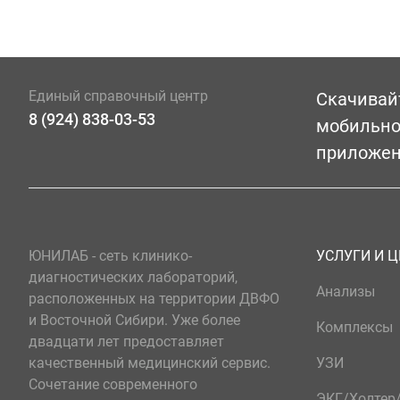
Единый справочный центр
Скачивай
8 (924) 838-03-53
мобильн
приложе
ЮНИЛАБ - сеть клинико-
УСЛУГИ И 
диагностических лабораторий,
Анализы
расположенных на территории ДВФО
и Восточной Сибири. Уже более
Комплексы
двадцати лет предоставляет
качественный медицинский сервис.
УЗИ
Сочетание современного
ЭКГ/Холте