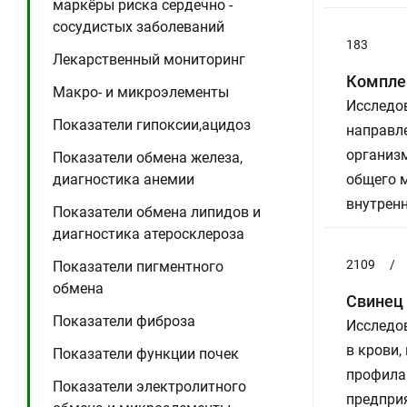
маркёры риска сердечно -
сосудистых заболеваний
183
Лекарственный мониторинг
Комплек
Макро- и микроэлементы
Исследо
Показатели гипоксии,ацидоз
направл
организ
Показатели обмена железа,
диагностика анемии
общего 
внутрен
Показатели обмена липидов и
диагностика атеросклероза
2109
/
Показатели пигментного
обмена
Свинец 
Показатели фиброза
Исследов
в крови,
Показатели функции почек
профила
Показатели электролитного
предприя