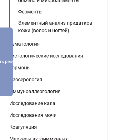
обмена и микроэлементы
Ферменты
Элементный анализ придатков
кожи (волос и ногтей)
Гематология
Гистологические исследования
ть результатов
Гормоны
Изосерология
Иммуноаллергология
Исследование кала
Исследования мочи
Коагуляция
Маркеры аутоиммунных