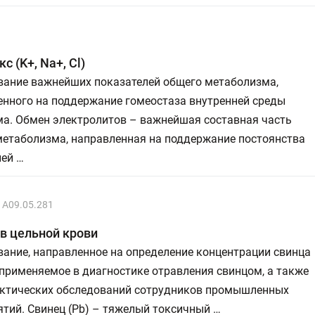
с (K+, Na+, Cl)
вание важнейших показателей общего метаболизма,
енного на поддержание гомеостаза внутренней среды
ма. Обмен электролитов – важнейшая составная часть
метаболизма, направленная на поддержание постоянства
ней …
A09.05.281
в цельной крови
ание, направленное на определение концентрации свинца
 применяемое в диагностике отравления свинцом, а также
ктических обследований сотрудников промышленных
тий. Свинец (Pb) – тяжелый токсичный …