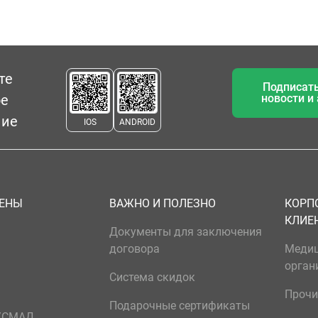
те
Подписать
ое
новости и
ние
IOS
ANDROID
ЦЕНЫ
ВАЖНО И ПОЛЕЗНО
КОРП
КЛИЕ
Документы для заключения
договора
Меди
орган
Система скидок
Прочи
Подарочные сертификаты
р/СМАД