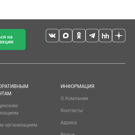
ся на
 акции
ОРАТИВНЫМ
ИНФОРМАЦИЯ
НТАМ
О Компании
цинским
Контакты
изациям
Адреса
м организациям
Врачи