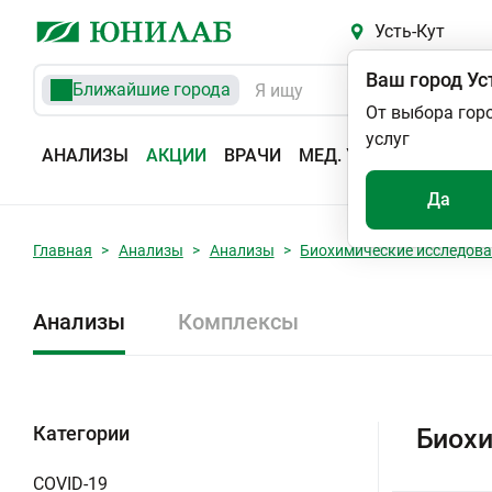
Усть-Кут
Ваш город
Ус
Ближайшие города
От выбора гор
услуг
АНАЛИЗЫ
АКЦИИ
ВРАЧИ
МЕД. УСЛУГИ
АДРЕС
Да
Главная
Анализы
Анализы
Биохимические исследов
Анализы
Комплексы
Категории
Биохи
COVID-19