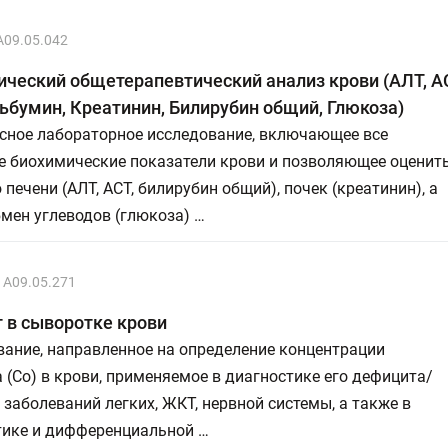
A09.05.042
ческий общетерапевтический анализ крови (АЛТ, А
ьбумин, Креатинин, Билирубин общий, Глюкоза)
сное лабораторное исследование, включающее все
е биохимические показатели крови и позволяющее оценит
печени (АЛТ, АСТ, билирубин общий), почек (креатинин), а
мен углеводов (глюкоза) …
A09.05.271
 в сыворотке крови
ание, направленное на определение концентрации
 (Со) в крови, применяемое в диагностике его дефицита/
 заболеваний легких, ЖКТ, нервной системы, а также в
тике и дифференциальной …