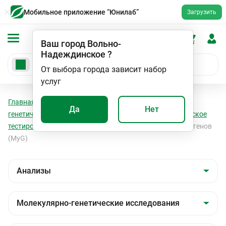
Мобильное приложение “Юнилаб”
Загрузить
Ваш город
Вольно-
Надеждинское
?
От выбора города зависит набор
услуг
Главная
Анализы
Анализы
Молекулярно-
Да
Нет
генетические исследования
Персональное генетическое
тестирование
Генетика диабета 2 типа (MySugar) 28 генов
(MyG)