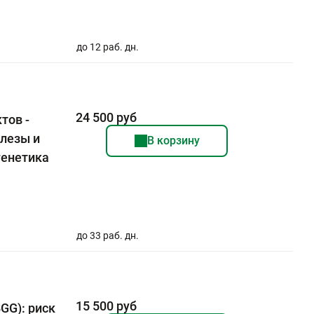
до 12 раб. дн.
24 500 руб
тов -
елезы и
В корзину
генетика
до 33 раб. дн.
15 500 руб
GG): риск