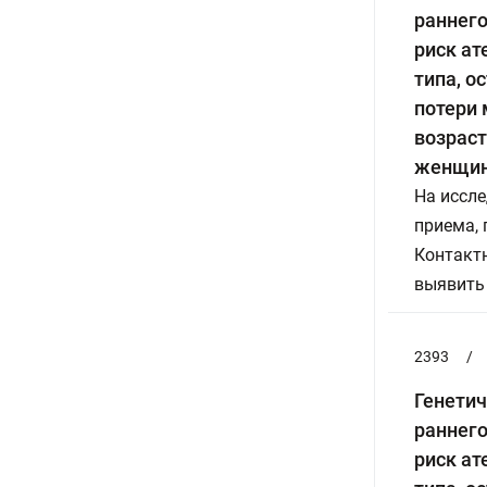
раннего
риск ат
типа, о
потери
возраст
женщи
На иссле
приема,
Контактн
выявить
2393
/
Генетич
раннего
риск ат