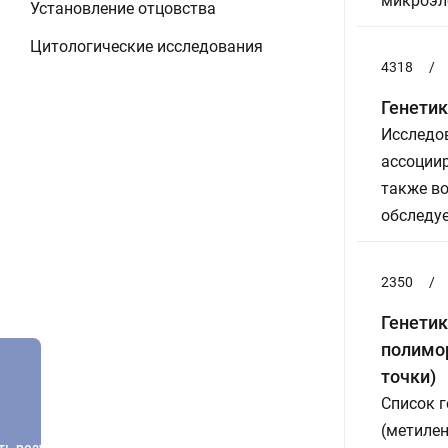
микроэле
Установление отцовства
Цитологические исследования
4318
/
Генетик
Исследов
ассоциир
также во
обследуе
2350
/
Генетик
полимо
точки)
Список г
(метиле
ть результатов