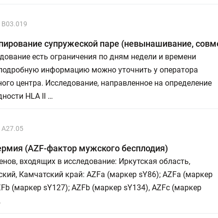
B03.019
пирование супружеской паре (невынашивание, совм
дование есть ограничения по дням недели и времени
 подробную информацию можно уточнить у оператора
ого центра. Исследование, направленное на определение
ности HLA II …
А27.05
ермия (AZF-фактор мужского бесплодия)
енов, входящих в исследование: Иркутская область,
кий, Камчатский край: AZFa (маркер sY86); AZFa (маркер
ZFb (маркер sY127); AZFb (маркер sY134), AZFc (маркер
…