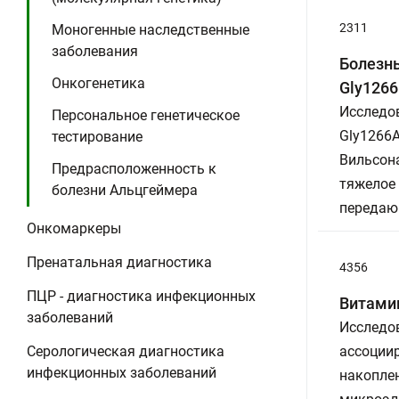
2311
Моногенные наследственные
заболевания
Болезнь
Онкогенетика
Gly1266
Исследов
Персональное генетическое
Gly1266A
тестирование
Вильсона
Предрасположенность к
тяжелое
болезни Альцгеймера
передаю
Онкомаркеры
Пренатальная диагностика
4356
ПЦР - диагностика инфекционных
Витамин
заболеваний
Исследов
Серологическая диагностика
ассоциир
инфекционных заболеваний
накопле