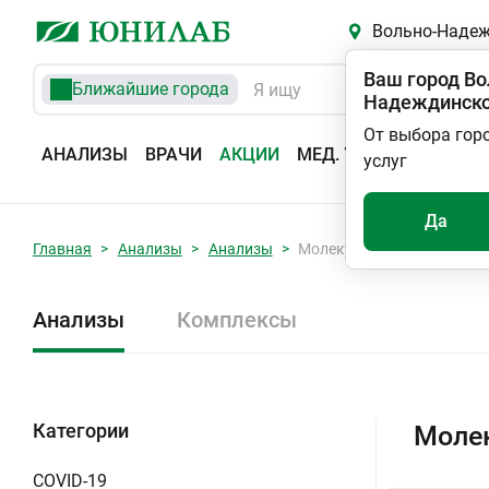
Вольно-Наде
Ваш город
Во
Ближайшие города
Надеждинск
От выбора гор
АНАЛИЗЫ
ВРАЧИ
АКЦИИ
МЕД. УСЛУГИ
АДРЕС
услуг
Да
Главная
Анализы
Анализы
Молекулярно-генетически
Анализы
Комплексы
Категории
Молек
COVID-19