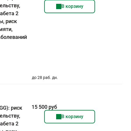
ельству,
В корзину
абета 2
ы, риск
мяти,
аболеваний
до 28 раб. дн.
15 500 руб
GG): риск
ельству,
В корзину
абета 2