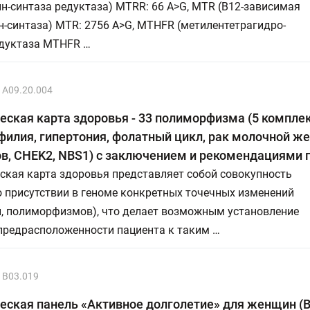
н-синтаза редуктаза) MTRR: 66 A>G, MTR (В12-зависимая
-синтаза) MTR: 2756 A>G, MTHFR (метилентетрагидро-
дуктаза MTHFR …
A09.20.004
еская карта здоровья - 33 полиморфизма (5 комплек
илия, гипертония, фолатный цикл, рак молочной ж
в, CHEK2, NBS1) с заключением и рекомендациями 
ская карта здоровья представляет собой совокупность
 присутствии в геноме конкретных точечных изменений
й, полиморфизмов), что делает возможным установление
предрасположенности пациента к таким …
В03.019
еская панель «Активное долголетие» для женщин (B