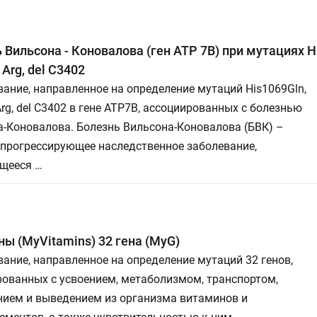
 Вильсона - Коновалова (ген АТР 7В) при мутациях Hi
 Arg, del C3402
ание, направленное на определение мутаций His1069Gln,
rg, del C3402 в гене АТР7В, ассоциированных с болезнью
-Коновалова. Болезнь Вильсона-Коновалова (БВК) –
 прогрессирующее наследственное заболевание,
щееся …
ы (MyVitamins) 32 гена (MyG)
ание, направленное на определение мутаций 32 генов,
ованных с усвоением, метаболизмом, транспортом,
нием и выведением из организма витаминов и