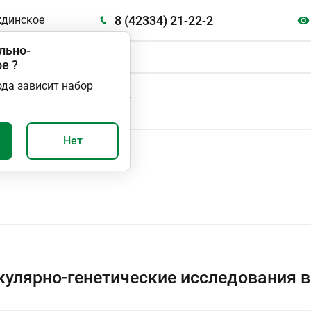
8 (42334) 21-22-2
ждинское
льно-
ое
?
ода зависит набор
А
ВАЖНО И ПОЛЕЗНО
Нет
е исследования
улярно-генетические исследования 