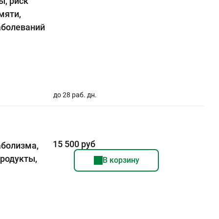
ы, риск
мяти,
аболеваний
до 28 раб. дн.
15 500 руб
аболизма,
продукты,
В корзину