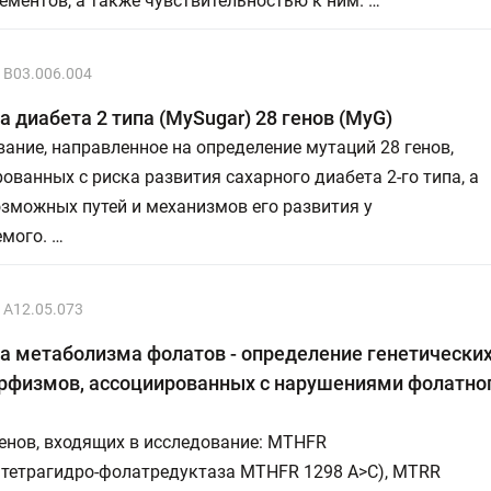
ментов, а также чувствительностью к ним. …
B03.006.004
а диабета 2 типа (MySugar) 28 генов (MyG)
ание, направленное на определение мутаций 28 генов,
ованных с риска развития сахарного диабета 2-го типа, а
зможных путей и механизмов его развития у
мого. …
A12.05.073
а метаболизма фолатов - определение генетически
рфизмов, ассоциированных с нарушениями фолатног
енов, входящих в исследование: MTHFR
нтетрагидро-фолатредуктаза MTHFR 1298 A>C), MTRR