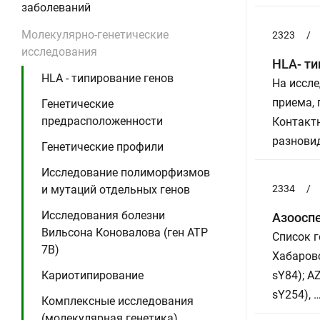
заболеваний
Молекулярно-генетические
2323
/
исследования
HLA- ти
HLA - типирование генов
На иссле
приема,
Генетические
предрасположенности
Контактн
разновид
Генетические профили
Исследование полиморфизмов
и мутаций отдельных генов
2334
/
Исследования болезни
Азоосп
Вильсона Коновалова (ген ATP
Список г
7B)
Хабаровс
Кариотипирование
sY84); A
sY254), 
Комплексные исследования
(молекулярная генетика)