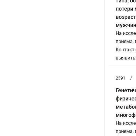
типа, о
потери
возраст
мужчи
На иссле
приема,
Контактн
выявить
2391
/
Генетич
физичес
метабол
многоф
На иссле
приема,