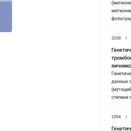
(метиони
метионин
фолатре
2330
/
Генетич
тромбоф
яичнико
Генетиче
данных о
(мутаци
степени 
2394
/
Генетич