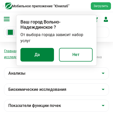
Мобильное приложение “Юнилаб”
Загрузить
Ваш город
Вольно-
Надеждинское
?
От выбора города зависит набор
услуг
Главная
Анализы
Анализы
Биохимические
Да
Нет
исследования
Показатели функции почек
Мочевина