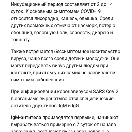
Инкубационный период составляет от 2 до 14
суток. К основным симптомам COVID-19
относится лихорадка, кашель, одышка. Среди
других возможных отмечают насморк, потерю
обоняния, головную боль, слабость, диарею и
тошноту.
Также встречается бессимптомное носительство
вируса, чаще всего среди детей и молодёжи. Они
могут передавать вирус другим людям при
контакте, при этом у них самих не развиваются
симптомы заболевания.
При инфицировании коронавирусом SARS-CoV-2
в организме вырабатываются специфические
антитела двух типов: IgM и IgG.
IgM-антитела
производятся первыми, начинают
вырабатываться примерно с 7 суток от начала
заражения, достигают пика через неделю, а