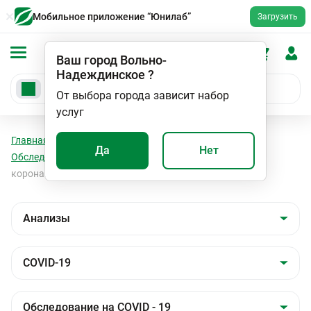
Мобильное приложение “Юнилаб”
Загрузить
Ваш город
Вольно-
Надеждинское
?
От выбора города зависит набор
услуг
Главная
Анализы
Анализы
COVID-19
Да
Нет
Обследование на COVID - 19
Антитела IgG и Ig M к
коронавирусу