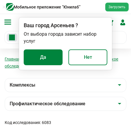
Мобильное приложение “Юнилаб”
Загрузить
Ваш город
Арсеньев
?
От выбора города зависит набор
услуг
Да
Нет
Главная
Анализы
Комплексы
Профилактическое
обследование
Детский профиль (от 3 до 18 лет)
Код исследования: 6083